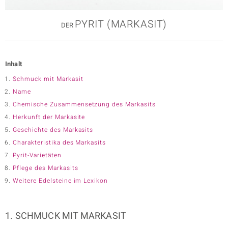
ition
PYRIT (MARKASIT)
DER
Inhalt
e Designs
Schmuck mit Markasit
Name
Chemische Zusammensetzung des Markasits
Herkunft der Markasite
Geschichte des Markasits
Charakteristika des Markasits
Pyrit-Varietäten
ue
Pflege des Markasits
Weitere Edelsteine im Lexikon
aíso
1. SCHMUCK MIT MARKASIT
ics