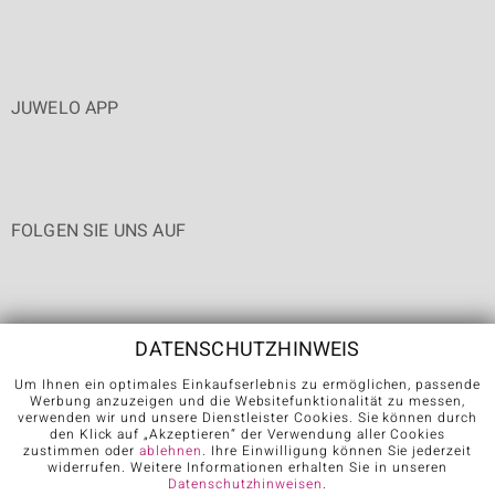
JUWELO APP
FOLGEN SIE UNS AUF
DATENSCHUTZHINWEIS
Um Ihnen ein optimales Einkaufserlebnis zu ermöglichen, passende
Werbung anzuzeigen und die Websitefunktionalität zu messen,
Karriere
AGB
Datenschutz
Cookies
Impressum
Kontakt
verwenden wir und unsere Dienstleister Cookies. Sie können durch
den Klick auf „Akzeptieren“ der Verwendung aller Cookies
Vertrag widerrufen
zustimmen oder
ablehnen
. Ihre Einwilligung können Sie jederzeit
widerrufen. Weitere Informationen erhalten Sie in unseren
Datenschutzhinweisen
.
Further languages: