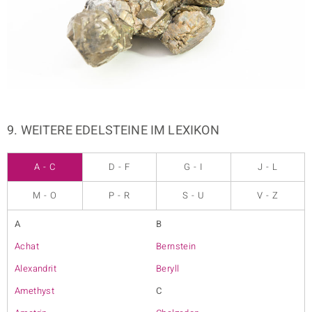
9. WEITERE EDELSTEINE IM LEXIKON
A - C
D - F
G - I
J - L
M - O
P - R
S - U
V - Z
A
B
Achat
Bernstein
Alexandrit
Beryll
Amethyst
C