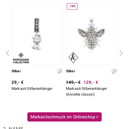
-13%
-34
LO
ti
lection
BY DE MELO
Silber
Silber
Silbe
r
29,- €
149,- €
129,- €
149,
Markasit-Silberanhänger
Markasit-Silberanhänger
Purp
Collection
(Annette classic)
Silb
class
Markasitschmuck im Onlineshop >