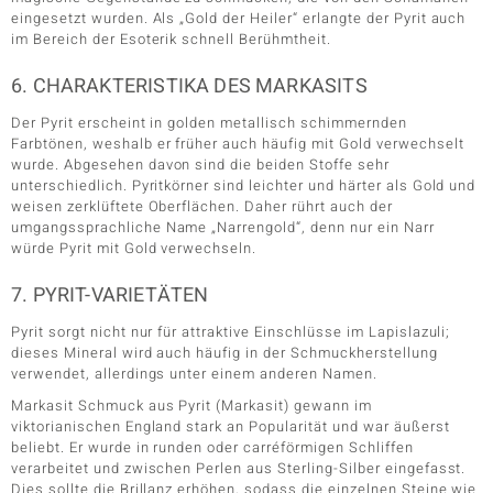
eingesetzt wurden. Als „Gold der Heiler“ erlangte der Pyrit auch
im Bereich der Esoterik schnell Berühmtheit.
6. CHARAKTERISTIKA DES MARKASITS
Der Pyrit erscheint in golden metallisch schimmernden
Farbtönen, weshalb er früher auch häufig mit Gold verwechselt
wurde. Abgesehen davon sind die beiden Stoffe sehr
unterschiedlich. Pyritkörner sind leichter und härter als Gold und
weisen zerklüftete Oberflächen. Daher rührt auch der
umgangssprachliche Name „Narrengold“, denn nur ein Narr
würde Pyrit mit Gold verwechseln.
7. PYRIT-VARIETÄTEN
Pyrit sorgt nicht nur für attraktive Einschlüsse im Lapislazuli;
dieses Mineral wird auch häufig in der Schmuckherstellung
verwendet, allerdings unter einem anderen Namen.
Markasit Schmuck aus Pyrit (Markasit) gewann im
viktorianischen England stark an Popularität und war äußerst
beliebt. Er wurde in runden oder carréförmigen Schliffen
verarbeitet und zwischen Perlen aus Sterling-Silber eingefasst.
Dies sollte die Brillanz erhöhen, sodass die einzelnen Steine wie