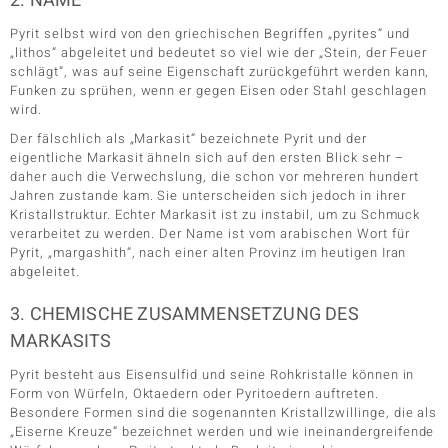
2. NAME
Pyrit selbst wird von den griechischen Begriffen „pyrites“ und
„lithos“ abgeleitet und bedeutet so viel wie der „Stein, der Feuer
ssics
schlägt“, was auf seine Eigenschaft zurückgeführt werden kann,
Funken zu sprühen, wenn er gegen Eisen oder Stahl geschlagen
wird.
le
Der fälschlich als „Markasit“ bezeichnete Pyrit und der
eigentliche Markasit ähneln sich auf den ersten Blick sehr –
daher auch die Verwechslung, die schon vor mehreren hundert
Jahren zustande kam. Sie unterscheiden sich jedoch in ihrer
Kristallstruktur. Echter Markasit ist zu instabil, um zu Schmuck
verarbeitet zu werden. Der Name ist vom arabischen Wort für
Pyrit, „margashith“, nach einer alten Provinz im heutigen Iran
abgeleitet.
3. CHEMISCHE ZUSAMMENSETZUNG DES
MARKASITS
Pyrit besteht aus Eisensulfid und seine Rohkristalle können in
Form von Würfeln, Oktaedern oder Pyritoedern auftreten.
Besondere Formen sind die sogenannten Kristallzwillinge, die als
„Eiserne Kreuze“ bezeichnet werden und wie ineinandergreifende