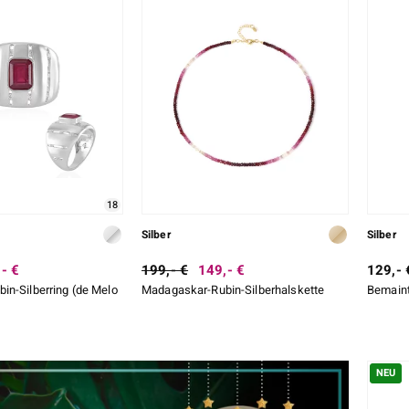
18
Silber
Silber
- €
199,- €
149,- €
129,- 
n-Silberring (de Melo
Madagaskar-Rubin-Silberhalskette
Bemaint
NEU