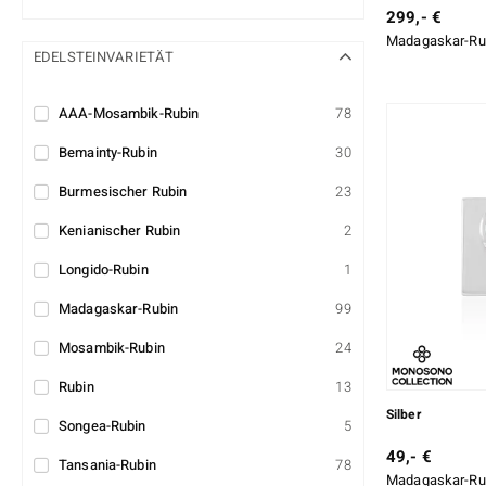
299,- €
Madagaskar-Rub
EDELSTEINVARIETÄT
AAA-Mosambik-Rubin
78
Bemainty-Rubin
30
Burmesischer Rubin
23
Kenianischer Rubin
2
Longido-Rubin
1
Madagaskar-Rubin
99
Mosambik-Rubin
24
Rubin
13
Silber
Songea-Rubin
5
49,- €
Tansania-Rubin
78
Madagaskar-Rub