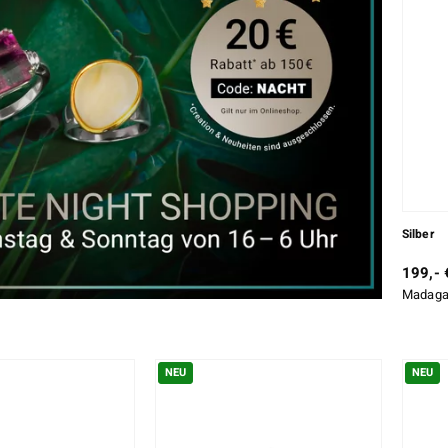
Silber
199,- 
Madagas
NEU
NEU