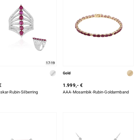
17-19
Gold
€
1.999,- €
kar-Rubin-Silberring
AAA-Mosambik-Rubin-Goldarmband