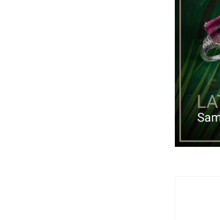
Tropfenfoermiger Brillantschliff
9
Tropfenschliff
37
Zeige mehr