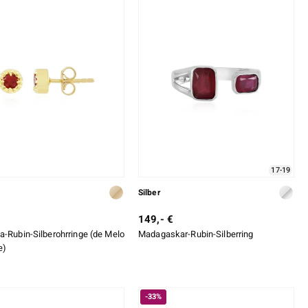
17-19
Silber
149,- €
a-Rubin-Silberohrringe (de Melo
Madagaskar-Rubin-Silberring
e)
-33%