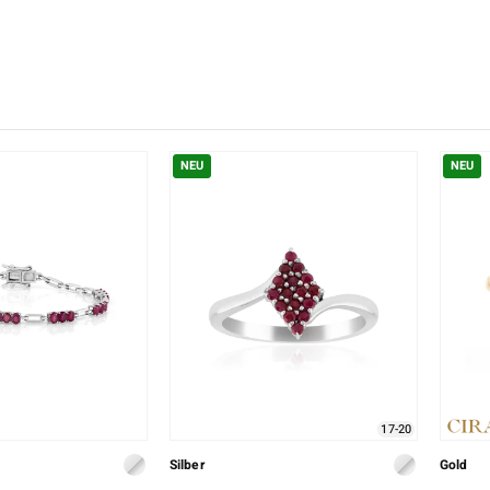
♦ Silberringe
Creation
Kyanit
Lapislaz
TPC
♦ Silberhalsketten
Ringgröße
Onyx
Peridot
Trends & Classics
♦ Silberohrringe
Rhodolith
Spektro
Vitale Minerale
♦ Silberanhänger
Türkis
Turmali
Platinschmuck
NEU
NEU
Blau
Grün
17-20
Silber
Gold