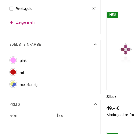
Weißgold
31
NEU
Zeige mehr
EDELSTEINFARBE
pink
rot
mehrfarbig
Silber
PREIS
49,- €
Madagaskar-Rub
von
bis