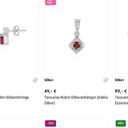
Silber
Silber
49,- €
99,- €
in-Silberohrringe
Tansania-Rubin-Silberanhänger (Adela
Tansani
Silber)
Essenc
-25%
NEU