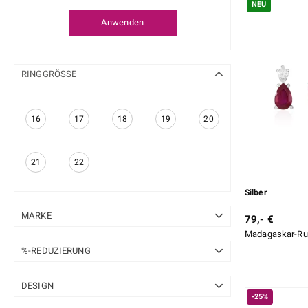
NEU
Anwenden
RINGGRÖSSE
16
17
18
19
20
21
22
Silber
MARKE
79,- €
Madagaskar-Rub
Adela Silber
16
%-REDUZIERUNG
Chefsache
69
10-20 %
39
DESIGN
Cirari
46
-25%
20-50 %
61