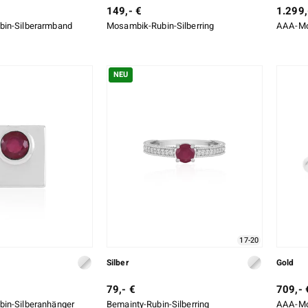
149,- €
1.299,
in-Silberarmband
Mosambik-Rubin-Silberring
AAA-Mo
NEU
17-20
Silber
Gold
79,- €
709,- 
in-Silberanhänger
Bemainty-Rubin-Silberring
AAA-Mo