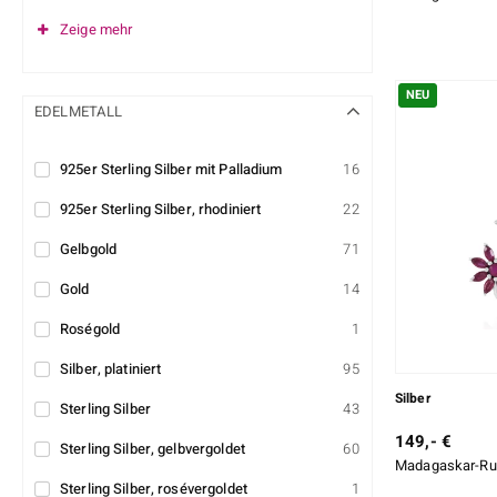
Zeige mehr
NEU
EDELMETALL
925er Sterling Silber mit Palladium
16
925er Sterling Silber, rhodiniert
22
Gelbgold
71
Gold
14
Roségold
1
Silber, platiniert
95
Silber
Sterling Silber
43
149,- €
Sterling Silber, gelbvergoldet
60
Madagaskar-Rub
Sterling Silber, rosévergoldet
1