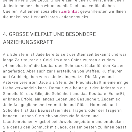
seinem Preis überzeugt. Unsere zahlreichen unterschiedlichen
Jadesteine beziehen wir ausschließlich aus verlässlichen
Quellen. Auf einem speziellen
Zertifikat
gewährleisten wir Ihnen
die makellose Herkunft Ihres Jadeschmucks.
4. GROSSE VIELFALT UND BESONDERE A
NZIEHUNGSKRAFT
Als Edelstein ist Jade bereits seit der Steinzeit bekannt und war
lange Zeit teurer als Gold. Im alten China wurden aus dem
„Himmelsstein“ die kostbarsten Schmuckstücke für den Kaiser
angefertigt. Aber auch zur Herstellung von Waffen, Kultfiguren
und Grabbeigaben wurde Jade eingesetzt. Die Mayas und
Azteken verehrten Jade als Stein, der Freundschaft in eine innige
Liebe verwandeln kann. Damals wie heute gilt der Jadestein als
Sinnbild für das Edle, die Schönheit und das Kostbare. Es heißt,
er bringe Erfolg, ein langes Leben und Gesundheit. Zudem soll
Jade Ausgeglichenheit vermitteln und Glück, Harmonie und
Schönheit ist das Bewusstsein des Trägers oder der Trägerin
bringen. Lassen Sie sich von dem vielfältigen und
facettenreichen Angebot bei Juwelo begeistern und entdecken
Sie genau den Schmuck mit Jade, der am besten zu Ihnen passt.