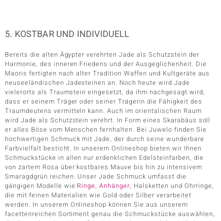
5. KOSTBAR UND INDIVIDUELL
Bereits die alten Ägypter verehrten Jade als Schutzstein der
Harmonie, des inneren Friedens und der Ausgeglichenheit. Die
Maoris fertigten nach alter Tradition Waffen und Kultgeräte aus
neuseeländischen Jadesteinen an. Noch heute wird Jade
vielerorts als Traumstein eingesetzt, da ihm nachgesagt wird,
dass er seinem Träger oder seiner Trägerin die Fähigkeit des
Traumdeutens vermitteln kann. Auch im orientalischen Raum
wird Jade als Schutzstein verehrt. In Form eines Skarabäus soll
er alles Böse vom Menschen fernhalten. Bei Juwelo finden Sie
hochwertigen Schmuck mit Jade, der durch seine wunderbare
Farbvielfalt besticht. In unserem Onlineshop bieten wir Ihnen
Schmuckstücke in allen nur erdenklichen Edelsteinfarben, die
von zartem Rosa über kostbares Mauve bis hin zu intensivem
Smaragdgrün reichen. Unser Jade Schmuck umfasst die
gängigen Modelle wie
Ringe
,
Anhänger
, Halsketten und Ohrringe,
die mit feinen Materialien wie Gold oder Silber verarbeitet
werden. In unserem Onlineshop können Sie aus unserem
facettenreichen Sortiment genau die Schmuckstücke auswählen,