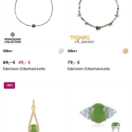
LO
ti
lection
Silber
Silber
BY DE MELO
69,- €
49,- €
79,- €
Edelstein-Silberhalskette
Edelstein-Silberhalskette
r
-34%
Collection