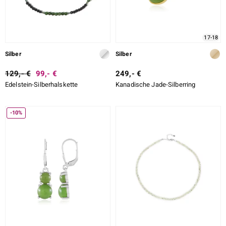
17-18
Silber
Silber
129,- €
99,- €
249,- €
Edelstein-Silberhalskette
Kanadische Jade-Silberring
-10%