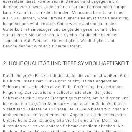
übersetzen lässt, konnte sich in Deutschland dagegen nicht
durchsetzen, obwohl Jade anfangs nur aus Fernost nach Europa
kam. Bekannt ist der Edelstein dem Menschen bereits seit mehr
als 7.000 Jahren, wobei ihm seit jeher eine mystische Bedeutung
beigemessen wird. Im alten China wurde Jade sogar in den
Götterkult mit einbezogen und zeigte den gesellschaftlichen
Status eines Menschen an. Als Symbol für die chinesischen
Tugenden Mut, Weisheit, Gerechtigkeit, Wohltätigkeit und
Bescheidenheit wird er bis heute verehrt.
2. HOHE QUALITÄT UND TIEFE SYMBOLHAFTIGKEIT
Durch die große Farbvielfalt des Jade, die von milchweißem Grün
bis hin zu intensivem Dunkelgrün reicht, ist das Angebot an
Schmuck mit Jade ebenso vielfältig. Ob Ohrring, Halskette oder
Fingerring: Der Jade ist ein beliebter Edelstein, der jedes
Schmuckstück zu etwas Einzigartigem macht. Am häufigsten und
beliebtesten ist grüner Schmuck – aber auch in Gelb, Weiß oder
Violett sind Jadesteine zu finden. Bei Juwelo bieten wir Ihnen ein
umfassendes und facettenreiches Angebot an Jadeschmuck an.
Unsere hohe Qualität und große Vielfalt sind unser Merkmal,
durch das wir uns von anderen Schmuckhändlern abheben. Als
Edelsteinkenner können wir Ihnen versprechen, dass Sie nur in