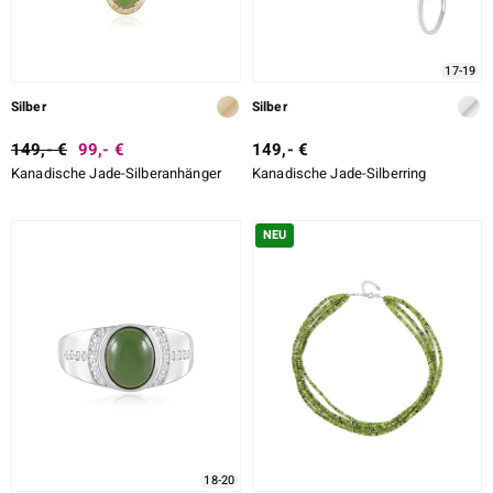
17-19
ssics
Silber
Silber
le
149,- €
99,- €
149,- €
Kanadische Jade-Silberanhänger
Kanadische Jade-Silberring
NEU
18-20