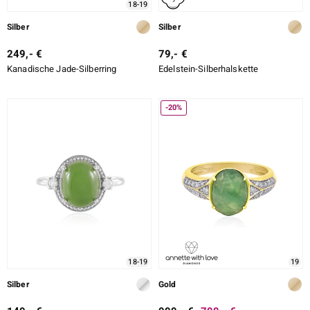
18-19
Silber
Silber
249,- €
79,- €
Kanadische Jade-Silberring
Edelstein-Silberhalskette
-20%
18-19
19
Silber
Gold