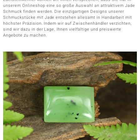
unserem Onlineshop eine so große Auswahl an attraktivem Jade
Schmuck finden werden. Die einzigartigen Designs unserer
Schmuckstücke mit Jade entstehen allesamt in Handarbeit mit
höchster Präzision. Indem wir auf Zwischenhändler verzichten,
sind wir dazu in der Lage, Ihnen vielfältige und preiswerte
Angebote zu machen.