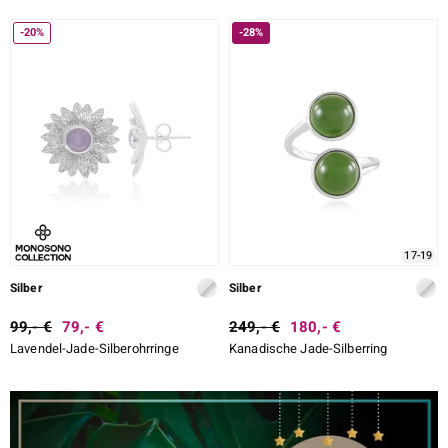
-20%
-28%
17-19
Silber
Silber
99,- €
79,- €
249,- €
180,- €
Lavendel-Jade-Silberohrringe
Kanadische Jade-Silberring