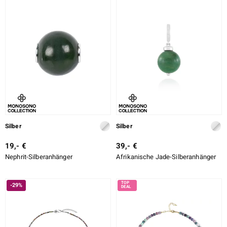
DESIGN
ition
LEGIERUNG
SCHLIFF
SCHLIFF DETAILLIERT
e Designs
FASSUNG
Silber
Silber
19,- €
39,- €
Nephrit-Silberanhänger
Afrikanische Jade-Silberanhänger
ue
-29%
aíso
ics