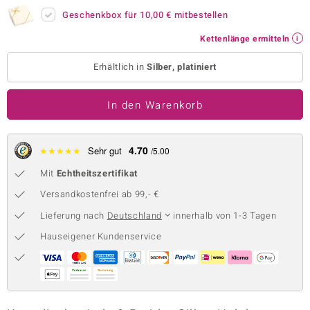
Geschenkbox für
10,00 €
mitbestellen
 JUWELO
Kettenlänge ermitteln
remonti
Erhältlich in
Silber, platiniert
uca
no Collection
In den Warenkorb
ENTS BY DE MELO
4.70
★
★
★
★
★
Sehr gut
/5.00
va
Mit
Echtheitszertifikat
otenier
Versandkostenfrei ab 99,- €
Lieferung nach
Deutschland
innerhalb von 1-3 Tagen
 1894 Collection
Hauseigener Kundenservice
ana