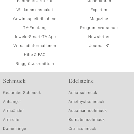
Echtheitszertifikat
Moderatoren
Willkommenspaket
Experten
Gewinnspielteilnahme
Magazine
TV-Empfang
Programmvorschau
Juwelo-Smart-TV App
Newsletter
Versandinformationen
Journal
Hilfe & FAQ
Ringgröße ermitteln
Schmuck
Edelsteine
Gesamter Schmuck
Achatschmuck
Anhänger
Amethystschmuck
Armbänder
Aquamarinschmuck
Armreife
Bernsteinschmuck
Damenringe
Citrinschmuck