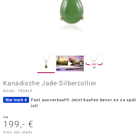
ors Edition
ana
Prince Designs
o
360°
Chic
Kanadische Jade-Silbercollier
insell
Art.Nr.: 7434LP
n Vogue
Nur noch 4
Fast ausverkauft!
Jetzt kaufen bevor es zu spät
ist!
 Show
nur
199,- €
o Paraíso
Preis inkl. MwSt.
Classics