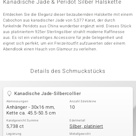
Kanadische Jade & Peridot Silber Halskette
Entdecken Sie die Eleganz dieser bezaubernden Halskette mit einem
Cabochon aus kanadischer Jade von 5,077 Karat, der durch
& Classics
funkelnde Peridots aus China wunderbar ergänzt wird. Dieses Stück
aus platiniertem 925er Sterlingsilber strahlt moderne Raffinesse
Minerale
aus. Es ist ein vielseitiges Accessoire für jede Gelegenheit und
eignet sich perfekt, um ein Freizeitoutfit aufzuwerten oder einem
Abendlook einen Hauch von Glamour zu verleihen.
Details des Schmuckstücks
Kanadische Jade-Silbercollier
Abmessungen
Anzahl Edelsteine
Anhänger - 30x16 mm,
10
Kette ca. 45.5-50.5 cm
Karatgewicht Summe
Edelmetall
5,738 ct
Silber, platiniert
Legierung
Metallgewicht