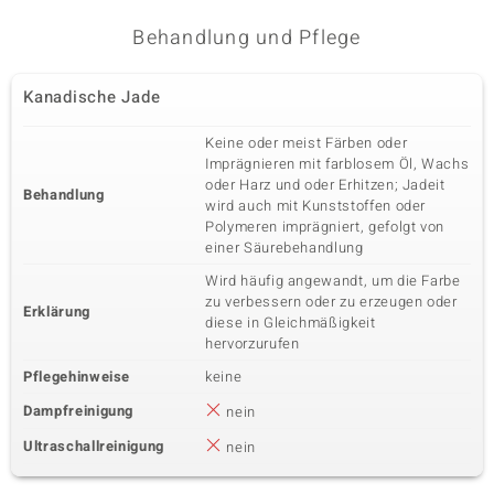
Krappenfassung
China
Behandlung und Pflege
Fünfter Edelstein
Kanadische Jade
Edelsteinvarietät
Anzahl und Größe
Peridot
6 à 2 mm
Keine oder meist Färben oder
Karatgewicht Summe
Schliff
Imprägnieren mit farblosem Öl, Wachs
0,215 ct
Rundschliff
oder Harz und oder Erhitzen; Jadeit
Behandlung
Fassung
wird auch mit Kunststoffen oder
Herkunft
Krappenfassung
China
Polymeren imprägniert, gefolgt von
einer Säurebehandlung
Wird häufig angewandt, um die Farbe
zu verbessern oder zu erzeugen oder
Erklärung
diese in Gleichmäßigkeit
hervorzurufen
Pflegehinweise
keine
Dampfreinigung
nein
Ultraschallreinigung
nein