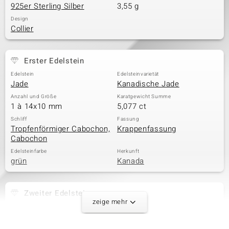
925er Sterling Silber
3,55 g
Design
Collier
Erster Edelstein
Edelstein
Edelsteinvarietät
Jade
Kanadische Jade
Anzahl und Größe
Karatgewicht Summe
1 à 14x10 mm
5,077 ct
Schliff
Fassung
Tropfenförmiger Cabochon,
Krappenfassung
Cabochon
Edelsteinfarbe
Herkunft
grün
Kanada
Zweiter Edelstein
zeige mehr
Edelsteinvarietät
Anzahl und Größe
Peridot
1 à 4 mm