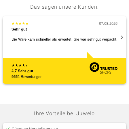
Das sagen unsere Kunden:
★
★
★
★
★
07.08.2026
★
★
★
Sehr gut
Sehr g
Die Ware kam schneller als erwartet. Sie war sehr gut verpackt.
Eine V
zu noc
[ weite
★
★
★
★
★
4,7
Sehr gut
9554
Bewertungen
Ihre Vorteile bei Juwelo
Günstige Herstellerpreise