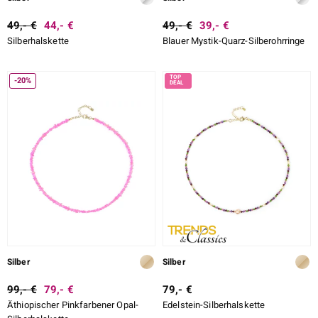
49,- €
44,- €
49,- €
39,- €
Silberhalskette
Blauer Mystik-Quarz-Silberohrringe
-20%
Silber
Silber
99,- €
79,- €
79,- €
Äthiopischer Pinkfarbener Opal-
Edelstein-Silberhalskette