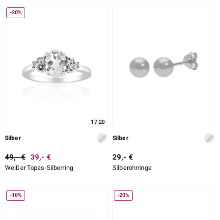
-20%
17-20
Silber
Silber
49,- €
39,- €
29,- €
Weißer Topas-Silberring
Silberohrringe
-10%
-20%