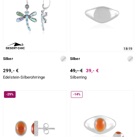
18-19
Silber
Silber
299,- €
49,- €
39,- €
Edelstein-Silberohrringe
Silberring
-29%
-14%