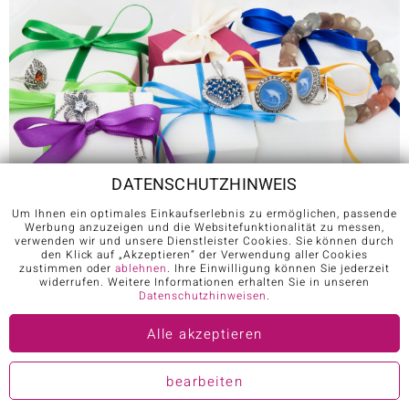
DATENSCHUTZHINWEIS
Um Ihnen ein optimales Einkaufserlebnis zu ermöglichen, passende
Werbung anzuzeigen und die Websitefunktionalität zu messen,
verwenden wir und unsere Dienstleister Cookies. Sie können durch
den Klick auf „Akzeptieren“ der Verwendung aller Cookies
zustimmen oder
ablehnen
. Ihre Einwilligung können Sie jederzeit
widerrufen. Weitere Informationen erhalten Sie in unseren
Datenschutzhinweisen
.
Silberringe
,
Ohrringe
oder
Kettenanhänger
mit wunderschönen
Alle akzeptieren
Edelsteinen sind besondere Geschenke, die garantiert Gefallen
finden werden und jedes Kleidungsstück veredeln. Auch wenn
Sie Edelsteinschmuck nicht täglich anlegen, so ist er doch eine
bearbeiten
sichere Geldanlage. Nicht nur materiell, auch ideell wird er mit
der Zeit immer wertvoller. genießen Sie das gute Gefühl, solchen