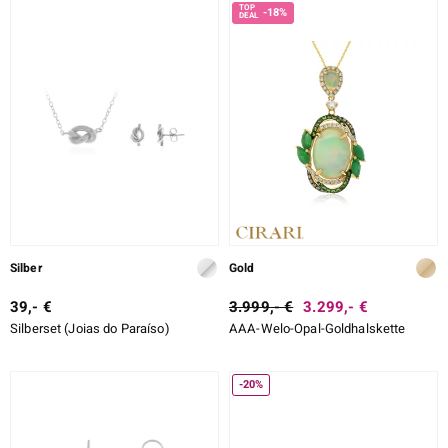
-18%
Silber
Gold
39,- €
3.999,- €
3.299,- €
Silberset (Joias do Paraíso)
AAA-Welo-Opal-Goldhalskette
-20%