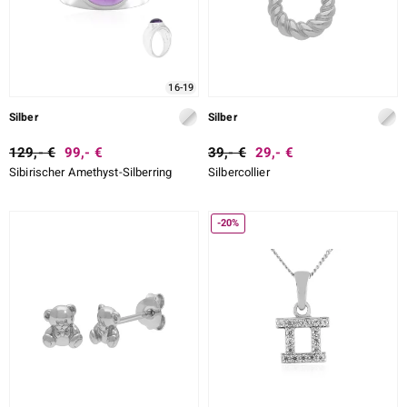
16-19
Silber
Silber
129,- €
99,- €
39,- €
29,- €
Sibirischer Amethyst-Silberring
Silbercollier
-20%