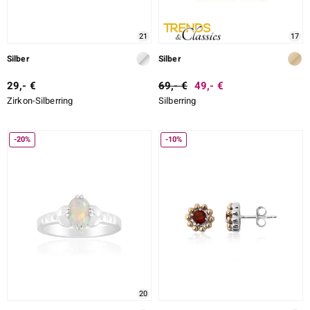
21
17
Silber
Silber
29,- €
69,- €
49,- €
Zirkon-Silberring
Silberring
-20%
-10%
20