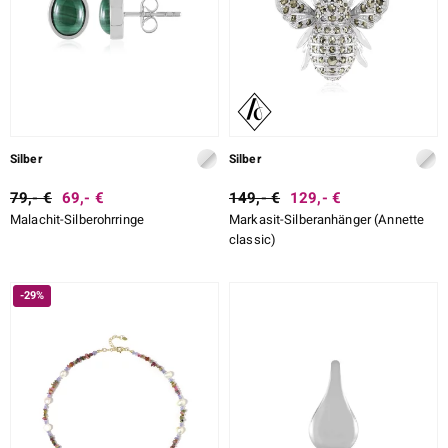
LO
ti
lection
Silber
Silber
BY DE MELO
79,- €
69,- €
149,- €
129,- €
Malachit-Silberohrringe
Markasit-Silberanhänger (Annette
classic)
r
-29%
Collection