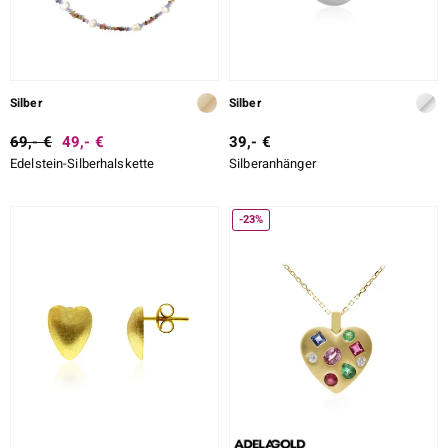
ssics
Silber
Silber
le
69,- €
49,- €
39,- €
Edelstein-Silberhalskette
Silberanhänger
-23%