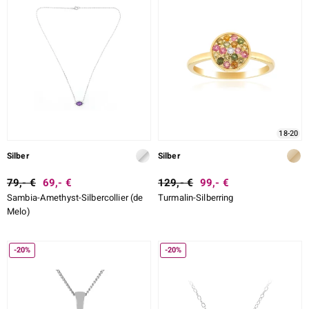
18-20
Silber
Silber
79,- €
69,- €
129,- €
99,- €
Sambia-Amethyst-Silbercollier (de
Turmalin-Silberring
Melo)
-20%
-20%