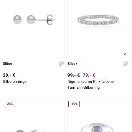
20
Silber
Silber
29,- €
99,- €
79,- €
Silberohrringe
Nigerianischer Pinkfarbener
Turmalin-Silberring
-23%
-10%