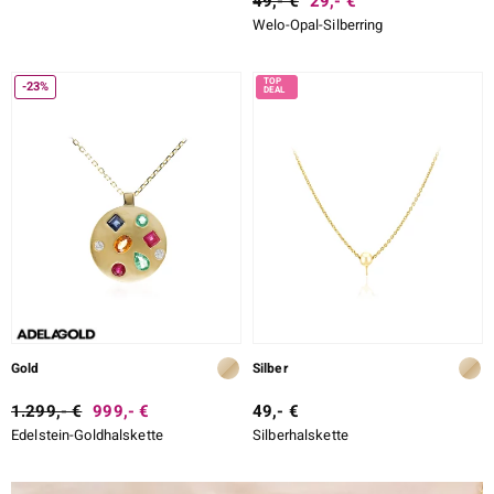
49,- €
29,- €
Welo-Opal-Silberring
-23%
Gold
Silber
1.299,- €
999,- €
49,- €
Edelstein-Goldhalskette
Silberhalskette