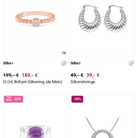
19
Silber
Silber
199,- €
180,- €
49,- €
39,- €
I2 (H) Brillant-Silberring (de Melo)
Silberohrringe
-23%
-26%