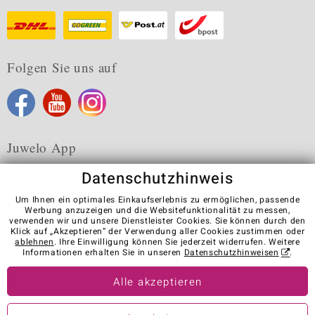
Folgen Sie uns auf
Juwelo App
Datenschutzhinweis
Um Ihnen ein optimales Einkaufserlebnis zu ermöglichen, passende
Werbung anzuzeigen und die Websitefunktionalität zu messen,
verwenden wir und unsere Dienstleister Cookies. Sie können durch den
Karriere
AGB
Datenschutz
Cookies
Impressum
Klick auf „Akzeptieren“ der Verwendung aller Cookies zustimmen oder
Kontakt
Vertrag widerrufen
ablehnen
. Ihre Einwilligung können Sie jederzeit widerrufen. Weitere
Informationen erhalten Sie in unseren
Datenschutzhinweisen
.
Visit our stores in other countries:
Alle akzeptieren
© Juwelo Deutschland GmbH (ein Tochterunternehmen der elumeo