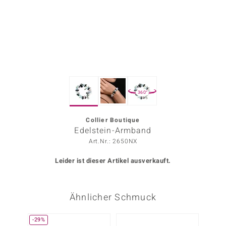
ors Edition
ana
Prince Designs
360°
o
Chic
Collier Boutique
Edelstein-Armband
insell
Art.Nr.: 2650NX
n Vogue
Leider ist dieser Artikel ausverkauft.
 Show
Ähnlicher Schmuck
o Paraíso
Classics
-29%