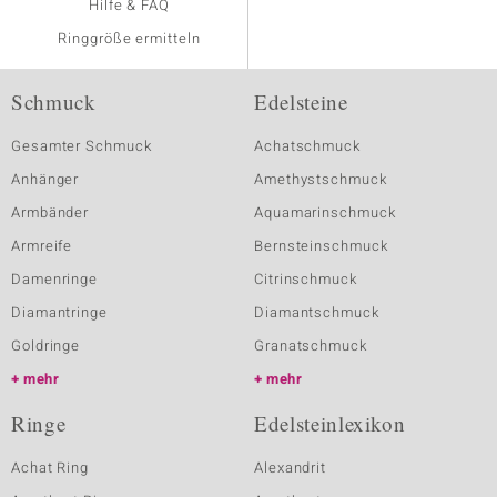
Hilfe & FAQ
Ringgröße ermitteln
Schmuck
Edelsteine
Gesamter Schmuck
Achatschmuck
Anhänger
Amethystschmuck
Armbänder
Aquamarinschmuck
Armreife
Bernsteinschmuck
Damenringe
Citrinschmuck
Diamantringe
Diamantschmuck
Goldringe
Granatschmuck
mehr
mehr
Ringe
Edelsteinlexikon
Achat Ring
Alexandrit