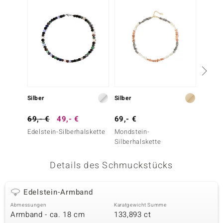
 JUWELO
remonti
uca
no Collection
ENTS BY DE MELO
Silber
Silber
Silber
va
69,- €
49,- €
69,- €
39,- 
Edelstein-Silberhalskette
Mondstein-
Edelst
otenier
Silberhalskette
 1894 Collection
Details des Schmuckstücks
Edelstein-Armband
ana
Abmessungen
Karatgewicht Summe
Armband - ca. 18 cm
133,893 ct