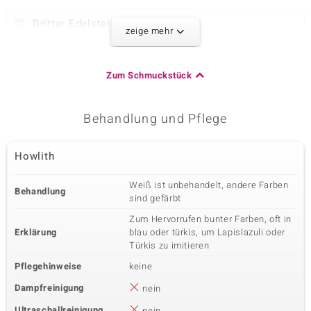
Dritter Edelstein
zeige mehr
Edelsteinvarietät
Größe
Malachit
versch. mm
Schliff
Herkunft
Zum Schmuckstück
Bead Fancy
DR Kongo
Behandlung und Pflege
Vierter Edelstein
Edelsteinvarietät
Größe
Howlith
Obsidian
versch. mm
Schliff
Herkunft
Weiß ist unbehandelt, andere Farben
Bead Fancy
USA
Behandlung
sind gefärbt
Zum Hervorrufen bunter Farben, oft in
Erklärung
blau oder türkis, um Lapislazuli oder
Fünfter Edelstein
Türkis zu imitieren
Edelsteinvarietät
Größe
Rosenquarz
versch. mm
Pflegehinweise
keine
Schliff
Herkunft
Dampfreinigung
nein
Bead Fancy
Brasilien
Ultraschallreinigung
nein