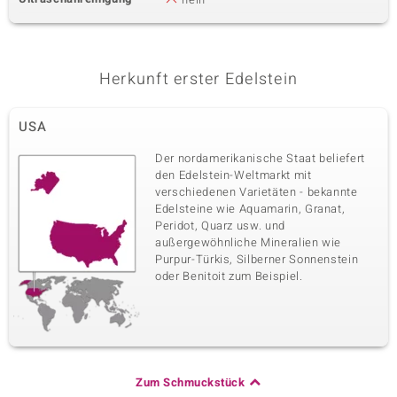
Sechster Edelstein
Edelsteinvarietät
Größe
Edelstein
Herkunft erster Edelstein
versch. mm
Schliff
Herkunft
Bead Fancy
versch. Länder
USA
Der nordamerikanische Staat beliefert
den Edelstein-Weltmarkt mit
verschiedenen Varietäten - bekannte
Edelsteine wie Aquamarin, Granat,
Peridot, Quarz usw. und
außergewöhnliche Mineralien wie
Purpur-Türkis, Silberner Sonnenstein
oder Benitoit zum Beispiel.
Zum Schmuckstück