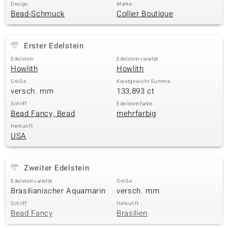
Design
Marke
Bead-Schmuck
Collier Boutique
& Classics
Erster Edelstein
Minerale
Edelstein
Edelsteinvarietät
Howlith
Howlith
Größe
Karatgewicht Summe
versch. mm
133,893 ct
Schliff
Edelsteinfarbe
Bead Fancy, Bead
mehrfarbig
Herkunft
USA
Zweiter Edelstein
Edelsteinvarietät
Größe
Brasilianischer Aquamarin
versch. mm
Schliff
Herkunft
Bead Fancy
Brasilien