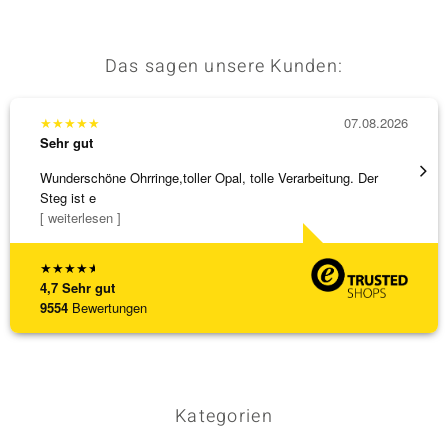
Das sagen unsere Kunden:
★
★
★
★
★
07.08.2026
★
★
★
Sehr gut
Sehr g
Wunderschöne Ohrringe,toller Opal, tolle Verarbeitung. Der
Eine V
Steg ist e
zu noc
[ weiterlesen ]
[ weite
★
★
★
★
★
4,7
Sehr gut
9554
Bewertungen
Kategorien