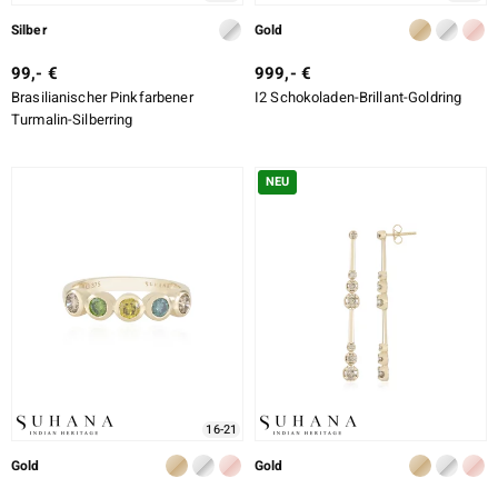
Silber
Gold
99,- €
999,- €
Brasilianischer Pinkfarbener
I2 Schokoladen-Brillant-Goldring
Turmalin-Silberring
NEU
16-21
Gold
Gold