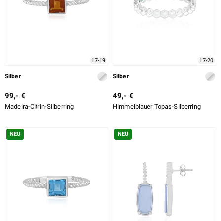
17-19
17-20
Silber
Silber
99,- €
49,- €
Madeira-Citrin-Silberring
Himmelblauer Topas-Silberring
NEU
NEU