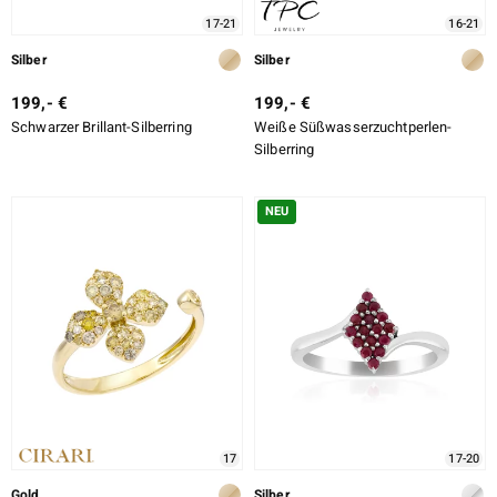
17-21
16-21
Silber
Silber
199,- €
199,- €
Schwarzer Brillant-Silberring
Weiße Süßwasserzuchtperlen-
Silberring
NEU
17
17-20
Gold
Silber