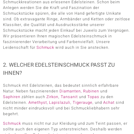
Schmuckkreationen aus erlesenen Edelsteinen. Schon beim
Anlegen werden Sie die Kraft und Faszination der
Schmuckstücke spüren, die alle von Hand gefertigte Unikate
sind. Ob extravagante Ringe, Armbänder und Ketten oder zeitlose
Klassiker, die Qualität und Ausdrucksstärke unserer
Schmuckstücke macht jeden Einkauf bei Juwelo zum Vergnügen.
Wir präsentieren Ihnen magischen Edelsteinschmuck in
faszinierender Verarbeitung und Farbenvielfalt. Unsere
Leidenschaft für
Schmuck
wird auch in Sie anstecken.
2. WELCHER EDELSTEINSCHMUCK PASST ZU
IHNEN?
Schmuck mit Edelsteinen, das bedeutet sinnlich erfahrbare
Natur. Neben faszinierenden
Diamanten
,
Rubinen
und
Saphiren
zählen auch
Zirkon
,
Tansanit
und
Topas
zu den
Edelsteinen.
Amethyst
,
Lapislazuli
,
Tigerauge
, und
Achat
sind
nicht minder eindrucksvoll und bei Schmuckliebhabern sehr
begehrt.
Schmuck
muss nicht nur zur Kleidung und zum Teint passen, er
sollte auch den eigenen Typ unterstreichen. Deshalb werden