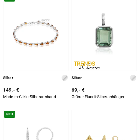
DESIGN
ition
LEGIERUNG
SCHLIFF
SCHLIFF DETAILLIERT
e Designs
FASSUNG
Silber
Silber
149,- €
69,- €
Madeira-Citrin-Silberarmband
Grüner Fluorit-Silberanhänger
ue
NEU
aíso
ics