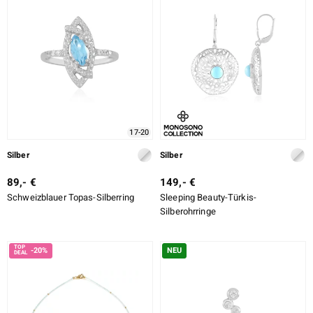
17-20
Silber
Silber
89,- €
149,- €
Schweizblauer Topas-Silberring
Sleeping Beauty-Türkis-
Silberohrringe
-20%
NEU