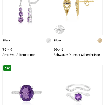
LO
ti
lection
Silber
Silber
BY DE MELO
79,- €
99,- €
Amethyst-Silberohrringe
Schwarzer Diamant-Silberohrringe
r
NEU
Collection