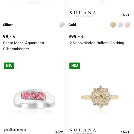
16-21
Silber
Gold
99,- €
999,- €
Santa Maria-Aquamarin-
I2 Schokoladen-Brillant-Goldring
Silberanhänger
NEU
NEU
16-21
16-21