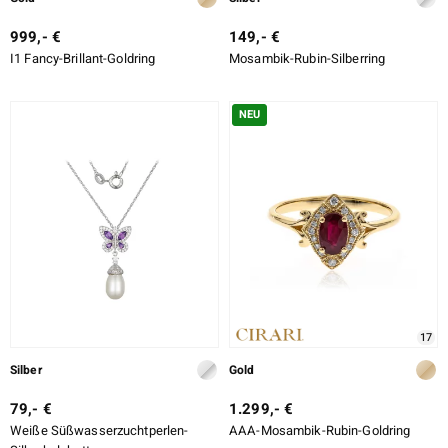
999,- €
149,- €
I1 Fancy-Brillant-Goldring
Mosambik-Rubin-Silberring
NEU
17
Silber
Gold
79,- €
1.299,- €
Weiße Süßwasserzuchtperlen-
AAA-Mosambik-Rubin-Goldring