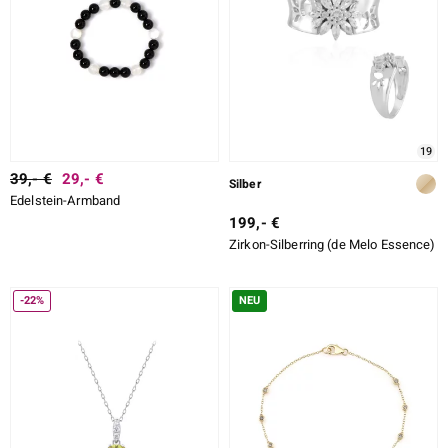
19
39,- €
29,- €
Silber
Edelstein-Armband
199,- €
Zirkon-Silberring (de Melo Essence)
-22%
NEU