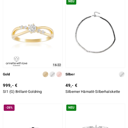
NEU
16-22
Gold
Silber
999,- €
49,- €
SI1 (G) Brillant-Goldring
Silberner Hämatit-Silberhalskette
-26%
NEU