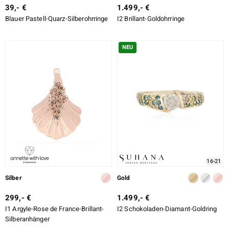
39,- €
1.499,- €
Blauer Pastell-Quarz-Silberohrringe
I2 Brillant-Goldohrringe
NEU
16-21
Silber
Gold
299,- €
1.499,- €
I1 Argyle-Rose de France-Brillant-
I2 Schokoladen-Diamant-Goldring
Silberanhänger