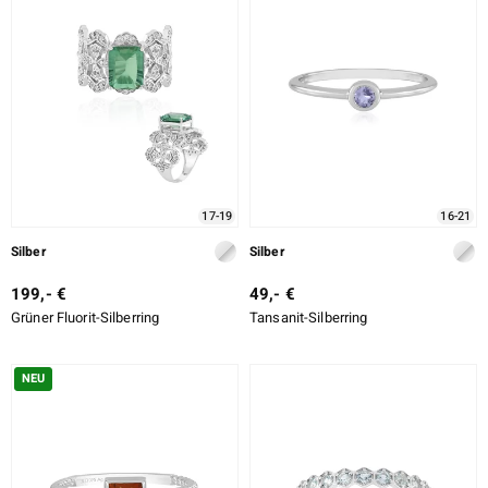
17-19
16-21
Silber
Silber
199,- €
49,- €
Grüner Fluorit-Silberring
Tansanit-Silberring
NEU