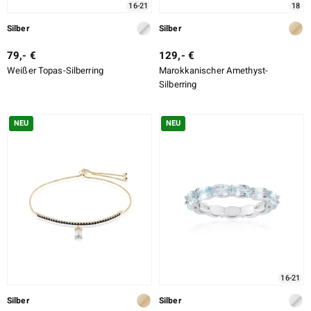
16-21
18
Silber
Silber
79,- €
129,- €
Weißer Topas-Silberring
Marokkanischer Amethyst-
Silberring
NEU
NEU
16-21
Silber
Silber