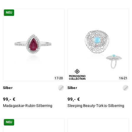
NEU
17-20
16-21
Silber
Silber
99,- €
99,- €
Madagaskar-Rubin-Silberring
Sleeping Beauty-Türkis-Silberring
NEU