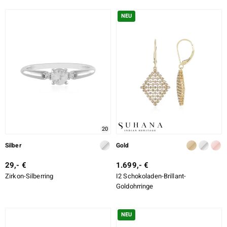
NEU
20
Silber
Gold
29,- €
1.699,- €
Zirkon-Silberring
I2 Schokoladen-Brillant-
Goldohrringe
NEU