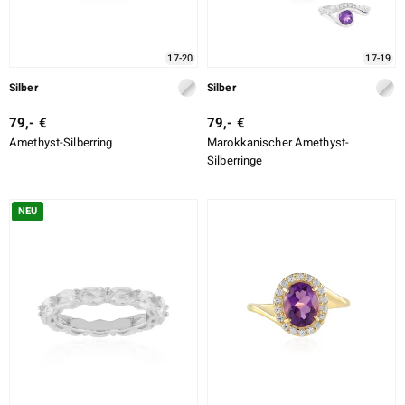
17-20
17-19
ssics
Silber
Silber
le
79,- €
79,- €
Amethyst-Silberring
Marokkanischer Amethyst-
Silberringe
NEU