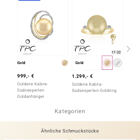
17-22
Gold
Gold
Gold
999,- €
1.299
1.299,- €
Goldene Kabira-
Weiße 
Goldene Kabira-
Südseeperlen-
Goldri
Südseeperlen-Goldring
Goldanhänger
Kategorien
Ähnliche Schmuckstücke