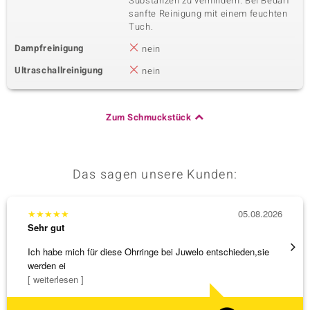
Substanzen zu verhindern. Bei Bedarf
sanfte Reinigung mit einem feuchten
Tuch.
Dampfreinigung
nein
Ultraschallreinigung
nein
Zum Schmuckstück
Das sagen unsere Kunden:
★
★
★
★
★
05.08.2026
★
★
★
Sehr gut
Sehr g
Ich habe mich für diese Ohrringe bei Juwelo entschieden,sie
Tolles
werden ei
[ weiterlesen ]