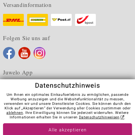
Versandinformation
Folgen Sie uns auf
Juwelo App
Datenschutzhinweis
Um Ihnen ein optimales Einkaufserlebnis zu ermöglichen, passende
Werbung anzuzeigen und die Websitefunktionalität zu messen,
verwenden wir und unsere Dienstleister Cookies. Sie können durch den
Karriere
AGB
Datenschutz
Cookies
Impressum
Klick auf „Akzeptieren“ der Verwendung aller Cookies zustimmen oder
Kontakt
Vertrag widerrufen
ablehnen
. Ihre Einwilligung können Sie jederzeit widerrufen. Weitere
Informationen erhalten Sie in unseren
Datenschutzhinweisen
.
Visit our stores in other countries:
Alle akzeptieren