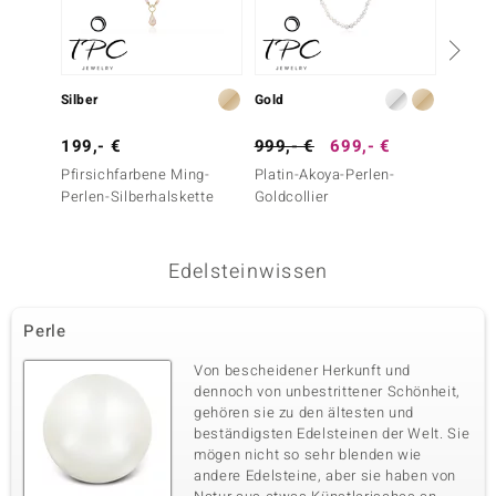
Silber
Gold
Silber
199,- €
999,- €
699,- €
299,-
Pfirsichfarbene Ming-
Platin-Akoya-Perlen-
Ming-Pe
Perlen-Silberhalskette
Goldcollier
Edelsteinwissen
Perle
Von bescheidener Herkunft und
dennoch von unbestrittener Schönheit,
gehören sie zu den ältesten und
beständigsten Edelsteinen der Welt. Sie
mögen nicht so sehr blenden wie
andere Edelsteine, aber sie haben von