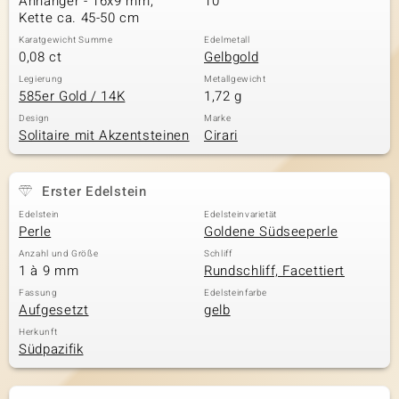
Anhänger - 16x9 mm,
10
Kette ca. 45-50 cm
Karatgewicht Summe
Edelmetall
0,08 ct
Gelbgold
Legierung
Metallgewicht
585er Gold / 14K
1,72 g
Design
Marke
Solitaire mit Akzentsteinen
Cirari
Erster Edelstein
Edelstein
Edelsteinvarietät
Perle
Goldene Südseeperle
Anzahl und Größe
Schliff
1 à 9 mm
Rundschliff, Facettiert
Fassung
Edelsteinfarbe
Aufgesetzt
gelb
Herkunft
Südpazifik