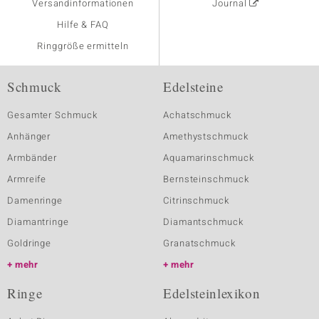
Versandinformationen
Journal
Hilfe & FAQ
Ringgröße ermitteln
Schmuck
Edelsteine
Gesamter Schmuck
Achatschmuck
Anhänger
Amethystschmuck
Armbänder
Aquamarinschmuck
Armreife
Bernsteinschmuck
Damenringe
Citrinschmuck
Diamantringe
Diamantschmuck
Goldringe
Granatschmuck
mehr
mehr
Ringe
Edelsteinlexikon