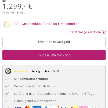
nur
1.299,- €
 JUWELO
Preis inkl. MwSt.
remonti
Geschenkbox für
10,00 €
mitbestellen
uca
Kettenlänge ermitteln
no Collection
Erhältlich in
Gelbgold
ENTS BY DE MELO
In den Warenkorb
va
otenier
4.70
★
★
★
★
★
Sehr gut
/5.00
 1894 Collection
Mit
Echtheitszertifikat
Versandkostenfrei ab 99,- €
Lieferung nach
Deutschland
innerhalb von 1-3 Tagen
ana
Hauseigener Kundenservice