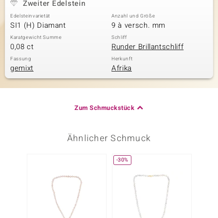
Zweiter Edelstein
Edelsteinvarietät
Anzahl und Größe
SI1 (H) Diamant
9 à versch. mm
Karatgewicht Summe
Schliff
0,08 ct
Runder Brillantschliff
Fassung
Herkunft
gemixt
Afrika
Zum Schmuckstück
Ähnlicher Schmuck
-30%