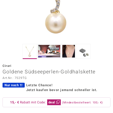
ors Edition
ana
Prince Designs
o
Chic
Cirari
insell
Goldene Südseeperlen-Goldhalskette
Art.Nr.: 7529TG
n Vogue
Nur noch 1!
Letzte Chance!
 Show
Jetzt kaufen bevor jemand schneller ist.
o Paraíso
15,- €
Rabatt mit Code:
deal
(Mindestbestellwert: 100,- €)
Classics