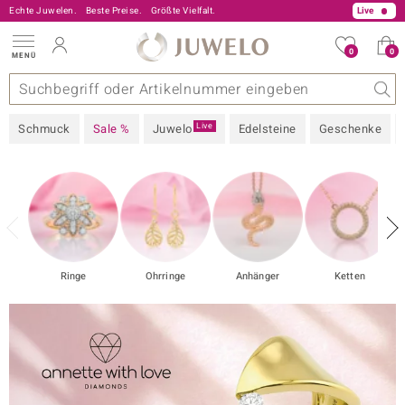
Echte Juwelen.
Beste Preise.
0800 227 44 13
Größte Vielfalt.
Live
0
0
MENÜ
onen
eine
 A - Z
rt
-Angebote
Design
Beliebte Edelsteine
Allgemeines
Edelmetall
Interessantes
Juwelo
Edelsteine nach Farbe
Ringgröße
Ratgeber
Live
Schmuck
Sale %
Juwelo
Edelsteine
Geschenke
sic
Ringe
Ohrringe
Anhänger
Ketten
 Love