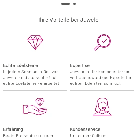
LO
Ihre Vorteile bei Juwelo
ti
lection
BY DE MELO
Echte Edelsteine
Expertise
In jedem Schmuckstück von
Juwelo ist Ihr kompetenter und
Juwelo sind ausschließlich
vertrauenswürdiger Experte für
r
echte Edelsteine verarbeitet
echten Edelsteinschmuck
Collection
Erfahrung
Kundenservice
Beste Preise durch unser
Unser persönlicher