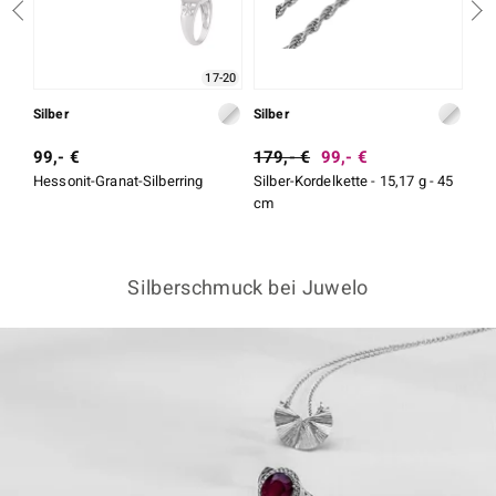
17-20
Silber
Silber
Sil
99,- €
179,- €
99,- €
19
Hessonit-Granat-Silberring
Silber-Kordelkette - 15,17 g - 45
Ako
cm
Silberschmuck bei Juwelo