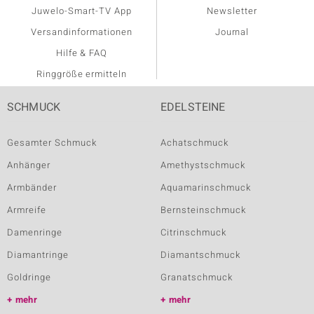
Juwelo-Smart-TV App
Newsletter
Versandinformationen
Journal
Hilfe & FAQ
Ringgröße ermitteln
SCHMUCK
EDELSTEINE
Gesamter Schmuck
Achatschmuck
Anhänger
Amethystschmuck
Armbänder
Aquamarinschmuck
Armreife
Bernsteinschmuck
Damenringe
Citrinschmuck
Diamantringe
Diamantschmuck
Goldringe
Granatschmuck
mehr
mehr