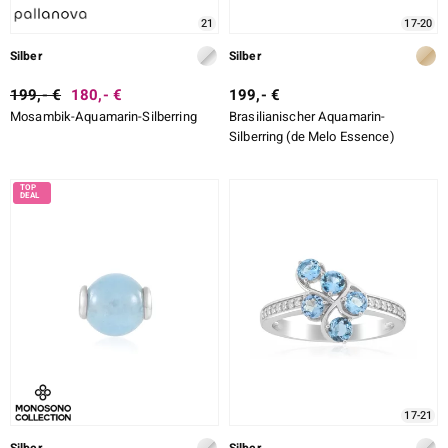
21
17-20
Silber
Silber
199,- €
180,- €
199,- €
Mosambik-Aquamarin-Silberring
Brasilianischer Aquamarin-
Silberring (de Melo Essence)
17-21
Silber
Silber