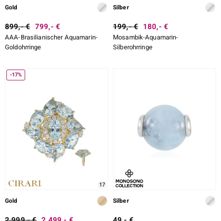
Gold
Silber
899,- €
799,- €
199,- €
180,- €
AAA-Brasilianischer Aquamarin-
Mosambik-Aquamarin-
Goldohrringe
Silberohrringe
-17%
17
Gold
Silber
2.999,- €
2.499,- €
49,- €