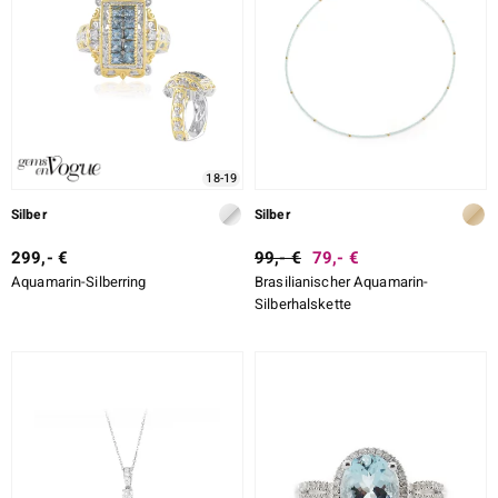
LO
ti
lection
18-19
BY DE MELO
Silber
Silber
299,- €
99,- €
79,- €
Aquamarin-Silberring
Brasilianischer Aquamarin-
r
Silberhalskette
Collection