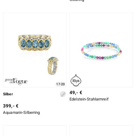
17-20
49,- €
Silber
Edelstein-Stahlarmreif
399,- €
Aquamarin-Silberring