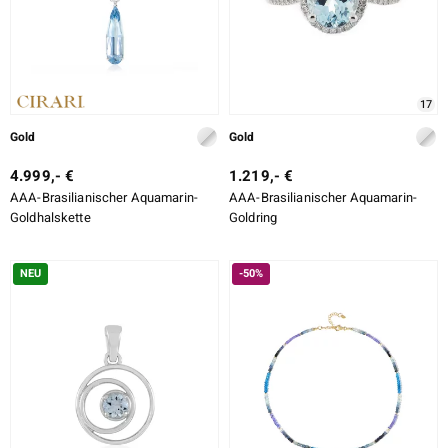
ssics
17
le
Gold
Gold
4.999,- €
1.219,- €
AAA-Brasilianischer Aquamarin-
AAA-Brasilianischer Aquamarin-
Goldhalskette
Goldring
NEU
-50%