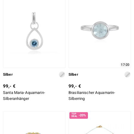
LEGIERUNG
ition
SCHLIFF
SCHLIFF DETAILLIERT
FASSUNG
e Designs
17-20
Silber
Silber
99,- €
99,- €
Santa Maria-Aquamarin-
Brasilianischer Aquamarin-
ue
Silberanhänger
Silberring
-20%
aíso
ics