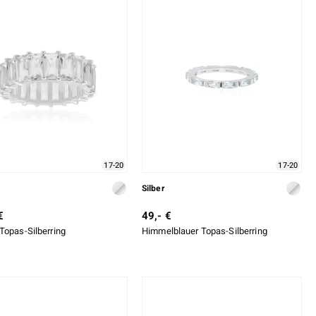
17-20
17-20
Silber
€
49,- €
Topas-Silberring
Himmelblauer Topas-Silberring