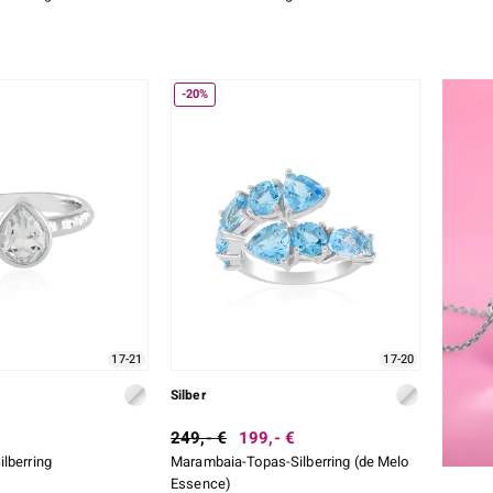
-20%
17-21
17-20
Silber
249,- €
199,- €
lberring
Marambaia-Topas-Silberring (de Melo
Essence)