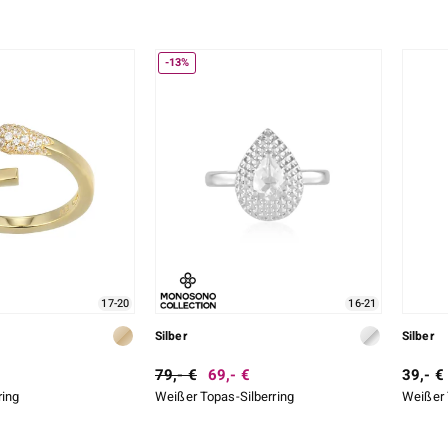
-13%
17-20
16-21
Silber
Silber
79,- €
69,- €
39,- €
ring
Weißer Topas-Silberring
Weißer 