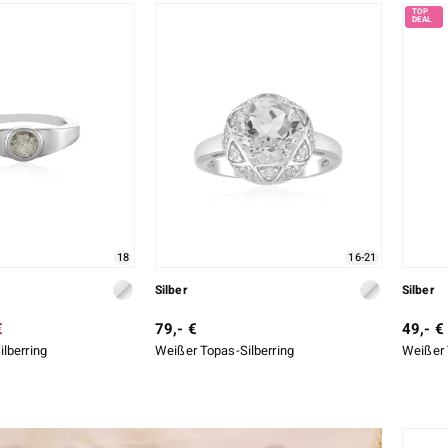
18
16-21
Silber
Silber
€
79,- €
49,- €
lberring
Weißer Topas-Silberring
Weißer 