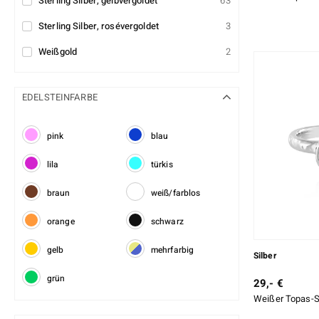
Sterling Silber, gelbvergoldet
63
Sterling Silber, rosévergoldet
3
Weißgold
2
EDELSTEINFARBE
pink
blau
lila
türkis
braun
weiß/farblos
orange
schwarz
gelb
mehrfarbig
Silber
grün
29,- €
Weißer Topas-Si