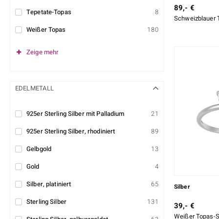
89,- €
Tepetate-Topas
8
Schweizblauer T
Weißer Topas
180
Zeige mehr
EDELMETALL
925er Sterling Silber mit Palladium
21
925er Sterling Silber, rhodiniert
89
Gelbgold
13
Gold
4
Silber, platiniert
65
Silber
Sterling Silber
131
39,- €
Weißer Topas-Si