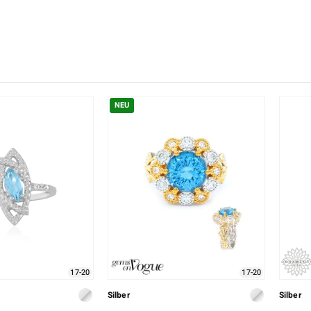
♦ Silberringe
Creation
Kyanit
Lapislaz
TPC
♦ Silberhalsketten
Ringgröße
Onyx
Peridot
Trends & Classics
♦ Silberohrringe
Rhodolith
Spektro
Vitale Minerale
♦ Silberanhänger
Türkis
Turmali
Platinschmuck
NEU
Blau
Grün
17-20
17-20
Silber
Silber