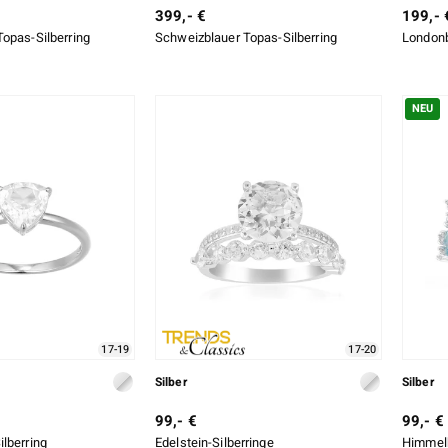
399,- €
199,- 
opas-Silberring
Schweizblauer Topas-Silberring
Londonb
NEU
17-19
17-20
Silber
Silber
99,- €
99,- €
lberring
Edelstein-Silberringe
Himmelb