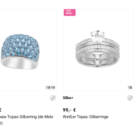
18-19
18
Silber
€
99,- €
ia-Topas-Silberring (de Melo
Weißer Topas-Silberringe
e)