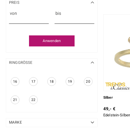
PREIS
von
bis
Anwenden
RINGGRÖSSE
16
17
18
19
20
Silber
21
22
49,- €
Edelstein-Silber
MARKE