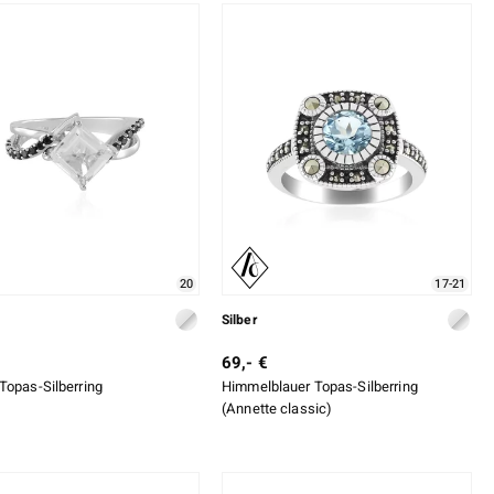
20
17-21
Silber
69,- €
Topas-Silberring
Himmelblauer Topas-Silberring
(Annette classic)