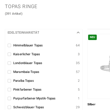
Schmuck-Sets
Charms
Schmuckfassungen
mehr
Jade
Kunzit
Collectors Edition
KM BY JUWELO
TOPAS RINGE
Herrenringe
Florale Designs
Aufbau von Schmuck
Moldavit
Mondstein
Custodana
Mark Tremonti
(391 Artikel)
Accessoires & Zubehör
Bead Schmuck
Pietersit
Quarz
Dagen
M de Luca
Wohn-Accessoires
Solitär
Tansanit
Topas
Alle Kategorien
Clusterdesign
EDELSTEINVARIETÄT
Edelsteine nach Farbe
Cocktailringe
NEU
Rot
Lila
Himmelblauer Topas
64
Alle Edelsteine
Kaiserlicher Topas
3
Londonblauer Topas
35
Marambaia-Topas
57
Paraíba Topas
2
Pinkfarbener Topas
5
Purpurfarbener Mystik-Topas
1
Silber
Schweizblauer Topas
29