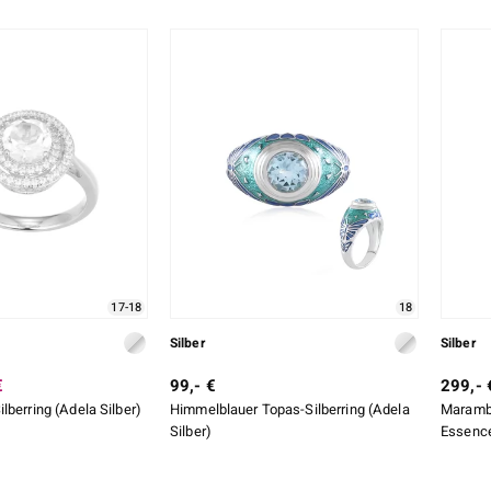
17-18
18
Silber
Silber
€
99,- €
299,- 
lberring (Adela Silber)
Himmelblauer Topas-Silberring (Adela
Maramba
Silber)
Essenc