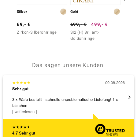
Silber
Gold
Gold
69,- €
699,- €
499,- €
1.299
Zirkon-Silberohrringe
SI2 (H) Brillant-
I2 Cha
Goldohrringe
Goldoh
Gold)
Das sagen unsere Kunden:
★
★
★
★
★
09.08.2026
★
★
★
Sehr gut
Sehr g
3 x Ware bestellt - schnelle unproblematische Lieferung! 1 x
Anhäng
falschen
Omega
[ weiterlesen ]
[ weite
★
★
★
★
★
4,7
Sehr gut