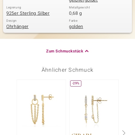
gelbvergoldet
Legierung
Metallgewicht
925er Sterling Silber
0,68 g
Design
Farbe
Ohrhänger
golden
Zum Schmuckstück
Ähnlicher Schmuck
-29%