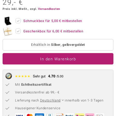
29,- €
 JUWELO
Preis inkl. MwSt., zzgl.
Versandkosten
remonti
Schmuckbox für
5,00 €
mitbestellen
uca
Geschenkbox für
6,00 €
mitbestellen
no Collection
Erhältlich in
Silber, gelbvergoldet
ENTS BY DE MELO
In den Warenkorb
va
otenier
4.70
★
★
★
★
★
Sehr gut
/5.00
 1894 Collection
Mit
Echtheitszertifikat
Versandkostenfrei ab 99,- €
Lieferung nach
Deutschland
innerhalb von 1-3 Tagen
ana
Hauseigener Kundenservice