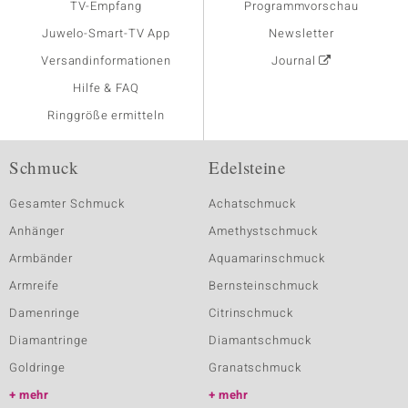
TV-Empfang
Programmvorschau
Juwelo-Smart-TV App
Newsletter
Versandinformationen
Journal
Hilfe & FAQ
Ringgröße ermitteln
Schmuck
Edelsteine
Gesamter Schmuck
Achatschmuck
Anhänger
Amethystschmuck
Armbänder
Aquamarinschmuck
Armreife
Bernsteinschmuck
Damenringe
Citrinschmuck
Diamantringe
Diamantschmuck
Goldringe
Granatschmuck
mehr
mehr