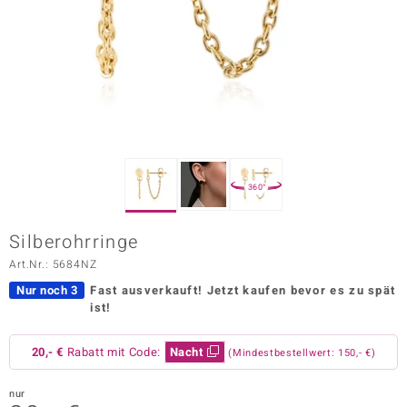
ors Edition
ana
Prince Designs
o
360°
Chic
Silberohrringe
insell
Art.Nr.: 5684NZ
n Vogue
Nur noch 3
Fast ausverkauft!
Jetzt kaufen bevor es zu spät
ist!
 Show
20,- €
Rabatt mit Code:
Nacht
(Mindestbestellwert: 150,- €)
o Paraíso
Classics
nur