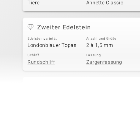
Tiere
Annette Classic
Zweiter Edelstein
Edelsteinvarietät
Anzahl und Größe
Londonblauer Topas
2 à 1,5 mm
Schliff
Fassung
Rundschliff
Zargenfassung
Vierter Edelstein
Edelsteinvarietät
Anzahl und Größe
Markasit
12 à 1,3 mm
Schliff
Fassung
Rundschliff
Pavéfassung