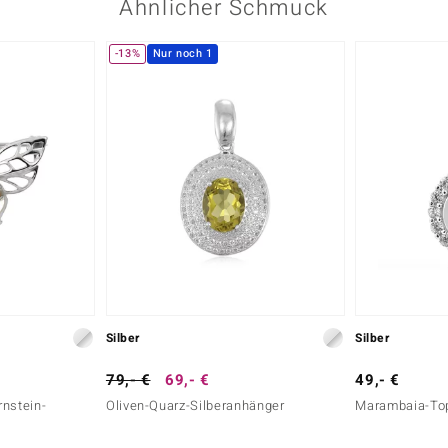
Ähnlicher Schmuck
-13%
Nur noch 1
Silber
Silber
79,- €
69,- €
49,- €
rnstein-
Oliven-Quarz-Silberanhänger
Marambaia-Top