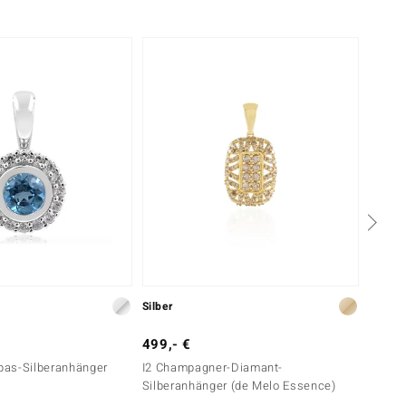
-40%
Silber
Silber
499,- €
299,-
as-Silberanhänger
I2 Champagner-Diamant-
Citrin
Silberanhänger (de Melo Essence)
classi