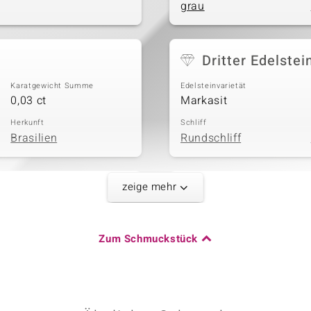
grau
Dritter Edelstei
Karatgewicht Summe
Edelsteinvarietät
0,03 ct
Markasit
Herkunft
Schliff
Brasilien
Rundschliff
zeige mehr
Fünfter Edelste
Karatgewicht Summe
Edelsteinvarietät
0,156 ct
Markasit
Zum Schmuckstück
Herkunft
Schliff
China
Rundschliff