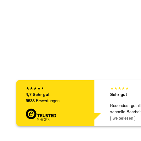
★
★
★
★
★
★
★
★
★
★
4,7
Sehr gut
Sehr gut
9538
Bewertungen
Besonders gefall
schnelle Bearbei
Bearbeitun
[ weiterlesen ]