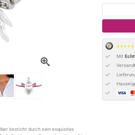
Onyx
Peridot
ns
♦ Silberhalsketten
TPC
Rhodolith
Spektro
k
♦ Silberohrringe
Trends & Classics
Türkis
Turmal
♦ Silberanhänger
Vitale Minerale
n
Platinschmuck
Blau
Grün
★
★
★
★
★
Mit
Echt
Versandk
Lieferu
Hauseig
360°
ber besticht durch sein exquisites