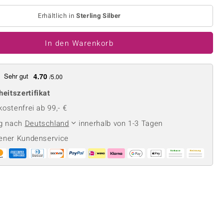
Perle
Ringgröße ermitteln
lith
Spinell
Erhältlich in
Sterling Silber
in
Zirkon
In den Warenkorb
Gelb
Sehr gut
4.70
/5.00
heitszertifikat
ostenfrei ab 99,- €
ng nach
Deutschland
innerhalb von 1-3 Tagen
ener Kundenservice