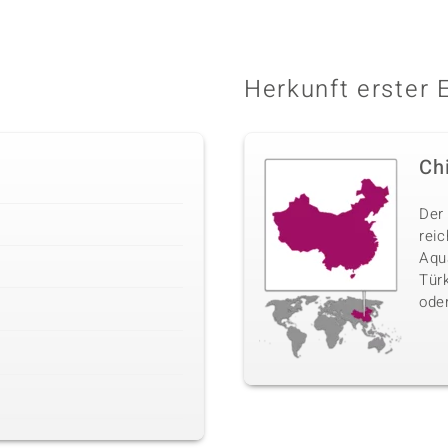
Herkunft erster 
Ch
Der
rei
Aqua
Türk
oder