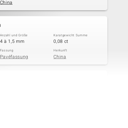
China
n
Anzahl und Größe
Karatgewicht Summe
4 à 1,5 mm
0,08 ct
Fassung
Herkunft
Pavéfassung
China
in
Anzahl und Größe
Karatgewicht Summe
47 à 1,1 mm
0,329 ct
Fassung
Herkunft
Pavéfassung
China