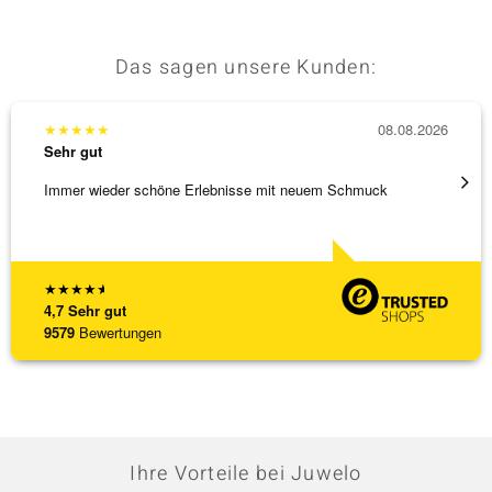
Das sagen unsere Kunden:
★
★
★
★
★
08.08.2026
★
★
★
Sehr gut
Sehr g
Immer wieder schöne Erlebnisse mit neuem Schmuck
Schöne
★
★
★
★
★
4,7
Sehr gut
9579
Bewertungen
Ihre Vorteile bei Juwelo