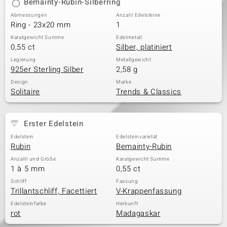
Bemainty-Rubin-Silberring
Abmessungen
Anzahl Edelsteine
Ring - 23x20 mm
1
Karatgewicht Summe
Edelmetall
0,55 ct
Silber, platiniert
Legierung
Metallgewicht
925er Sterling Silber
2,58 g
Design
Marke
Solitaire
Trends & Classics
Erster Edelstein
Edelstein
Edelsteinvarietät
Rubin
Bemainty-Rubin
Anzahl und Größe
Karatgewicht Summe
1 à 5 mm
0,55 ct
Schliff
Fassung
Trillantschliff, Facettiert
V-Krappenfassung
Edelsteinfarbe
Herkunft
rot
Madagaskar