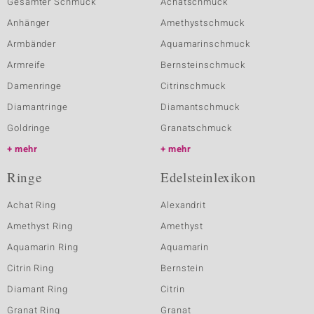
Gesamter Schmuck
Achatschmuck
Anhänger
Amethystschmuck
Armbänder
Aquamarinschmuck
Armreife
Bernsteinschmuck
Damenringe
Citrinschmuck
Diamantringe
Diamantschmuck
Goldringe
Granatschmuck
mehr
mehr
Ringe
Edelsteinlexikon
Achat Ring
Alexandrit
Amethyst Ring
Amethyst
Aquamarin Ring
Aquamarin
Citrin Ring
Bernstein
Diamant Ring
Citrin
Granat Ring
Granat