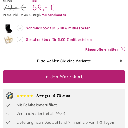
früher
nur
79,- €
69,- €
 JUWELO
Preis inkl. MwSt., zzgl.
Versandkosten
remonti
Schmuckbox für
5,00 €
mitbestellen
uca
Geschenkbox für
5,00 €
mitbestellen
no Collection
Ringgröße ermitteln
ENTS BY DE MELO
Bitte wählen Sie eine Variante
va
In den Warenkorb
otenier
 1894 Collection
4.70
★
★
★
★
★
Sehr gut
/5.00
Mit
Echtheitszertifikat
ana
Versandkostenfrei ab 99,- €
Lieferung nach
Deutschland
innerhalb von 1-3 Tagen