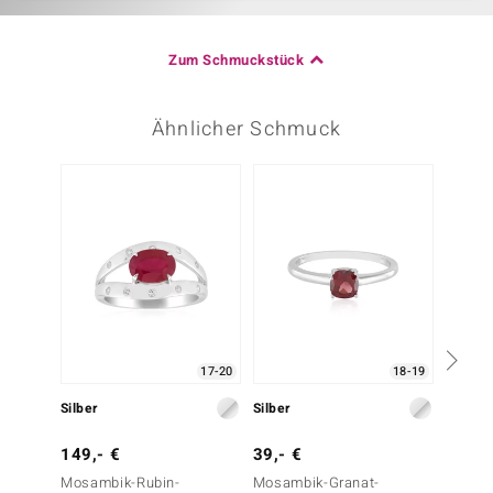
Zum Schmuckstück
Ähnlicher Schmuck
17-20
18-19
Silber
Silber
Silber
149,- €
39,- €
199,-
Mosambik-Rubin-
Mosambik-Granat-
AAA-Br