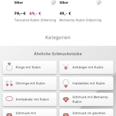
Silber
Silber
Silber
79,- €
69,- €
49,- €
99,- 
Tansania-Rubin-Silberring
Bemainty-Rubin-Silberring
Kenian
Silberr
Kategorien
Ähnliche Schmuckstücke
Ringe mit Rubin
Anhänger mit Rubin
Ohrringe mit Rubin
Halsketten mit Rubin
Schmuck mit Bemainty-
Armbänder mit Rubin
Rubin
Schmuck mit
Schmuck im gleichen