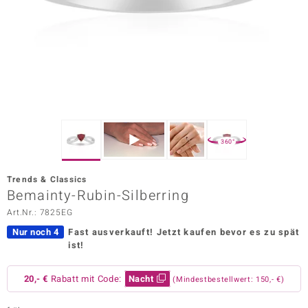
ors Edition
ana
Prince Designs
o
360°
Chic
Trends & Classics
insell
Bemainty-Rubin-Silberring
Art.Nr.: 7825EG
n Vogue
Nur noch 4
Fast ausverkauft!
Jetzt kaufen bevor es zu spät
 Show
ist!
o Paraíso
20,- €
Rabatt mit Code:
Nacht
(Mindestbestellwert: 150,- €)
Classics