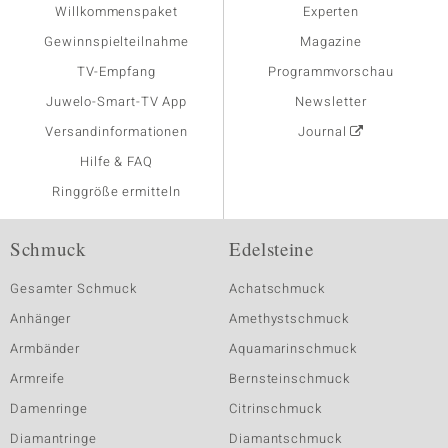
Willkommenspaket
Experten
Gewinnspielteilnahme
Magazine
TV-Empfang
Programmvorschau
Juwelo-Smart-TV App
Newsletter
Versandinformationen
Journal
Hilfe & FAQ
Ringgröße ermitteln
Schmuck
Edelsteine
Gesamter Schmuck
Achatschmuck
Anhänger
Amethystschmuck
Armbänder
Aquamarinschmuck
Armreife
Bernsteinschmuck
Damenringe
Citrinschmuck
Diamantringe
Diamantschmuck