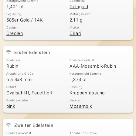
Karatgewicht Summe
Edelmetall
1,401 ct
Gelbgold
Legierung
Metallgewicht
585er Gold / 14K
2,11 g
Design
Marke
Creolen
Cirari
Erster Edelstein
Edelstein
Edelsteinvarietät
Rubin
AAA-Mosambik-Rubin
Anzahl und Größe
Karatgewicht Summe
6 à 4x3 mm
1,373 ct
Schliff
Fassung
Ovalschliff, Facettiert
Krappenfassung
Edelsteinfarbe
Herkunft
pink
Mosambik
Zweiter Edelstein
Edelsteinvarietät
Anzahl und Größe