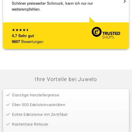
Schöner preiswerter Schmuck, kann ich nur nur
Anhäng
weiterempfehlen.
Omega
[ weite
★
★
★
★
★
4,7
Sehr gut
9607
Bewertungen
Ihre Vorteile bei Juwelo
Günstige Herstellerpreise
Über 500 Edelsteinvarietäten
Echte Edelsteine mit Zertifikat
Kostenlose Retoure