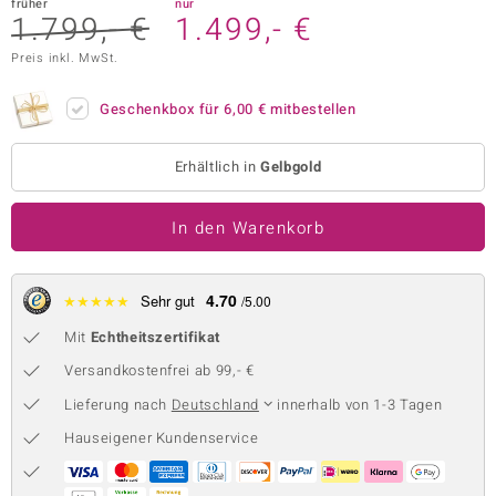
früher
nur
1.799,- €
1.499,- €
 JUWELO
Preis inkl. MwSt.
remonti
Geschenkbox für
6,00 €
mitbestellen
uca
no Collection
Erhältlich in
Gelbgold
ENTS BY DE MELO
In den Warenkorb
va
4.70
★
★
★
★
★
Sehr gut
otenier
/5.00
Mit
Echtheitszertifikat
 1894 Collection
Versandkostenfrei ab 99,- €
Lieferung nach
Deutschland
innerhalb von 1-3 Tagen
ana
Hauseigener Kundenservice