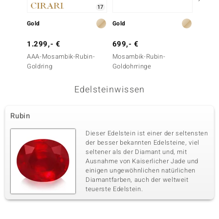
17
Gold
Gold
Gold
1.299,- €
699,- €
1.499
AAA-Mosambik-Rubin-
Mosambik-Rubin-
SI2 Fan
Goldring
Goldohrringe
Goldoh
Edelsteinwissen
Rubin
Dieser Edelstein ist einer der seltensten
der besser bekannten Edelsteine, viel
seltener als der Diamant und, mit
Ausnahme von Kaiserlicher Jade und
einigen ungewöhnlichen natürlichen
Diamantfarben, auch der weltweit
teuerste Edelstein.