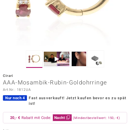
ors Edition
ana
Prince Designs
o
Chic
Cirari
insell
AAA-Mosambik-Rubin-Goldohrringe
Art.Nr.: 1812UA
n Vogue
Nur noch 4
Fast ausverkauft!
Jetzt kaufen bevor es zu spät
 Show
ist!
o Paraíso
20,- €
Rabatt mit Code:
Nacht
(Mindestbestellwert: 150,- €)
Classics