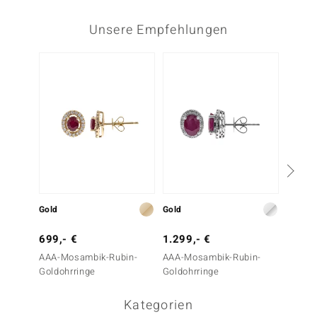
Unsere Empfehlungen
Gold
Gold
Gold
699,- €
1.299,- €
699,-
AAA-Mosambik-Rubin-
AAA-Mosambik-Rubin-
AAA-M
Goldohrringe
Goldohrringe
Goldoh
Kategorien