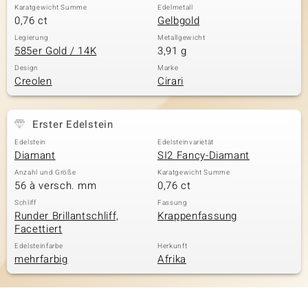
Karatgewicht Summe
Edelmetall
0,76 ct
Gelbgold
Legierung
Metallgewicht
585er Gold / 14K
3,91 g
Design
Marke
Creolen
Cirari
Erster Edelstein
Edelstein
Edelsteinvarietät
Diamant
SI2 Fancy-Diamant
Anzahl und Größe
Karatgewicht Summe
56 à versch. mm
0,76 ct
Schliff
Fassung
Runder Brillantschliff,
Krappenfassung
Facettiert
Edelsteinfarbe
Herkunft
mehrfarbig
Afrika