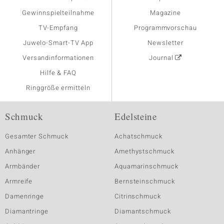
Gewinnspielteilnahme
Magazine
TV-Empfang
Programmvorschau
Juwelo-Smart-TV App
Newsletter
Versandinformationen
Journal
Hilfe & FAQ
Ringgröße ermitteln
Schmuck
Edelsteine
Gesamter Schmuck
Achatschmuck
Anhänger
Amethystschmuck
Armbänder
Aquamarinschmuck
Armreife
Bernsteinschmuck
Damenringe
Citrinschmuck
Diamantringe
Diamantschmuck