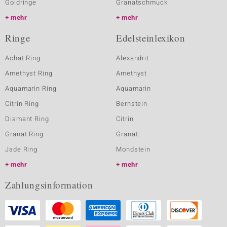
Goldringe
Granatschmuck
mehr
mehr
Ringe
Edelsteinlexikon
Achat Ring
Alexandrit
Amethyst Ring
Amethyst
Aquamarin Ring
Aquamarin
Citrin Ring
Bernstein
Diamant Ring
Citrin
Granat Ring
Granat
Jade Ring
Mondstein
mehr
mehr
Zahlungsinformation