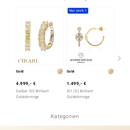
Nur noch 1
-13%
Gold
Gold
Gold
4.999,- €
1.499,- €
1.499
Gelber SI2 Brillant-
SI1 (G) Brillant-
SI2 Fan
Goldohrringe
Goldohrringe
Goldoh
Kategorien