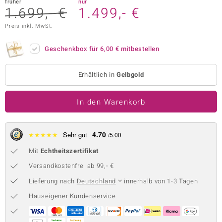
früher
nur
1.699,- €
1.499,- €
 JUWELO
Preis inkl. MwSt.
remonti
Geschenkbox für
6,00 €
mitbestellen
uca
no Collection
Erhältlich in
Gelbgold
ENTS BY DE MELO
In den Warenkorb
va
4.70
★
★
★
★
★
Sehr gut
otenier
/5.00
Mit
Echtheitszertifikat
 1894 Collection
Versandkostenfrei ab 99,- €
Lieferung nach
Deutschland
innerhalb von 1-3 Tagen
ana
Hauseigener Kundenservice