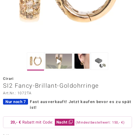
ors Edition
ana
Prince Designs
o
Chic
Cirari
insell
SI2 Fancy-Brillant-Goldohrringe
Art.Nr.: 1072TA
n Vogue
Nur noch 7
Fast ausverkauft!
Jetzt kaufen bevor es zu spät
 Show
ist!
o Paraíso
20,- €
Rabatt mit Code:
Nacht
(Mindestbestellwert: 150,- €)
Classics