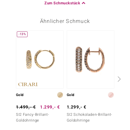
Zum Schmuckstück
Ähnlicher Schmuck
-13%
Gold
Gold
Gold
1.499,- €
1.299,- €
1.299,- €
2.499
SI2 Fancy-Brillant-
SI2 Schokoladen-Brillant-
SI2 (H)
Goldohrringe
Goldohrringe
Goldoh