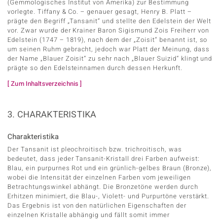
(Gemmologisches Institut von Amerika) zur Bestimmung
vorlegte. Tiffany & Co. – genauer gesagt, Henry B. Platt –
prägte den Begriff „Tansanit“ und stellte den Edelstein der Welt
vor. Zwar wurde der Krainer Baron Sigismund Zois Freiherr von
ssics
Edelstein (1747 – 1819), nach dem der „Zoisit“ benannt ist, so
um seinen Ruhm gebracht, jedoch war Platt der Meinung, dass
le
der Name „Blauer Zoisit“ zu sehr nach „Blauer Suizid“ klingt und
prägte so den Edelsteinnamen durch dessen Herkunft.
[ Zum Inhaltsverzeichnis ]
3. CHARAKTERISTIKA
Charakteristika
Der Tansanit ist pleochroitisch bzw. trichroitisch, was
bedeutet, dass jeder Tansanit-Kristall drei Farben aufweist:
Blau, ein purpurnes Rot und ein grünlich-gelbes Braun (Bronze),
wobei die Intensität der einzelnen Farben vom jeweiligen
Betrachtungswinkel abhängt. Die Bronzetöne werden durch
Erhitzen minimiert, die Blau-, Violett- und Purpurtöne verstärkt.
Das Ergebnis ist von den natürlichen Eigenschaften der
einzelnen Kristalle abhängig und fällt somit immer