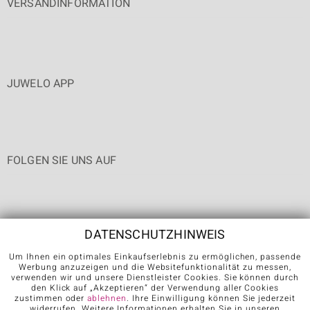
VERSANDINFORMATION
JUWELO APP
FOLGEN SIE UNS AUF
DATENSCHUTZHINWEIS
Um Ihnen ein optimales Einkaufserlebnis zu ermöglichen, passende
Werbung anzuzeigen und die Websitefunktionalität zu messen,
Karriere
AGB
Datenschutz
Cookies
Impressum
Kontakt
verwenden wir und unsere Dienstleister Cookies. Sie können durch
den Klick auf „Akzeptieren“ der Verwendung aller Cookies
Vertrag widerrufen
zustimmen oder
ablehnen
. Ihre Einwilligung können Sie jederzeit
widerrufen. Weitere Informationen erhalten Sie in unseren