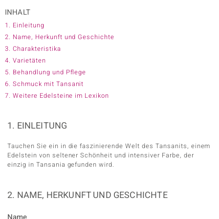
ition
INHALT
1. Einleitung
2. Name, Herkunft und Geschichte
3. Charakteristika
4. Varietäten
e Designs
5. Behandlung und Pflege
6. Schmuck mit Tansanit
7. Weitere Edelsteine im Lexikon
1. EINLEITUNG
Tauchen Sie ein in die faszinierende Welt des Tansanits, einem
ue
Edelstein von seltener Schönheit und intensiver Farbe, der
einzig in Tansania gefunden wird.
aíso
2. NAME, HERKUNFT UND GESCHICHTE
ics
Name