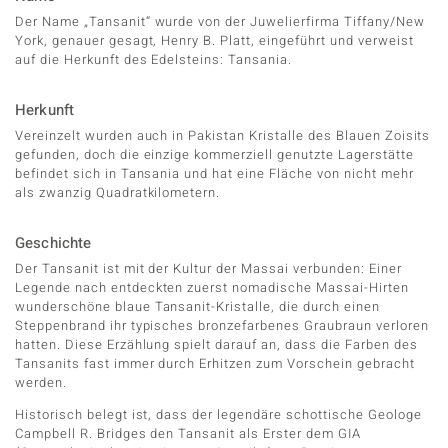
Der Name „Tansanit“ wurde von der Juwelierfirma Tiffany/New
LO
York, genauer gesagt, Henry B. Platt, eingeführt und verweist
auf die Herkunft des Edelsteins: Tansania.
ti
Herkunft
Vereinzelt wurden auch in Pakistan Kristalle des Blauen Zoisits
lection
gefunden, doch die einzige kommerziell genutzte Lagerstätte
befindet sich in Tansania und hat eine Fläche von nicht mehr
BY DE MELO
als zwanzig Quadratkilometern.
Geschichte
Der Tansanit ist mit der Kultur der Massai verbunden: Einer
r
Legende nach entdeckten zuerst nomadische Massai-Hirten
wunderschöne blaue Tansanit-Kristalle, die durch einen
Collection
Steppenbrand ihr typisches bronzefarbenes Graubraun verloren
hatten. Diese Erzählung spielt darauf an, dass die Farben des
Tansanits fast immer durch Erhitzen zum Vorschein gebracht
werden.
Historisch belegt ist, dass der legendäre schottische Geologe
Campbell R. Bridges den Tansanit als Erster dem GIA