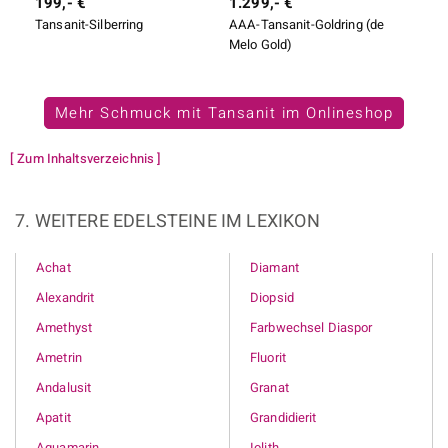
199,- €
1.299,- €
1.9
Tansanit-Silberring
AAA-Tansanit-Goldring (de
AAA
Melo Gold)
Mehr Schmuck mit Tansanit im Onlineshop
[ Zum Inhaltsverzeichnis ]
7. WEITERE EDELSTEINE IM LEXIKON
Achat
Diamant
Alexandrit
Diopsid
Amethyst
Farbwechsel Diaspor
Ametrin
Fluorit
Andalusit
Granat
Apatit
Grandidierit
Aquamarin
Iolith