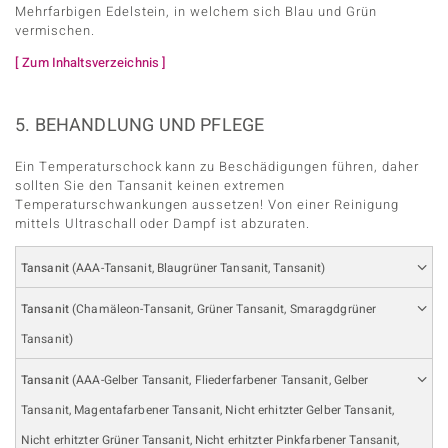
Mehrfarbigen Edelstein, in welchem sich Blau und Grün
vermischen.
[ Zum Inhaltsverzeichnis ]
5. BEHANDLUNG UND PFLEGE
Ein Temperaturschock kann zu Beschädigungen führen, daher
sollten Sie den Tansanit keinen extremen
Temperaturschwankungen aussetzen! Von einer Reinigung
mittels Ultraschall oder Dampf ist abzuraten.
Tansanit
(AAA-Tansanit, Blaugrüner Tansanit, Tansanit)
Behandlung
Tansanit
(Chamäleon-Tansanit, Grüner Tansanit, Smaragdgrüner
Erhitzen
Tansanit)
Behandlung
Erklärung
Tansanit
(AAA-Gelber Tansanit, Fliederfarbener Tansanit, Gelber
keine oder Erhitzen
Angewandt zur Verbesserung oder zum Hervorrufen der
Tansanit, Magentafarbener Tansanit, Nicht erhitzter Gelber Tansanit,
gewünschten Farbe
Nicht erhitzter Grüner Tansanit, Nicht erhitzter Pinkfarbener Tansanit,
Erklärung