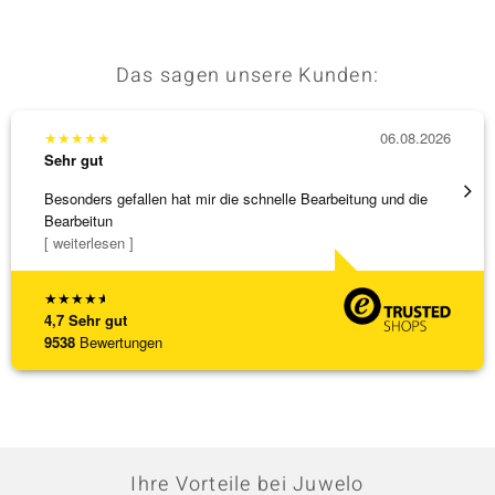
Das sagen unsere Kunden:
★
★
★
★
★
06.08.2026
★
★
★
Sehr gut
Sehr g
Besonders gefallen hat mir die schnelle Bearbeitung und die
Top Qu
Bearbeitun
[ weiterlesen ]
★
★
★
★
★
4,7
Sehr gut
9538
Bewertungen
Ihre Vorteile bei Juwelo