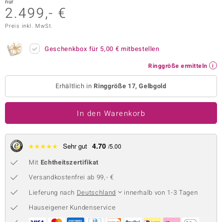
nur
2.499,- €
 JUWELO
Preis inkl. MwSt.
remonti
Geschenkbox für
5,00 €
mitbestellen
uca
Ringgröße ermitteln
no Collection
Erhältlich in
Ringgröße 17, Gelbgold
ENTS BY DE MELO
In den Warenkorb
va
otenier
4.70
★
★
★
★
★
Sehr gut
/5.00
 1894 Collection
Mit
Echtheitszertifikat
Versandkostenfrei ab 99,- €
Lieferung nach
Deutschland
innerhalb von 1-3 Tagen
ana
Hauseigener Kundenservice