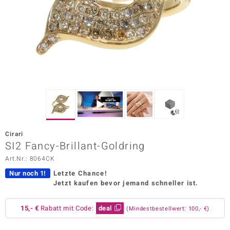
ors Edition
ana
Prince Designs
o
Chic
Cirari
insell
SI2 Fancy-Brillant-Goldring
Art.Nr.: 8064CK
n Vogue
Nur noch 1!
Letzte Chance!
 Show
Jetzt kaufen bevor jemand schneller ist.
o Paraíso
15,- €
Rabatt mit Code:
deal
(Mindestbestellwert: 100,- €)
Classics