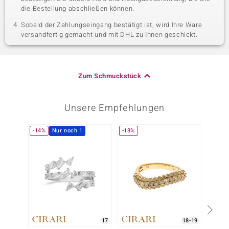
die Bestellung abschließen können.
Sobald der Zahlungseingang bestätigt ist, wird Ihre Ware
versandfertig gemacht und mit DHL zu Ihnen geschickt.
Zum Schmuckstück
Unsere Empfehlungen
-14%
Nur noch 1
-13%
Nur n
17
18-19