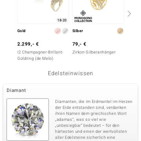
18-20
Gold
Silber
Gold
2.299,- €
79,- €
1.999
I2 Champagner-Brillant-
Zirkon-Silberanhänger
SI2 Fan
Goldring (de Melo)
Goldri
Edelsteinwissen
Diamant
Diamanten, die im Erdmantel im Herzen
der Erde entstanden sind, verdanken
ihren Namen dem griechischen Wort
„adamas“, was so viel wie
„unbesiegbar“ bedeutet – für den
härtesten und einen der wertvollsten
aller Edelsteine sicherlich eine