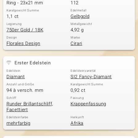
Ring - 23x21 mm
112
Karatgewicht Summe
Edelmetall
1,1 ct
Gelbgold
Legierung
Metallgewicht
750er Gold / 18K
4,92 g
Design
Marke
Florales Design
Cirari
Erster Edelstein
Edelstein
Edelsteinvarietät
Diamant
SI2 Fancy-Diamant
Anzahl und Größe
Karatgewicht Summe
94 à versch. mm
0,92 ct
Schliff
Fassung
Runder Brillantschliff,
Krappenfassung
Facettiert
Edelsteinfarbe
Herkunft
mehrfarbig
Afrika