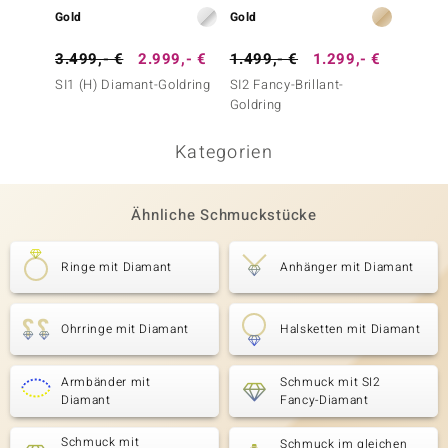
Gold
Gold
Gold
3.499,- €
2.999,- €
1.499,- €
1.299,- €
4.999
SI1 (H) Diamant-Goldring
SI2 Fancy-Brillant-
SI2 Fan
Goldring
Goldri
Kategorien
Ähnliche Schmuckstücke
Ringe mit Diamant
Anhänger mit Diamant
Ohrringe mit Diamant
Halsketten mit Diamant
Armbänder mit
Schmuck mit SI2
Diamant
Fancy-Diamant
Schmuck mit
Schmuck im gleichen