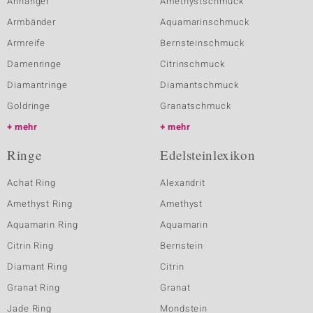
Anhänger
Amethystschmuck
Armbänder
Aquamarinschmuck
Armreife
Bernsteinschmuck
Damenringe
Citrinschmuck
Diamantringe
Diamantschmuck
Goldringe
Granatschmuck
mehr
mehr
Ringe
Edelsteinlexikon
Achat Ring
Alexandrit
Amethyst Ring
Amethyst
Aquamarin Ring
Aquamarin
Citrin Ring
Bernstein
Diamant Ring
Citrin
Granat Ring
Granat
Jade Ring
Mondstein