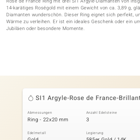
Rose de France Ring mit drei SI1 Argyle-Diamanten von insg
14-karätiges Roségold mit einem Gewicht von ca. 3,89 g, glän
Diamanten wunderschön. Dieser Ring eignet sich perfekt,
Wärme zu verleihen. Er ist ein ideales Geschenk oder ein 
Jubiläen oder besondere Momente.
SI1 Argyle-Rose de France-Brillan
Abmessungen
Anzahl Edelsteine
Ring - 22x20 mm
3
Edelmetall
Legierung
Gold
585er Gold / 14K