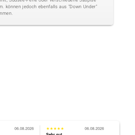
hnit, Südsee-Perle oder verschiedene Jaspise
.m. können jedoch ebenfalls aus "Down Under"
mmen.
06.08.2026
★
★
★
★
★
06.08.2026
Sehr gut