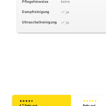
Pflegehinweise
keine
Dampfreinigung
ja
Ultraschallreinigung
ja
★
★
★
★
★
★
★
★
★
★
4,7
Sehr gut
Sehr gut