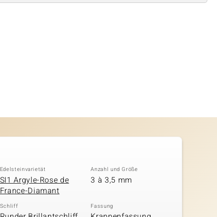
Edelsteinvarietät
Anzahl und Größe
SI1 Argyle-Rose de
3 à 3,5 mm
France-Diamant
Schliff
Fassung
Runder Brillantschliff,
Krappenfassung