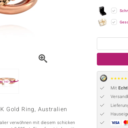
Onyx
Peridot
ns
♦ Silberhalsketten
TPC
Rhodolith
Spektro
Sch
k
♦ Silberohrringe
Trends & Classics
Türkis
Turmal
♦ Silberanhänger
Vitale Minerale
Ges
n
Platinschmuck
Blau
Grün
★
★
★
★
★
360°
Mit
Echt
Versandk
Lieferu
K Gold Ring, Australien
Hauseig
ralier verwöhnen mit diesem schicken