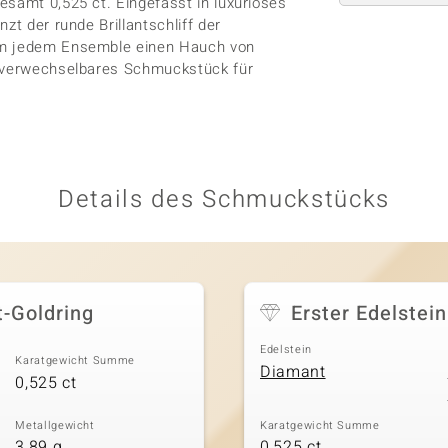
esamt 0,525 ct. Eingefasst in luxuriöses
zt der runde Brillantschliff der
 um jedem Ensemble einen Hauch von
unverwechselbares Schmuckstück für
Details des Schmuckstücks
t-Goldring
Erster Edelstein
Edelstein
Karatgewicht Summe
Diamant
0,525 ct
Metallgewicht
Karatgewicht Summe
3,89 g
0,525 ct