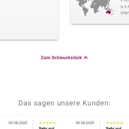
Pre
u.v
sta
Zum Schmuckstück
Das sagen unsere Kunden:
06.08.2026
★
★
★
★
★
06.08.2026
★
★
★
★
★
Sehr gut
Sehr gut