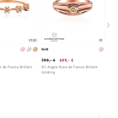
17-21
17
Gold
Gold
799,- €
699,- €
799,-
e de France-Brillant-
SI1 Argyle-Rose de France-Brillant-
SI1 Ar
Goldring
Goldri