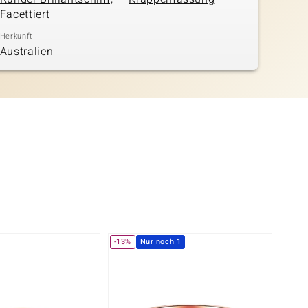
Facettiert
Herkunft
Australien
-13%
Nur noch 1
Nur n