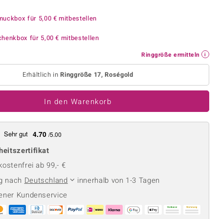
Perle
Ringgröße ermitteln
lith
Spinell
muckbox für
5,00 €
mitbestellen
in
Zirkon
chenkbox für
5,00 €
mitbestellen
Ringgröße ermitteln
Gelb
Erhältlich in
Ringgröße 17, Roségold
In den Warenkorb
Sehr gut
4.70
/5.00
heitszertifikat
ostenfrei ab 99,- €
ng nach
Deutschland
innerhalb von 1-3 Tagen
ener Kundenservice