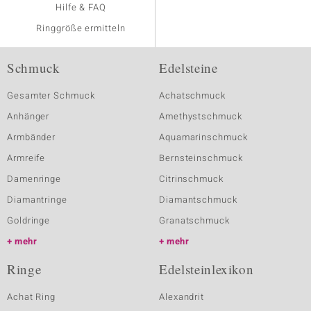
Hilfe & FAQ
Ringgröße ermitteln
Schmuck
Edelsteine
Gesamter Schmuck
Achatschmuck
Anhänger
Amethystschmuck
Armbänder
Aquamarinschmuck
Armreife
Bernsteinschmuck
Damenringe
Citrinschmuck
Diamantringe
Diamantschmuck
Goldringe
Granatschmuck
mehr
mehr
Ringe
Edelsteinlexikon
Achat Ring
Alexandrit