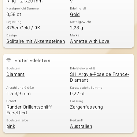
Ring - 21x20 mm
9
Karatgewicht Summe
Edelmetall
0,58 ct
Gold
& Classics
Legierung
Metallgewicht
375er Gold / 9K
2,23 g
Minerale
Design
Marke
Solitaire mit Akzentsteinen
Annette with Love
Erster Edelstein
Edelstein
Edelsteinvarietät
Diamant
SI1 Argyle-Rose de France-
Diamant
Anzahl und Größe
Karatgewicht Summe
1 à 3,9 mm
0,22 ct
Schliff
Fassung
Runder Brillantschliff,
Zargenfassung
Facettiert
Edelsteinfarbe
Herkunft
pink
Australien