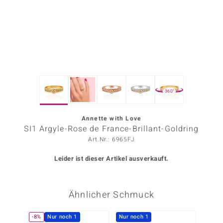
ors Edition
ana
Prince Designs
360°
o
Chic
Annette with Love
SI1 Argyle-Rose de France-Brillant-Goldring
insell
Art.Nr.: 6965FJ
n Vogue
Leider ist dieser Artikel ausverkauft.
 Show
Ähnlicher Schmuck
o Paraíso
Classics
-8%
Nur noch 1
Nur noch 1
-11%