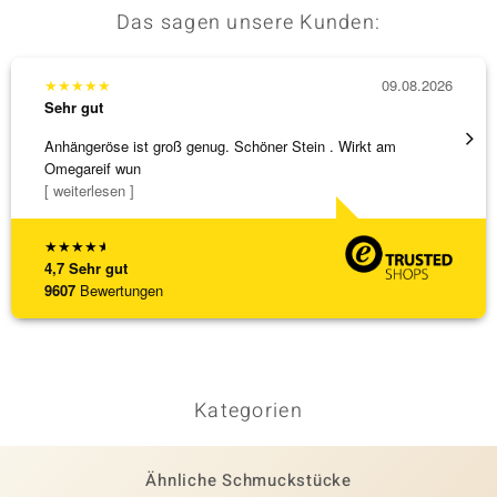
Das sagen unsere Kunden:
★
★
★
★
★
09.08.2026
★
★
★
Sehr gut
Sehr g
Anhängeröse ist groß genug. Schöner Stein . Wirkt am
Sehr 
Omegareif wun
[ weiterlesen ]
★
★
★
★
★
4,7
Sehr gut
9607
Bewertungen
Kategorien
Ähnliche Schmuckstücke