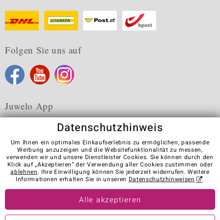
Folgen Sie uns auf
Juwelo App
Datenschutzhinweis
Um Ihnen ein optimales Einkaufserlebnis zu ermöglichen, passende
Werbung anzuzeigen und die Websitefunktionalität zu messen,
verwenden wir und unsere Dienstleister Cookies. Sie können durch den
Karriere
AGB
Datenschutz
Cookies
Impressum
Klick auf „Akzeptieren“ der Verwendung aller Cookies zustimmen oder
Kontakt
Vertrag widerrufen
ablehnen
. Ihre Einwilligung können Sie jederzeit widerrufen. Weitere
Informationen erhalten Sie in unseren
Datenschutzhinweisen
.
Visit our stores in other countries:
Alle akzeptieren