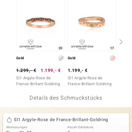
 JUWELO
remonti
uca
no Collection
20
17
ENTS BY DE MELO
Gold
Gold
Gold
va
1.299,- €
1.199,- €
1.199,- €
1.299
SI1 Argyle-Rose de
SI1 Argyle-Rose de
SI1 Ar
otenier
France-Brillant-Goldring
France-Brillant-Goldring
France-
 1894 Collection
Details des Schmuckstücks
ana
SI1 Argyle-Rose de France-Brillant-Goldring
Abmessungen
Anzahl Edelsteine