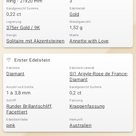
Ring - 21x20 mm
3
Karatgewicht Summe
Edelmetall
0,22 ct
Gold
& Classics
Legierung
Metallgewicht
375er Gold / 9K
1,52 g
Minerale
Design
Marke
Solitaire mit Akzentsteinen
Annette with Love
Erster Edelstein
Edelstein
Edelsteinvarietät
Diamant
SI1 Argyle-Rose de France-
Diamant
Anzahl und Größe
Karatgewicht Summe
1 à 3,8 mm
0,2 ct
Schliff
Fassung
Runder Brillantschliff,
Krappenfassung
Facettiert
Edelsteinfarbe
Herkunft
pink
Australien