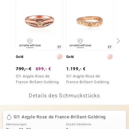
 JUWELO
remonti
uca
no Collection
17
17
ENTS BY DE MELO
Gold
Gold
Gold
va
799,- €
699,- €
1.199,- €
499,-
SI1 Argyle-Rose de
SI1 Argyle-Rose de
SI1 Ar
otenier
France-Brillant-Goldring
France-Brillant-Goldring
France-
 1894 Collection
Details des Schmuckstücks
ana
SI1 Argyle-Rose de France-Brillant-Goldring
Abmessungen
Anzahl Edelsteine