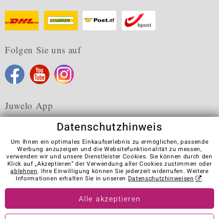
Folgen Sie uns auf
Juwelo App
Datenschutzhinweis
Um Ihnen ein optimales Einkaufserlebnis zu ermöglichen, passende
Werbung anzuzeigen und die Websitefunktionalität zu messen,
verwenden wir und unsere Dienstleister Cookies. Sie können durch den
Karriere
AGB
Datenschutz
Cookies
Impressum
Klick auf „Akzeptieren“ der Verwendung aller Cookies zustimmen oder
Kontakt
Vertrag widerrufen
ablehnen
. Ihre Einwilligung können Sie jederzeit widerrufen. Weitere
Informationen erhalten Sie in unseren
Datenschutzhinweisen
.
Visit our stores in other countries:
Alle akzeptieren