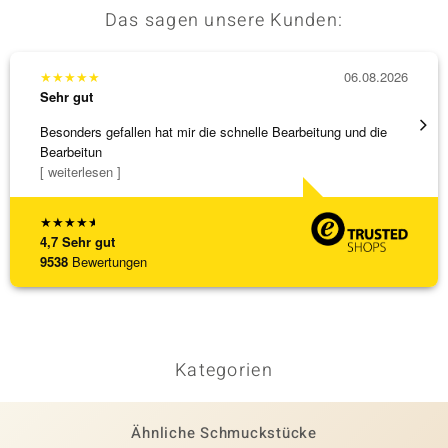
Das sagen unsere Kunden:
★
★
★
★
★
06.08.2026
★
★
★
Sehr gut
Sehr g
Besonders gefallen hat mir die schnelle Bearbeitung und die
Schnel
Bearbeitun
[ weiterlesen ]
★
★
★
★
★
4,7
Sehr gut
9538
Bewertungen
Kategorien
Ähnliche Schmuckstücke