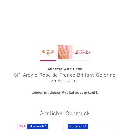
ors Edition
ana
Prince Designs
360°
o
Chic
Annette with Love
SI1 Argyle-Rose de France-Brillant-Goldring
insell
Art.Nr.: 1863UJ
n Vogue
Leider ist dieser Artikel ausverkauft.
 Show
Ähnlicher Schmuck
o Paraíso
Classics
-13%
Nur noch 1
Nur noch 1