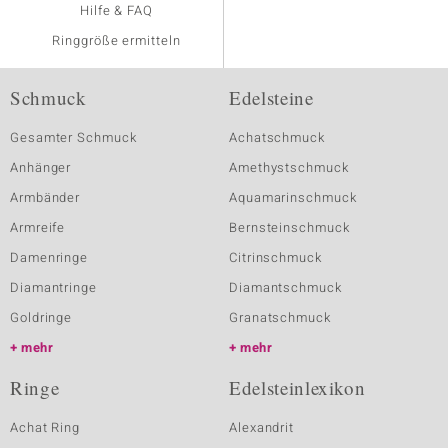
Hilfe & FAQ
Ringgröße ermitteln
Schmuck
Edelsteine
Gesamter Schmuck
Achatschmuck
Anhänger
Amethystschmuck
Armbänder
Aquamarinschmuck
Armreife
Bernsteinschmuck
Damenringe
Citrinschmuck
Diamantringe
Diamantschmuck
Goldringe
Granatschmuck
mehr
mehr
Ringe
Edelsteinlexikon
Achat Ring
Alexandrit