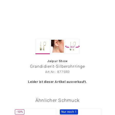
ors Edition
ana
Prince Designs
360°
o
Chic
Jaipur Show
Grandidierit-Silberohrringe
insell
Art.Nr.: 8775RD
n Vogue
Leider ist dieser Artikel ausverkauft.
 Show
Ähnlicher Schmuck
o Paraíso
Classics
-13%
Nur noch 1
Nur n