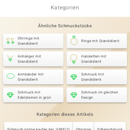
Kategorien
Ähnliche Schmuckstücke
Ohrringe mit
Ringe mit Grandidierit
Grandidierit
Anhänger mit
Halsketten mit
Grandidierit
Grandidierit
Armbänder mit
Schmuck mit
Grandidierit
Grandidierit
Schmuck mit
Schmuck im gleichen
Edelsteinen in grün
Design
Kategorien dieses Artikels
Schmuck online kaufen bei JUWELO
Ohrringe
Silberschmuck