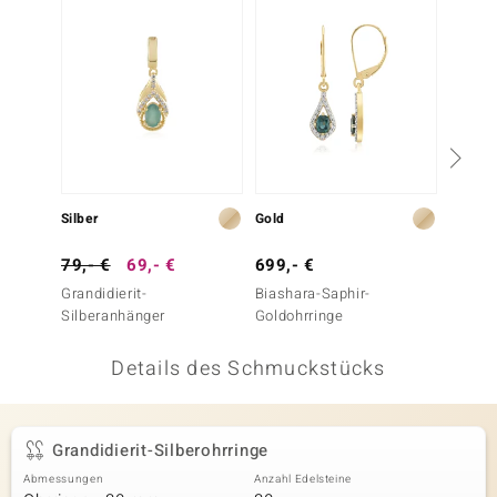
 JUWELO
remonti
uca
no Collection
ENTS BY DE MELO
Silber
Gold
Gold
va
79,- €
69,- €
699,- €
699,-
Grandidierit-
Biashara-Saphir-
Ratanak
otenier
Silberanhänger
Goldohrringe
Goldoh
 1894 Collection
Details des Schmuckstücks
ana
Grandidierit-Silberohrringe
Abmessungen
Anzahl Edelsteine