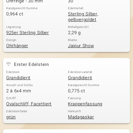
Ohrringe - 30 mm
30
Karatgewicht Summe
Edelmetall
0,964 ct
Sterling Silber,
gelbvergoldet
& Classics
Legierung
Metallgewicht
925er Sterling Silber
2,29 g
Minerale
Design
Marke
Ohrhänger
Jaipur Show
Erster Edelstein
Edelstein
Edelsteinvarietät
Grandidierit
Grandidierit
Anzahl und Größe
Karatgewicht Summe
2 à 6x4 mm
0,775 ct
Schliff
Fassung
Ovalschliff, Facettiert
Krappenfassung
Edelsteinfarbe
Herkunft
grün
Madagaskar