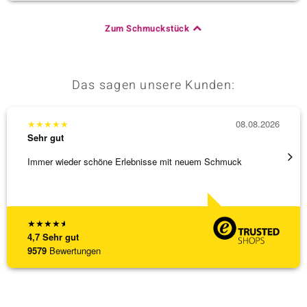
Zum Schmuckstück
Das sagen unsere Kunden:
★
★
★
★
★
08.08.2026
★
★
★
Sehr gut
Sehr g
Immer wieder schöne Erlebnisse mit neuem Schmuck
Schöne
★
★
★
★
★
4,7
Sehr gut
9579
Bewertungen