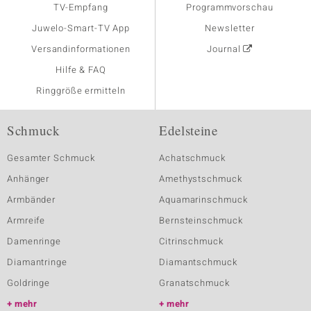
TV-Empfang
Programmvorschau
Juwelo-Smart-TV App
Newsletter
Versandinformationen
Journal
Hilfe & FAQ
Ringgröße ermitteln
Schmuck
Edelsteine
Gesamter Schmuck
Achatschmuck
Anhänger
Amethystschmuck
Armbänder
Aquamarinschmuck
Armreife
Bernsteinschmuck
Damenringe
Citrinschmuck
Diamantringe
Diamantschmuck
Goldringe
Granatschmuck
mehr
mehr