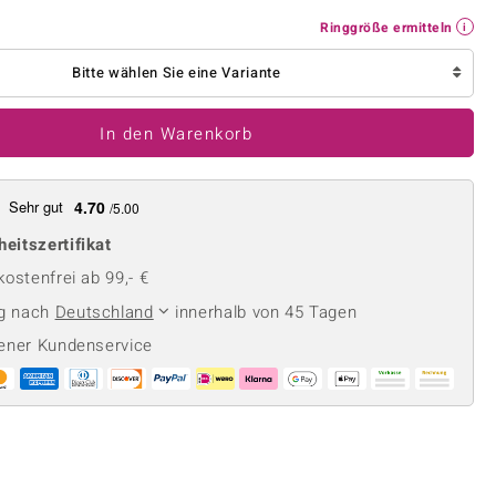
Perle
Ringgröße ermitteln
Ringgröße ermitteln
lith
Spinell
in
Zirkon
Bitte wählen Sie eine Variante
In den Warenkorb
Gelb
Sehr gut
4.70
/5.00
heitszertifikat
ostenfrei ab 99,- €
ng nach
Deutschland
innerhalb von 45 Tagen
ener Kundenservice