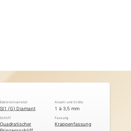
Edelsteinvarietät
Anzahl und Größe
SI1 (G) Diamant
1 à 3,5 mm
Schliff
Fassung
Quadratischer
Krappenfassung
Prinzessschliff,