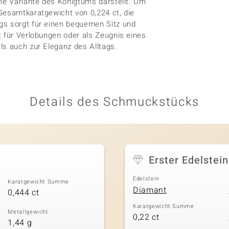
rne Variante des Königtums darstellt. Um
Gesamtkaratgewicht von 0,224 ct, die
gs sorgt für einen bequemen Sitz und
t für Verlobungen oder als Zeugnis eines
ls auch zur Eleganz des Alltags.
Details des Schmuckstücks
Erster Edelstein
Edelstein
Karatgewicht Summe
Diamant
0,444 ct
Karatgewicht Summe
Metallgewicht
0,22 ct
1,44 g