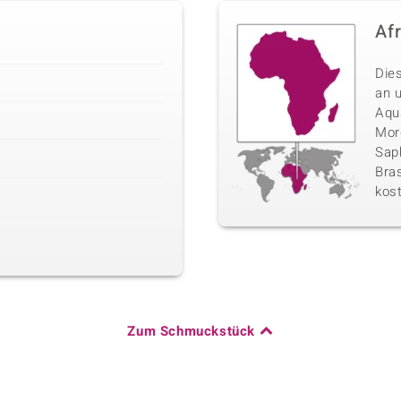
Af
Die
an 
Aqu
Morg
Sap
Bras
kos
Zum Schmuckstück