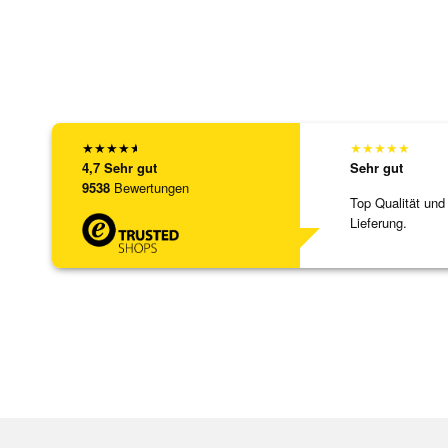
★
★
★
★
★
★
★
★
★
★
4,7
Sehr gut
Sehr gut
9538
Bewertungen
Top Qualität und
Lieferung.