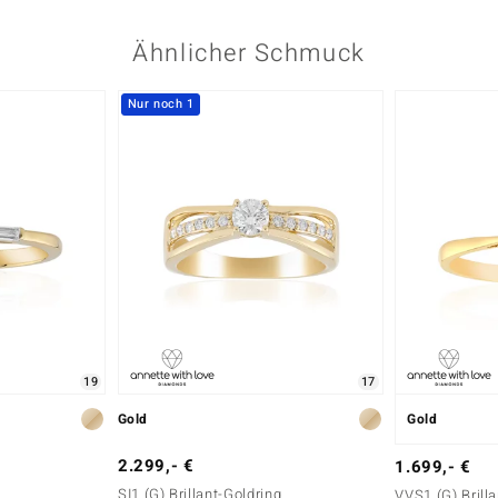
Ähnlicher Schmuck
Nur noch 1
19
17
Gold
Gold
2.299,- €
1.699,- €
SI1 (G) Brillant-Goldring
VVS1 (G) Brill