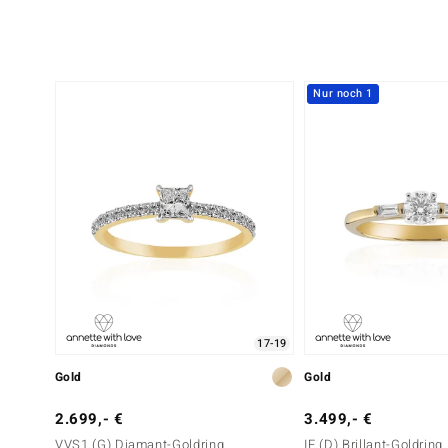
Nur noch 1
17-19
Gold
Gold
2.699,- €
3.499,- €
VVS1 (G) Diamant-Goldring
IF (D) Brillant-Goldring