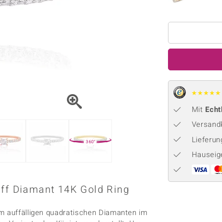
Onyx
Peridot
ns
♦ Silberhalsketten
TPC
Rhodolith
Spektro
k
♦ Silberohrringe
Trends & Classics
Türkis
Turmal
♦ Silberanhänger
Vitale Minerale
n
Platinschmuck
Blau
Grün
★
★
★
★
★
Mit
Echt
Versandk
Lieferu
360°
Hauseig
iff Diamant 14K Gold Ring
em auffälligen quadratischen Diamanten im