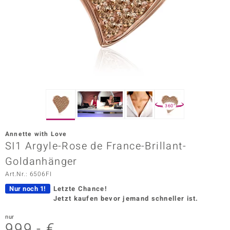
ors Edition
ana
Prince Designs
o
360°
Chic
Annette with Love
insell
SI1 Argyle-Rose de France-Brillant-
Goldanhänger
n Vogue
Art.Nr.: 6506FI
 Show
Nur noch 1!
Letzte Chance!
Jetzt kaufen bevor jemand schneller ist.
o Paraíso
nur
Classics
999,- €