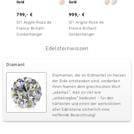
Gold
Gold
Gold
799,- €
999,- €
799,-
SI1 Argyle-Rose de
SI1 Argyle-Rose de
SI1 Ar
France-Brillant-
France-Brillant-
France-
Goldanhänger
Goldanhänger
Goldan
Edelsteinwissen
Diamant
Diamanten, die im Erdmantel im Herzen
der Erde entstanden sind, verdanken
ihren Namen dem griechischen Wort
„adamas“, was so viel wie
„unbesiegbar“ bedeutet – für den
härtesten und einen der wertvollsten
aller Edelsteine sicherlich eine
treffende Bezeichnung!