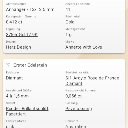
Abmessungen
Anzahl Edelsteine
Anhänger - 13x12.5 mm
41
Karatgewicht Summe
Edelmetall
0,412 ct
Gold
Legierung
Metallgewicht
375er Gold / 9K
1 g
Design
Marke
Herz Design
Annette with Love
Erster Edelstein
Edelstein
Edelsteinvarietät
Diamant
SI1 Argyle-Rose de France-
Diamant
Anzahl und Größe
Karatgewicht Summe
4 à 1,5 mm
0,056 ct
Schliff
Fassung
Runder Brillantschliff,
Pavéfassung
Facettiert
Edelsteinfarbe
Herkunft
pink
Australien