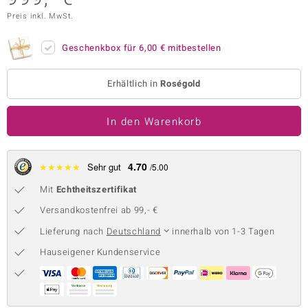
Preis inkl. MwSt.
 JUWELO
remonti
Geschenkbox für
6,00 €
mitbestellen
uca
Erhältlich in
Roségold
no Collection
In den Warenkorb
ENTS BY DE MELO
va
4.70
★
★
★
★
★
Sehr gut
/5.00
otenier
Mit
Echtheitszertifikat
Versandkostenfrei ab 99,- €
 1894 Collection
Lieferung nach
Deutschland
innerhalb von 1-3 Tagen
Hauseigener Kundenservice
ana