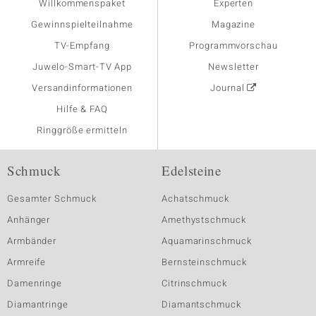
Willkommenspaket
Experten
Gewinnspielteilnahme
Magazine
TV-Empfang
Programmvorschau
Juwelo-Smart-TV App
Newsletter
Versandinformationen
Journal
Hilfe & FAQ
Ringgröße ermitteln
Schmuck
Edelsteine
Gesamter Schmuck
Achatschmuck
Anhänger
Amethystschmuck
Armbänder
Aquamarinschmuck
Armreife
Bernsteinschmuck
Damenringe
Citrinschmuck
Diamantringe
Diamantschmuck