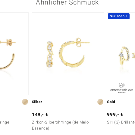
Ähnlicher Schmuck
Nur noch 1
Silber
Gold
149,- €
999,- €
rringe
Zirkon-Silberohrringe (de Melo
SI1 (G) Brillan
Essence)