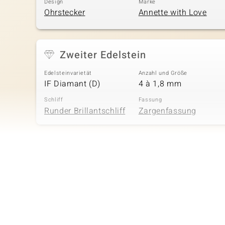
Design
Marke
Ohrstecker
Annette with Love
Zweiter Edelstein
Edelsteinvarietät
Anzahl und Größe
IF Diamant (D)
4 à 1,8 mm
Schliff
Fassung
Runder Brillantschliff
Zargenfassung
Vierter Edelstein
Edelsteinvarietät
Anzahl und Größe
IF Diamant (D)
18 à 1,3 mm
Schliff
Fassung
Runder Brillantschliff
Zargenfassung