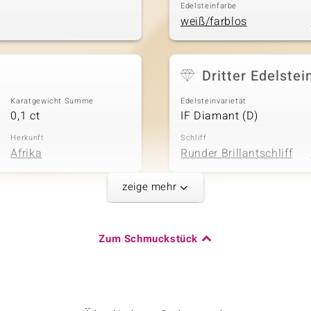
Edelsteinfarbe
weiß/farblos
Dritter Edelstei
Karatgewicht Summe
Edelsteinvarietät
0,1 ct
IF Diamant (D)
Herkunft
Schliff
Afrika
Runder Brillantschliff
zeige mehr
Karatgewicht Summe
Zum Schmuckstück
0,18 ct
Herkunft
Afrika