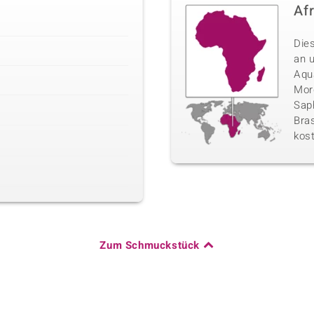
Af
Die
an 
Aqu
Morg
Sap
Bras
kos
Zum Schmuckstück