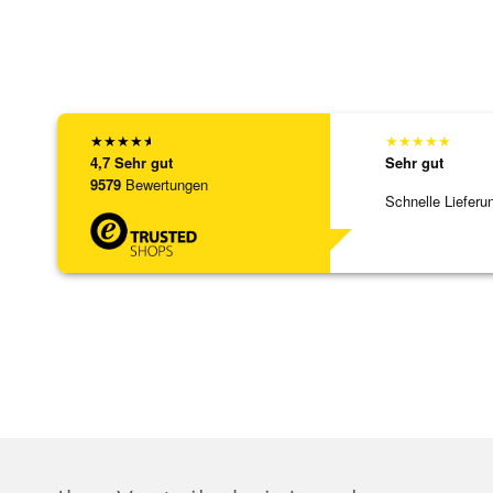
★
★
★
★
★
★
★
★
★
★
4,7
Sehr gut
Sehr gut
9579
Bewertungen
Schnelle Lieferu