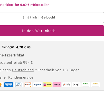
Perle
Ringgröße ermitteln
chenkbox für
6,00 €
mitbestellen
lith
Spinell
in
Zirkon
Erhältlich in
Gelbgold
In den Warenkorb
Gelb
Sehr gut
4.70
/5.00
heitszertifikat
ostenfrei ab 99,- €
ng nach
Deutschland
innerhalb von 1-3 Tagen
ener Kundenservice