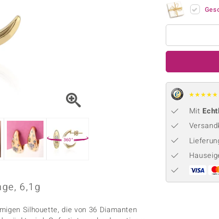
Onyx
Peridot
ns
♦ Silberhalsketten
TPC
Ges
Rhodolith
Spektro
k
♦ Silberohrringe
Trends & Classics
Türkis
Turmal
♦ Silberanhänger
Vitale Minerale
n
Platinschmuck
Blau
Grün
★
★
★
★
★
Mit
Echt
Versandk
Lieferu
360°
Hauseig
nge, 6,1g
migen Silhouette, die von 36 Diamanten