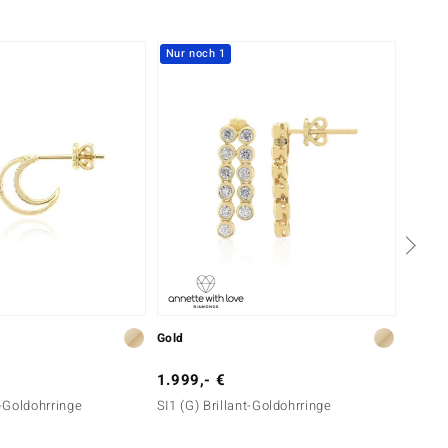
Nur noch 1
Gold
Gold
1.999,- €
999,-
t-Goldohrringe
SI1 (G) Brillant-Goldohrringe
SI1 (G