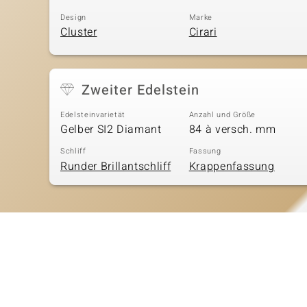
Design
Marke
Cluster
Cirari
Zweiter Edelstein
Edelsteinvarietät
Anzahl und Größe
Gelber SI2 Diamant
84 à versch. mm
Schliff
Fassung
Runder Brillantschliff
Krappenfassung