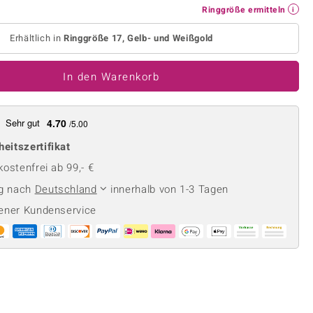
Perle
Ringgröße ermitteln
Ringgröße ermitteln
lith
Spinell
Erhältlich in
Ringgröße 17, Gelb- und Weißgold
in
Zirkon
In den Warenkorb
Gelb
Sehr gut
4.70
/5.00
heitszertifikat
ostenfrei ab 99,- €
ng nach
Deutschland
innerhalb von 1-3 Tagen
ener Kundenservice