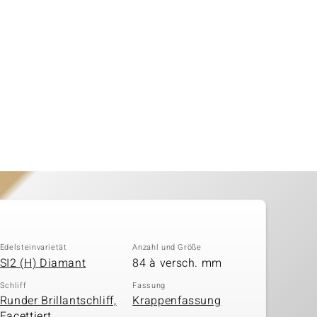
Edelsteinvarietät
Anzahl und Größe
SI2 (H) Diamant
84 à versch. mm
Schliff
Fassung
Runder Brillantschliff,
Krappenfassung
Facettiert