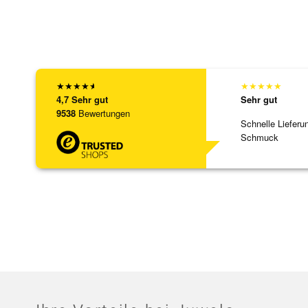
★
★
★
★
★
★
★
★
★
★
4,7
Sehr gut
Sehr gut
9538
Bewertungen
Schnelle Lieferu
Schmuck