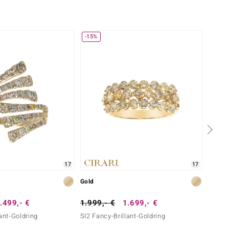
-15%
Nur n
17
17
Gold
Gold
.499,- €
1.999,- €
1.699,- €
1.999
ant-Goldring
SI2 Fancy-Brillant-Goldring
Pinkfa