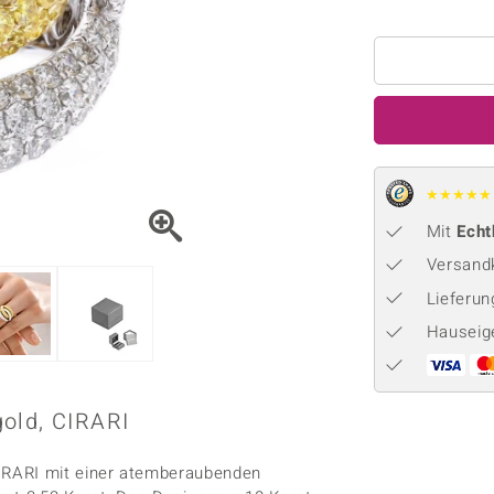
Onyx
Peridot
ns
♦ Silberhalsketten
TPC
Rhodolith
Spektro
k
♦ Silberohrringe
Trends & Classics
Türkis
Turmal
♦ Silberanhänger
Vitale Minerale
n
Platinschmuck
Blau
Grün
★
★
★
★
★
Mit
Echt
Versandk
Lieferu
Hauseig
old, CIRARI
IRARI mit einer atemberaubenden