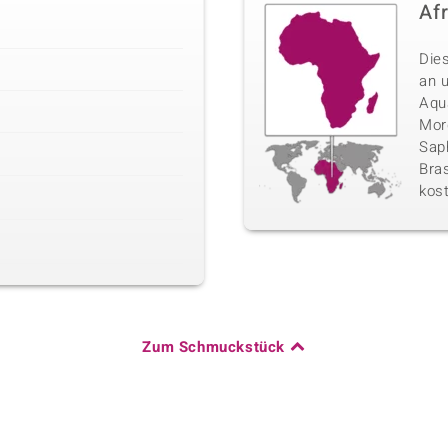
Af
Die
an 
Aqu
Morg
Sap
Bras
kos
Zum Schmuckstück