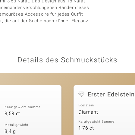
t 3,53 Karat. Das Design aus 18 Karat
e ineinander verschlungenen Bänder dieses
lamouröses Accessoire für jedes Outfit
er, die auf der Suche nach kühner Eleganz
Details des Schmuckstücks
Erster Edelstein
Edelstein
Karatgewicht Summe
Diamant
3,53 ct
Karatgewicht Summe
Metallgewicht
1,76 ct
8,4 g