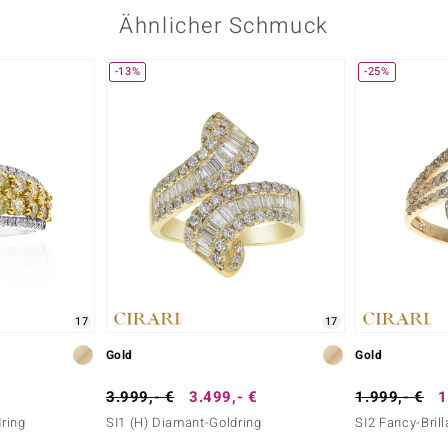
Ähnlicher Schmuck
-13%
-25%
17
17
Gold
Gold
3.999,- €
3.499,- €
1.999,- €
1
dring
SI1 (H) Diamant-Goldring
SI2 Fancy-Brill