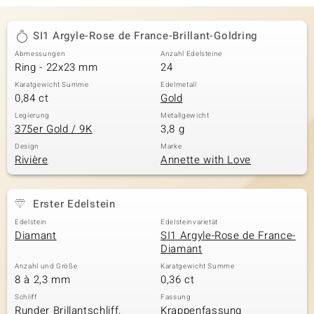
SI1 Argyle-Rose de France-Brillant-Goldring
Abmessungen
Anzahl Edelsteine
Ring - 22x23 mm
24
Karatgewicht Summe
Edelmetall
0,84 ct
Gold
Legierung
Metallgewicht
375er Gold / 9K
3,8 g
Design
Marke
Rivière
Annette with Love
Erster Edelstein
Edelstein
Edelsteinvarietät
Diamant
SI1 Argyle-Rose de France-
Diamant
Anzahl und Größe
Karatgewicht Summe
8 à 2,3 mm
0,36 ct
Schliff
Fassung
Runder Brillantschliff,
Krappenfassung