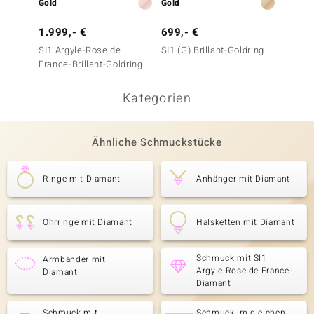
Gold
Gold
Gold
1.999,- €
699,- €
999,-
SI1 Argyle-Rose de
SI1 (G) Brillant-Goldring
SI1 Ar
France-Brillant-Goldring
France-
Kategorien
Ähnliche Schmuckstücke
Ringe mit Diamant
Anhänger mit Diamant
Ohrringe mit Diamant
Halsketten mit Diamant
Schmuck mit SI1
Armbänder mit
Argyle-Rose de France-
Diamant
Diamant
Schmuck mit
Schmuck im gleichen