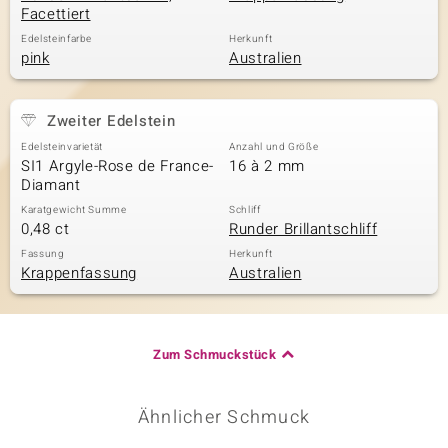
Facettiert
Edelsteinfarbe
Herkunft
pink
Australien
Zweiter Edelstein
Edelsteinvarietät
Anzahl und Größe
SI1 Argyle-Rose de France-
16 à 2 mm
Diamant
Karatgewicht Summe
Schliff
0,48 ct
Runder Brillantschliff
Fassung
Herkunft
Krappenfassung
Australien
Zum Schmuckstück
Ähnlicher Schmuck