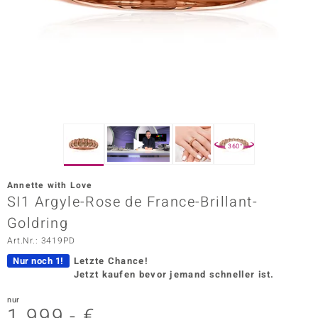
ors Edition
ana
Prince Designs
o
360°
Chic
Annette with Love
insell
SI1 Argyle-Rose de France-Brillant-
Goldring
n Vogue
Art.Nr.: 3419PD
 Show
Nur noch 1!
Letzte Chance!
Jetzt kaufen bevor jemand schneller ist.
o Paraíso
nur
Classics
1.999,- €