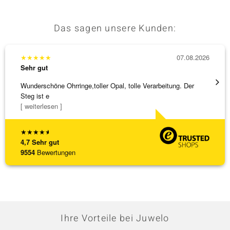
Das sagen unsere Kunden:
★
★
★
★
★
07.08.2026
★
★
★
Sehr gut
Sehr g
Wunderschöne Ohrringe,toller Opal, tolle Verarbeitung. Der
Die Wa
Steg ist e
[ weiterlesen ]
★
★
★
★
★
4,7
Sehr gut
9554
Bewertungen
Ihre Vorteile bei Juwelo