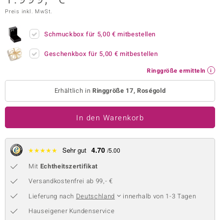
Preis inkl. MwSt.
 JUWELO
remonti
Schmuckbox für
5,00 €
mitbestellen
uca
Geschenkbox für
5,00 €
mitbestellen
Ringgröße ermitteln
no Collection
Erhältlich in
Ringgröße 17, Roségold
ENTS BY DE MELO
va
In den Warenkorb
otenier
4.70
★
★
★
★
★
Sehr gut
/5.00
 1894 Collection
Mit
Echtheitszertifikat
Versandkostenfrei ab 99,- €
ana
Lieferung nach
Deutschland
innerhalb von 1-3 Tagen
Hauseigener Kundenservice