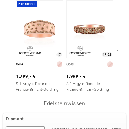
Nur noch 1
Nur n
17
17-22
Gold
Gold
Gold
1.799,- €
1.999,- €
1.649
SI1 Argyle-Rose de
SI1 Argyle-Rose de
SI1 Ar
France-Brillant-Goldring
France-Brillant-Goldring
France-
Edelsteinwissen
Diamant