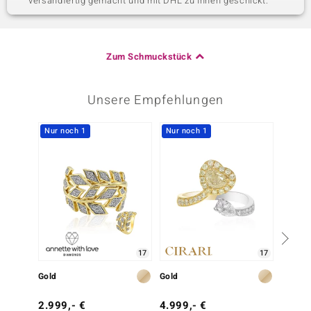
versandfertig gemacht und mit DHL zu Ihnen geschickt.
Zum Schmuckstück
Unsere Empfehlungen
Nur noch 1
Nur noch 1
-13%
17
17
Gold
Gold
Gold
2.999,- €
4.999,- €
1.499