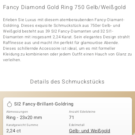
Fancy Diamond Gold Ring 750 Gelb/Weißgold
Erleben Sie Luxus mit diesem atemberaubenden Fancy-Diamant-
& Classics
Goldring. Dieses exquisite Schmuckstück aus 750er Gelb- und
Weißgold besteht aus 39 SI2 Fancy-Diamanten und 32 SI1-
Minerale
Diamanten mit insgesamt 2,24 Karat. Sein elegantes Design strahlt
Raffinesse aus und macht ihn perfekt für glamouröse Abende.
Dieses schillernde Accessoire ist ideal, um es mit formeller
Kleidung zu kombinieren oder jedem Outfit einen Hauch von Glanz zu
verleihen.
Details des Schmuckstücks
SI2 Fancy-Brillant-Goldring
Abmessungen
Anzahl Edelsteine
Ring - 23x20 mm
71
Karatgewicht Summe
Edelmetall
2,24 ct
Gelb- und Weißgold