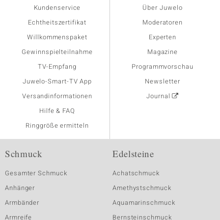
Kundenservice
Über Juwelo
Echtheitszertifikat
Moderatoren
Willkommenspaket
Experten
Gewinnspielteilnahme
Magazine
TV-Empfang
Programmvorschau
Juwelo-Smart-TV App
Newsletter
Versandinformationen
Journal
Hilfe & FAQ
Ringgröße ermitteln
Schmuck
Edelsteine
Gesamter Schmuck
Achatschmuck
Anhänger
Amethystschmuck
Armbänder
Aquamarinschmuck
Armreife
Bernsteinschmuck