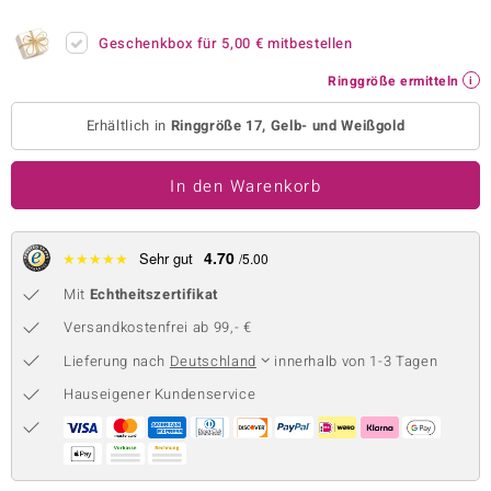
 JUWELO
Geschenkbox für
5,00 €
mitbestellen
remonti
Ringgröße ermitteln
uca
Erhältlich in
Ringgröße 17, Gelb- und Weißgold
no Collection
In den Warenkorb
ENTS BY DE MELO
va
4.70
★
★
★
★
★
Sehr gut
/5.00
Mit
Echtheitszertifikat
otenier
Versandkostenfrei ab 99,- €
 1894 Collection
Lieferung nach
Deutschland
innerhalb von 1-3 Tagen
Hauseigener Kundenservice
ana