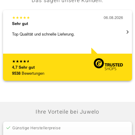
Das sagen unsere Kunden:
★
★
★
★
★
06.08.2026
★
★
★
Sehr gut
Sehr g
Top Qualität und schnelle Lieferung.
Schnel
★
★
★
★
★
4,7
Sehr gut
9538
Bewertungen
Ihre Vorteile bei Juwelo
Günstige Herstellerpreise