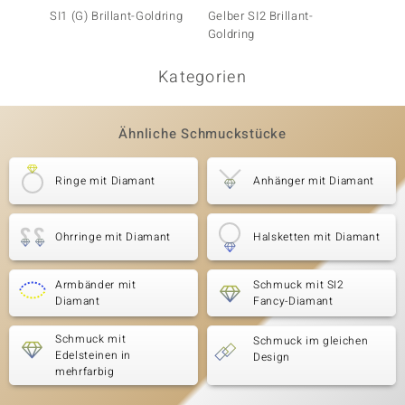
SI1 (G) Brillant-Goldring
Gelber SI2 Brillant-
SI2 Fan
Goldring
Goldri
Kategorien
Ähnliche Schmuckstücke
Ringe mit Diamant
Anhänger mit Diamant
Ohrringe mit Diamant
Halsketten mit Diamant
Armbänder mit
Schmuck mit SI2
Diamant
Fancy-Diamant
Schmuck mit
Schmuck im gleichen
Edelsteinen in
Design
mehrfarbig