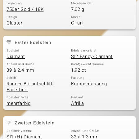
Legierung
Metallgewicht
750er Gold / 18K
7,02 g
Design
Marke
Cluster
Cirari
Erster Edelstein
Edelstein
Edelsteinvarietät
Diamant
SI2 Fancy-Diamant
Anzahl und Größe
Karatgewicht Summe
39 à 2,4 mm
1,92 ct
Schliff
Fassung
Runder Brillantschliff,
Krappenfassung
Facettiert
Edelsteinfarbe
Herkunft
mehrfarbig
Afrika
Zweiter Edelstein
Edelsteinvarietät
Anzahl und Größe
SI1 (H) Diamant
32 à 1,3 mm