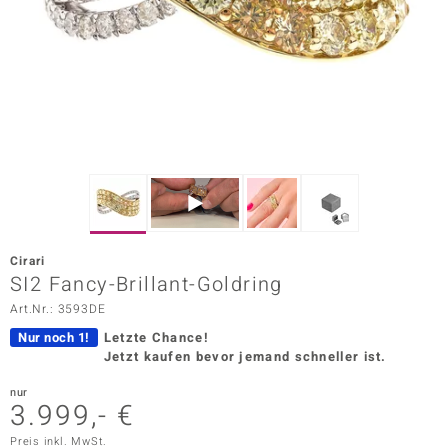
ors Edition
ana
Prince Designs
o
Chic
Cirari
insell
SI2 Fancy-Brillant-Goldring
Art.Nr.: 3593DE
n Vogue
Nur noch 1!
Letzte Chance!
 Show
Jetzt kaufen bevor jemand schneller ist.
o Paraíso
nur
3.999,- €
Classics
Preis inkl. MwSt.