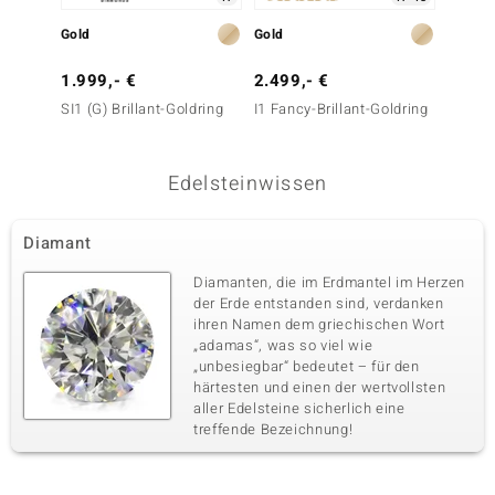
Gold
Gold
Gold
1.999,- €
2.499,- €
2.499
SI1 (G) Brillant-Goldring
I1 Fancy-Brillant-Goldring
SI2 Fan
Goldri
Edelsteinwissen
Diamant
Diamanten, die im Erdmantel im Herzen
der Erde entstanden sind, verdanken
ihren Namen dem griechischen Wort
„adamas“, was so viel wie
„unbesiegbar“ bedeutet – für den
härtesten und einen der wertvollsten
aller Edelsteine sicherlich eine
treffende Bezeichnung!