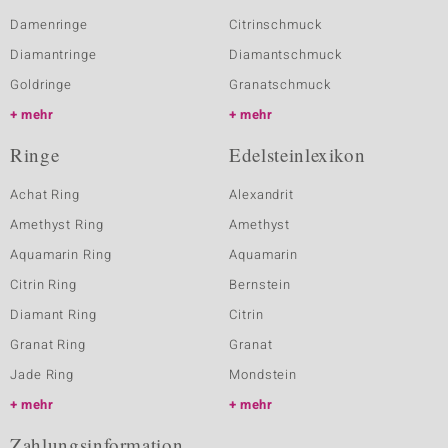
Damenringe
Citrinschmuck
Diamantringe
Diamantschmuck
Goldringe
Granatschmuck
mehr
mehr
Ringe
Edelsteinlexikon
Achat Ring
Alexandrit
Amethyst Ring
Amethyst
Aquamarin Ring
Aquamarin
Citrin Ring
Bernstein
Diamant Ring
Citrin
Granat Ring
Granat
Jade Ring
Mondstein
mehr
mehr
Zahlungsinformation