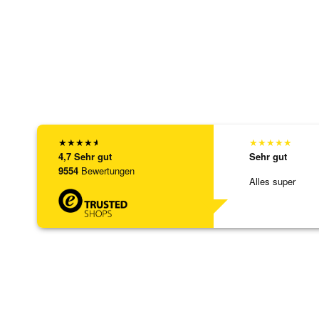
★
★
★
★
★
★
★
★
★
★
4,7
Sehr gut
Sehr gut
9554
Bewertungen
Alles super