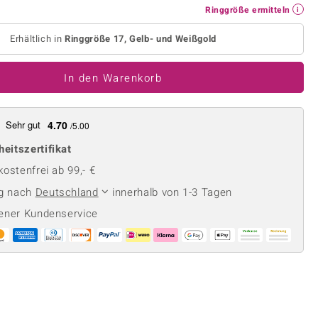
Perle
Ringgröße ermitteln
Ringgröße ermitteln
lith
Spinell
Erhältlich in
Ringgröße 17, Gelb- und Weißgold
in
Zirkon
In den Warenkorb
Gelb
Sehr gut
4.70
/5.00
heitszertifikat
ostenfrei ab 99,- €
ng nach
Deutschland
innerhalb von 1-3 Tagen
ener Kundenservice