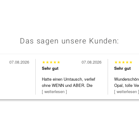
Das sagen unsere Kunden:
07.08.2026
★
★
★
★
★
07.08.2026
★
★
★
★
★
Sehr gut
Sehr gut
Hatte einen Umtausch, verlief
Wunderschöne 
ohne WENN und ABER. Die
Opal, tolle Ve
Schmuckstücke h
[ weiterlesen ]
Steg ist e
[ weiterlesen 