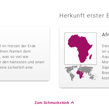
Herkunft erster 
Af
l im Herzen der Erde
Die
n ihren Namen dem
an 
 was so viel wie
Aqu
r den härtesten und einen
Morg
eine sicherlich eine
Sap
Bras
kos
Zum Schmuckstück