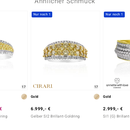
Ähnlicher Schmuck
Nur noch 1
Nur noch 1
17
17
Gold
Gold
 €
6.999,- €
2.999,- €
dring
Gelber SI2 Brillant-Goldring
SI1 (G) Brillan