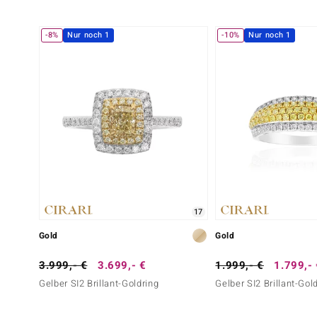
-8%
Nur noch 1
-10%
Nur noch 1
17
Gold
Gold
3.999,- €
3.699,- €
1.999,- €
1.799,-
Gelber SI2 Brillant-Goldring
Gelber SI2 Brillant-Gol