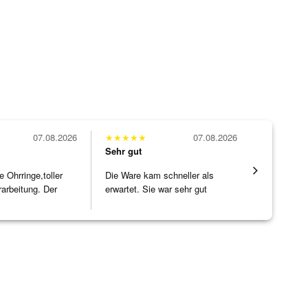
07.08.2026
★
★
★
★
★
07.08.2026
★
★
★
★
★
Sehr gut
Sehr gut
Ohrringe,toller
Die Ware kam schneller als
Eine Vielf
rarbeitung. Der
erwartet. Sie war sehr gut
sonst nirg
]
verpackt.
zu noc
[ weiterles