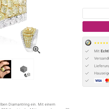
Onyx
Peridot
ns
♦ Silberhalsketten
TPC
Rhodolith
Spektro
k
♦ Silberohrringe
Trends & Classics
Türkis
Turmal
♦ Silberanhänger
Vitale Minerale
n
Platinschmuck
Blau
Grün
★
★
★
★
★
Mit
Echt
Versandk
Lieferu
Hauseig
lben Diamantring ein. Mit einem