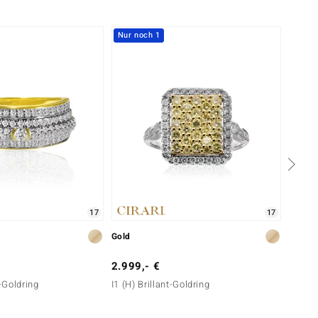
Nur noch 1
-20%
17
17
Gold
Gold
2.999,- €
4.999
t-Goldring
I1 (H) Brillant-Goldring
Gelber