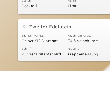
Design
Marke
Cocktail
Cirari
Zweiter Edelstein
Edelsteinvarietät
Anzahl und Größe
Gelber SI2 Diamant
70 à versch. mm
Schliff
Fassung
Runder Brillantschliff
Krappenfassung