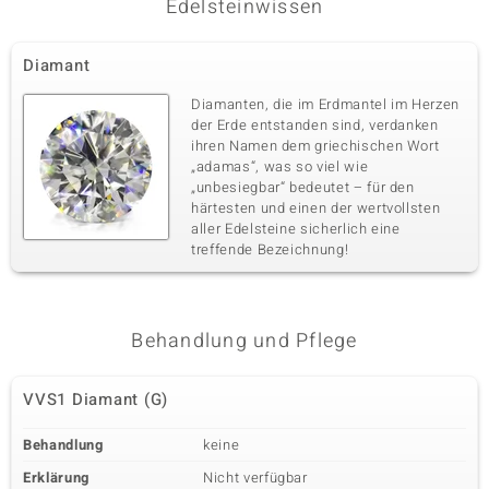
Edelsteinwissen
Dritter Edelstein
Diamant
Edelsteinvarietät
Anzahl und Größe
VVS1 Diamant (G)
11 à 1,4 mm
Diamanten, die im Erdmantel im Herzen
Karatgewicht Summe
Schliff
der Erde entstanden sind, verdanken
0,104 ct
Runder Brillantschliff
ihren Namen dem griechischen Wort
„adamas“, was so viel wie
Fassung
Herkunft
Pavéfassung
„unbesiegbar“ bedeutet – für den
Afrika
härtesten und einen der wertvollsten
aller Edelsteine sicherlich eine
treffende Bezeichnung!
Vierter Edelstein
Edelsteinvarietät
Anzahl und Größe
VVS1 Diamant (G)
19 à 1,3 mm
Karatgewicht Summe
Behandlung und Pflege
Schliff
0,162 ct
Runder Brillantschliff
Fassung
Herkunft
VVS1 Diamant (G)
Pavéfassung
Afrika
Behandlung
keine
Fünfter Edelstein
Erklärung
Nicht verfügbar