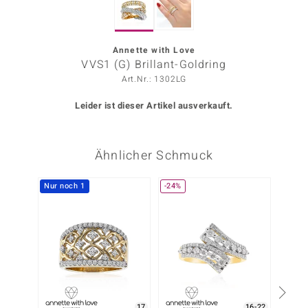
ors Edition
ana
Annette with Love
VVS1 (G) Brillant-Goldring
Art.Nr.: 1302LG
Prince Designs
Leider ist dieser Artikel ausverkauft.
o
Ähnlicher Schmuck
Chic
insell
Nur noch 1
-24%
-15%
n Vogue
 Show
o Paraíso
Classics
17
16-22