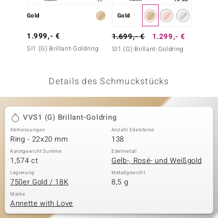
 JUWELO
Gold
Gold
Gold
remonti
1.999,- €
1.299
1.699,- €
1.299,- €
SI1 (G) Brillant-Goldring
SI2 Fan
SI1 (G) Brillant-Goldring
uca
Goldri
no Collection
Details des Schmuckstücks
ENTS BY DE MELO
va
VVS1 (G) Brillant-Goldring
Abmessungen
Anzahl Edelsteine
otenier
Ring - 22x20 mm
138
 1894 Collection
Karatgewicht Summe
Edelmetall
1,574 ct
Gelb-, Rosé- und Weißgold
Legierung
Metallgewicht
750er Gold / 18K
8,5 g
ana
Marke
Annette with Love