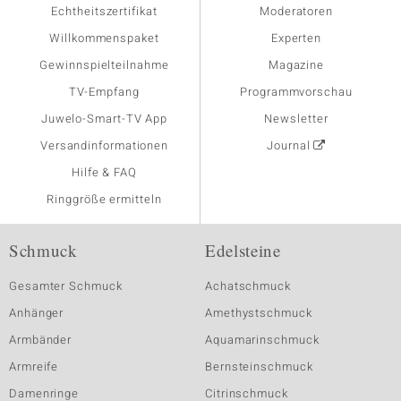
Echtheitszertifikat
Moderatoren
Willkommenspaket
Experten
Gewinnspielteilnahme
Magazine
TV-Empfang
Programmvorschau
Juwelo-Smart-TV App
Newsletter
Versandinformationen
Journal
Hilfe & FAQ
Ringgröße ermitteln
Schmuck
Edelsteine
Gesamter Schmuck
Achatschmuck
Anhänger
Amethystschmuck
Armbänder
Aquamarinschmuck
Armreife
Bernsteinschmuck
Damenringe
Citrinschmuck