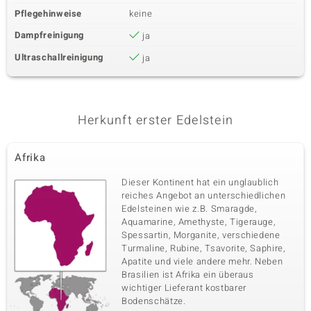
Edelsteinvarietät
Anzahl und Größe
Pflegehinweise
keine
VVS1 Diamant (G)
1 à 1,1 mm
Dampfreinigung
ja
Karatgewicht Summe
Schliff
0,005 ct
Runder Brillantschliff
Ultraschallreinigung
ja
Fassung
Herkunft
Pavéfassung
Afrika
Herkunft erster Edelstein
Sechster Edelstein
Edelsteinvarietät
Anzahl und Größe
VVS1 Diamant (G)
17 à 1 mm
Afrika
Karatgewicht Summe
Schliff
Dieser Kontinent hat ein unglaublich
0,061 ct
Runder Brillantschliff
reiches Angebot an unterschiedlichen
Fassung
Herkunft
Edelsteinen wie z.B. Smaragde,
Pavéfassung
Afrika
Aquamarine, Amethyste, Tigerauge,
Spessartin, Morganite, verschiedene
Turmaline, Rubine, Tsavorite, Saphire,
Apatite und viele andere mehr. Neben
Brasilien ist Afrika ein überaus
wichtiger Lieferant kostbarer
Bodenschätze.