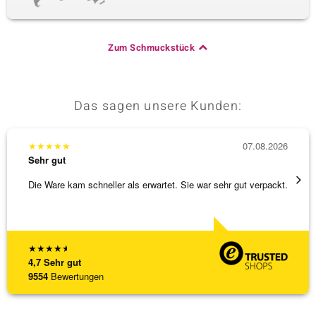
Zum Schmuckstück
Das sagen unsere Kunden:
★
★
★
★
★
07.08.2026
★
★
★
Sehr gut
Sehr g
Die Ware kam schneller als erwartet. Sie war sehr gut verpackt.
Eine V
zu noc
[ weite
★
★
★
★
★
4,7
Sehr gut
9554
Bewertungen