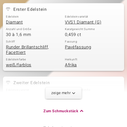
Erster Edelstein
Edelstein
Edelsteinvarietät
& Classics
Diamant
VVS1 Diamant (G)
Anzahl und Größe
Karatgewicht Summe
Minerale
30 à 1,6 mm
0,459 ct
Schliff
Fassung
Runder Brillantschliff,
Pavéfassung
Facettiert
Edelsteinfarbe
Herkunft
weiß/farblos
Afrika
Zweiter Edelstein
Edelsteinvarietät
Anzahl und Größe
zeige mehr
VVS1 Diamant (G)
60 à 1,5 mm
Karatgewicht Summe
Schliff
0,783 ct
Runder Brillantschliff
Zum Schmuckstück
Fassung
Herkunft
Pavéfassung
Afrika