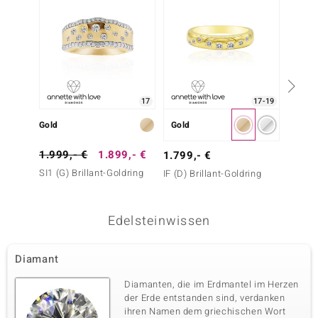
17
17-19
Gold
Gold
Gold
1.999,- €
1.899,- €
1.699
1.799,- €
SI1 (G) Brillant-Goldring
SI1 (G)
IF (D) Brillant-Goldring
Edelsteinwissen
Diamant
Diamanten, die im Erdmantel im Herzen
der Erde entstanden sind, verdanken
ihren Namen dem griechischen Wort