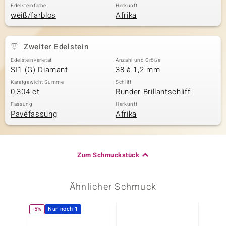
Edelsteinfarbe
Herkunft
weiß/farblos
Afrika
Zweiter Edelstein
Edelsteinvarietät
Anzahl und Größe
SI1 (G) Diamant
38 à 1,2 mm
Karatgewicht Summe
Schliff
0,304 ct
Runder Brillantschliff
Fassung
Herkunft
Pavéfassung
Afrika
Zum Schmuckstück
Ähnlicher Schmuck
-5%
Nur noch 1
Nur n