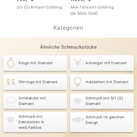
SI1 (G) Brillant-Goldring
AAA-Tansanit-Goldring
SI1 (G)
(de Melo Gold)
Kategorien
Ähnliche Schmuckstücke
Ringe mit Diamant
Anhänger mit Diamant
Ohrringe mit Diamant
Halsketten mit Diamant
Armbänder mit
Schmuck mit SI1 (G)
Diamant
Diamant
Schmuck mit
Schmuck im gleichen
Edelsteinen in
Design
weiß/farblos