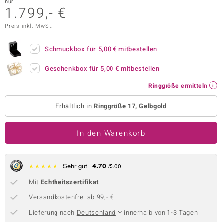
nur
1.799,- €
 JUWELO
Preis inkl. MwSt.
remonti
Schmuckbox für
5,00 €
mitbestellen
uca
Geschenkbox für
5,00 €
mitbestellen
no Collection
Ringgröße ermitteln
ENTS BY DE MELO
Erhältlich in
Ringgröße 17, Gelbgold
va
In den Warenkorb
otenier
 1894 Collection
4.70
★
★
★
★
★
Sehr gut
/5.00
Mit
Echtheitszertifikat
ana
Versandkostenfrei ab 99,- €
Lieferung nach
Deutschland
innerhalb von 1-3 Tagen