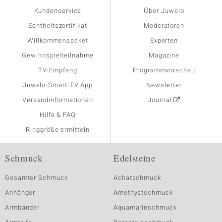
Kundenservice
Über Juwelo
Echtheitszertifikat
Moderatoren
Willkommenspaket
Experten
Gewinnspielteilnahme
Magazine
TV-Empfang
Programmvorschau
Juwelo-Smart-TV App
Newsletter
Versandinformationen
Journal
Hilfe & FAQ
Ringgröße ermitteln
Schmuck
Edelsteine
Gesamter Schmuck
Achatschmuck
Anhänger
Amethystschmuck
Armbänder
Aquamarinschmuck