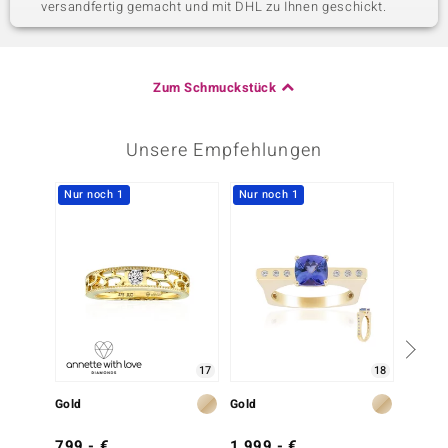
versandfertig gemacht und mit DHL zu Ihnen geschickt.
Zum Schmuckstück
Unsere Empfehlungen
Nur noch 1
Nur noch 1
Nur n
17
18
Gold
Gold
Gold
799,- €
1.999,- €
2.999