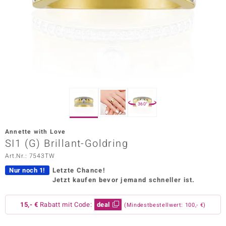
ors Edition
ana
Prince Designs
o
360°
Chic
Annette with Love
insell
SI1 (G) Brillant-Goldring
Art.Nr.: 7543TW
n Vogue
Nur noch 1!
Letzte Chance!
 Show
Jetzt kaufen bevor jemand schneller ist.
o Paraíso
15,- €
Rabatt mit Code:
deal
(Mindestbestellwert: 100,- €)
Classics