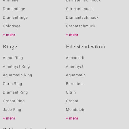
Armreife
Bernsteinschmuck
Damenringe
Citrinschmuck
Diamantringe
Diamantschmuck
Goldringe
Granatschmuck
mehr
mehr
Ringe
Edelsteinlexikon
Achat Ring
Alexandrit
Amethyst Ring
Amethyst
Aquamarin Ring
Aquamarin
Citrin Ring
Bernstein
Diamant Ring
Citrin
Granat Ring
Granat
Jade Ring
Mondstein
mehr
mehr