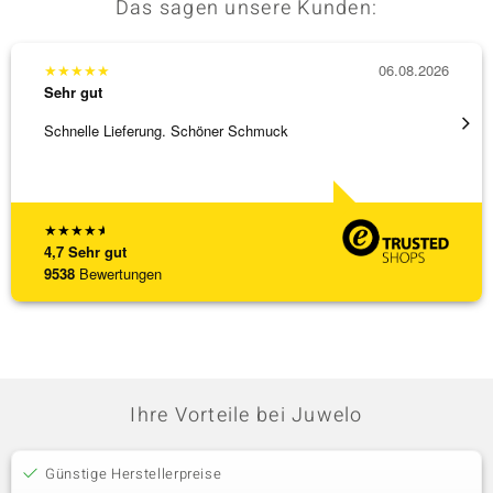
Das sagen unsere Kunden:
★
★
★
★
★
06.08.2026
★
★
★
Sehr gut
Sehr g
Schnelle Lieferung. Schöner Schmuck
Top Qu
★
★
★
★
★
4,7
Sehr gut
9538
Bewertungen
Ihre Vorteile bei Juwelo
Günstige Herstellerpreise