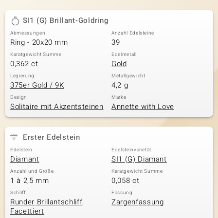
SI1 (G) Brillant-Goldring
Abmessungen
Anzahl Edelsteine
Ring - 20x20 mm
39
Karatgewicht Summe
Edelmetall
0,362 ct
Gold
Legierung
Metallgewicht
375er Gold / 9K
4,2 g
Design
Marke
Solitaire mit Akzentsteinen
Annette with Love
Erster Edelstein
Edelstein
Edelsteinvarietät
Diamant
SI1 (G) Diamant
Anzahl und Größe
Karatgewicht Summe
1 à 2,5 mm
0,058 ct
Schliff
Fassung
Runder Brillantschliff,
Zargenfassung
Facettiert