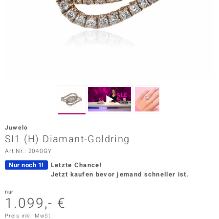
ors Edition
ana
Prince Designs
o
Chic
Juwelo
insell
SI1 (H) Diamant-Goldring
Art.Nr.: 2040GY
n Vogue
Nur noch 1!
Letzte Chance!
 Show
Jetzt kaufen bevor jemand schneller ist.
o Paraíso
nur
1.099,- €
Classics
Preis inkl. MwSt.