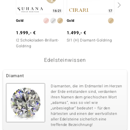
16-21
17
Gold
Gold
Gold
1.999,- €
1.499,- €
1.699
I2 Schokoladen-Brillant-
SI1 (H) Diamant-Goldring
SI1 (G)
Goldring
Edelsteinwissen
Diamant
Diamanten, die im Erdmantel im Herzen
der Erde entstanden sind, verdanken
ihren Namen dem griechischen Wort
„adamas“, was so viel wie
„unbesiegbar“ bedeutet – für den
härtesten und einen der wertvollsten
aller Edelsteine sicherlich eine
treffende Bezeichnung!