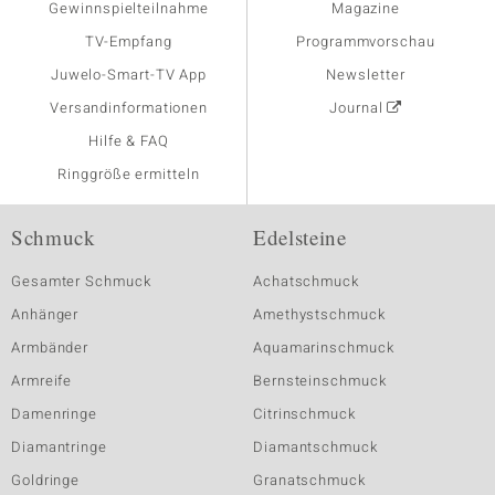
Gewinnspielteilnahme
Magazine
TV-Empfang
Programmvorschau
Juwelo-Smart-TV App
Newsletter
Versandinformationen
Journal
Hilfe & FAQ
Ringgröße ermitteln
Schmuck
Edelsteine
Gesamter Schmuck
Achatschmuck
Anhänger
Amethystschmuck
Armbänder
Aquamarinschmuck
Armreife
Bernsteinschmuck
Damenringe
Citrinschmuck
Diamantringe
Diamantschmuck
Goldringe
Granatschmuck