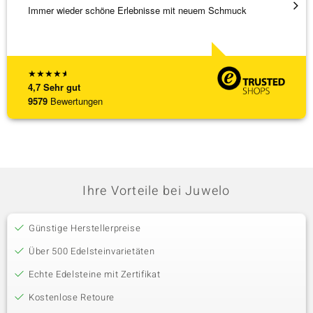
Immer wieder schöne Erlebnisse mit neuem Schmuck
Schöne
★
★
★
★
★
4,7
Sehr gut
9579
Bewertungen
Ihre Vorteile bei Juwelo
Günstige Herstellerpreise
Über 500 Edelsteinvarietäten
Echte Edelsteine mit Zertifikat
Kostenlose Retoure