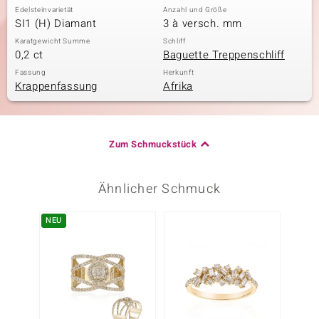
Edelsteinvarietät
Anzahl und Größe
SI1 (H) Diamant
3 à versch. mm
Karatgewicht Summe
Schliff
0,2 ct
Baguette Treppenschliff
Fassung
Herkunft
Krappenfassung
Afrika
Zum Schmuckstück
Ähnlicher Schmuck
NEU
-24%