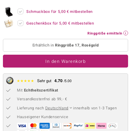
 JUWELO
Schmuckbox für
5,00 €
mitbestellen
remonti
Geschenkbox für
5,00 €
mitbestellen
uca
Ringgröße ermitteln
no Collection
Erhältlich in
Ringgröße 17, Roségold
ENTS BY DE MELO
In den Warenkorb
va
otenier
4.70
★
★
★
★
★
Sehr gut
/5.00
Mit
Echtheitszertifikat
 1894 Collection
Versandkostenfrei ab 99,- €
Lieferung nach
Deutschland
innerhalb von 1-3 Tagen
ana
Hauseigener Kundenservice