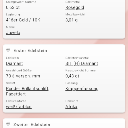
Karatgewicht Summe
Edelmetall
0,63 ct
Roségold
Legierung
Metallgewicht
416er Gold / 10K
3,01 g
Marke
Juwelo
Erster Edelstein
Edelstein
Edelsteinvarietät
Diamant
SI1 (H) Diamant
Anzahl und Größe
Karatgewicht Summe
70 à versch. mm
0,43 ct
Schliff
Fassung
Runder Brillantschliff,
Krappenfassung
Facettiert
Edelsteinfarbe
Herkunft
weiß/farblos
Afrika
Zweiter Edelstein