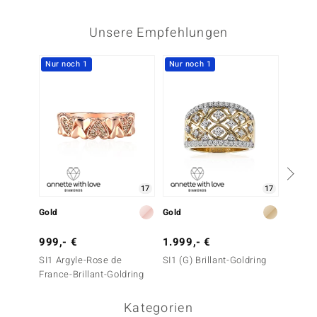
Unsere Empfehlungen
Nur noch 1
Nur noch 1
Nur n
17
17
Gold
Gold
Gold
999,- €
1.999,- €
999,-
SI1 Argyle-Rose de
SI1 (G) Brillant-Goldring
SI1 Ar
France-Brillant-Goldring
France-
Kategorien