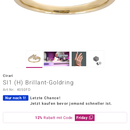
ors Edition
ana
Prince Designs
o
Chic
Cirari
insell
SI1 (H) Brillant-Goldring
Art.Nr.: 4050FD
n Vogue
Nur noch 1!
Letzte Chance!
 Show
Jetzt kaufen bevor jemand schneller ist.
o Paraíso
12%
Rabatt mit Code:
Friday
Classics