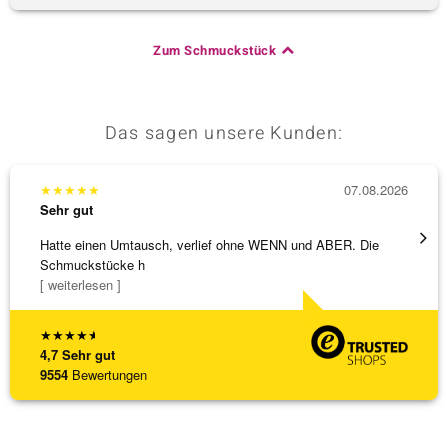
Zum Schmuckstück
Das sagen unsere Kunden:
★
★
★
★
★
07.08.2026
★
★
★
Sehr gut
Sehr g
Hatte einen Umtausch, verlief ohne WENN und ABER. Die
Eine V
Schmuckstücke h
zu noc
[ weiterlesen ]
[ weite
★
★
★
★
★
4,7
Sehr gut
9554
Bewertungen