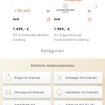
17
17
Gold
Gold
Gold
1.499,- €
1.999,- €
1.999
SI2 Schokoladen-Brillant-
SI1 Argyle-Rose de
SI1 (G)
Goldring
France-Brillant-Goldring
Kategorien
Ähnliche Schmuckstücke
Ringe mit Diamant
Anhänger mit Diamant
Ohrringe mit Diamant
Halsketten mit Diamant
Armbänder mit
Schmuck mit SI1 (H)