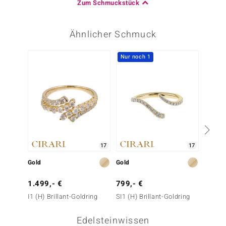
Zum Schmuckstück
Ähnlicher Schmuck
Nur noch 1
17
17
Gold
Gold
Gold
1.499,- €
799,- €
1.499
I1 (H) Brillant-Goldring
SI1 (H) Brillant-Goldring
SI1 (H
Edelsteinwissen