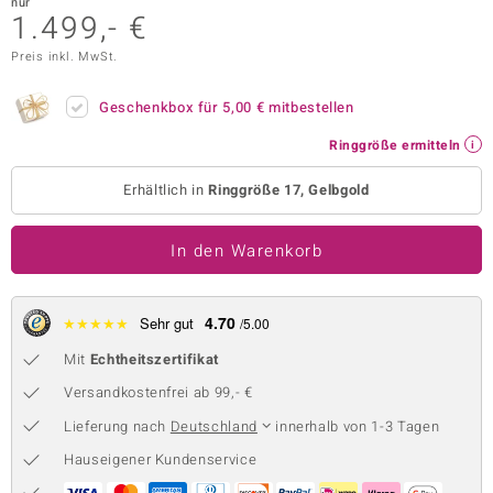
nur
1.499,- €
 JUWELO
Preis inkl. MwSt.
remonti
Geschenkbox für
5,00 €
mitbestellen
uca
Ringgröße ermitteln
no Collection
Erhältlich in
Ringgröße 17, Gelbgold
ENTS BY DE MELO
In den Warenkorb
va
otenier
4.70
★
★
★
★
★
Sehr gut
/5.00
 1894 Collection
Mit
Echtheitszertifikat
Versandkostenfrei ab 99,- €
Lieferung nach
Deutschland
innerhalb von 1-3 Tagen
ana
Hauseigener Kundenservice