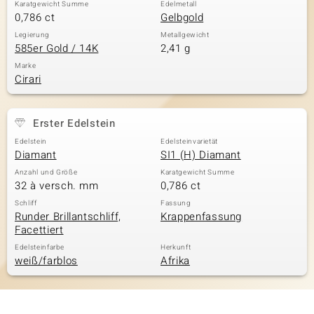
Karatgewicht Summe
Edelmetall
0,786 ct
Gelbgold
Legierung
Metallgewicht
585er Gold / 14K
2,41 g
Marke
Cirari
Erster Edelstein
Edelstein
Edelsteinvarietät
Diamant
SI1 (H) Diamant
Anzahl und Größe
Karatgewicht Summe
32 à versch. mm
0,786 ct
Schliff
Fassung
Runder Brillantschliff,
Krappenfassung
Facettiert
Edelsteinfarbe
Herkunft
weiß/farblos
Afrika