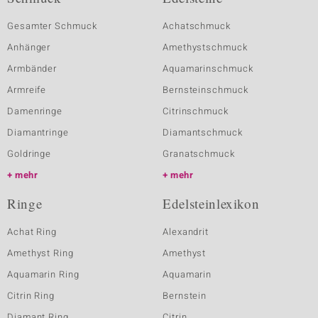
Gesamter Schmuck
Achatschmuck
Anhänger
Amethystschmuck
Armbänder
Aquamarinschmuck
Armreife
Bernsteinschmuck
Damenringe
Citrinschmuck
Diamantringe
Diamantschmuck
Goldringe
Granatschmuck
mehr
mehr
Ringe
Edelsteinlexikon
Achat Ring
Alexandrit
Amethyst Ring
Amethyst
Aquamarin Ring
Aquamarin
Citrin Ring
Bernstein
Diamant Ring
Citrin