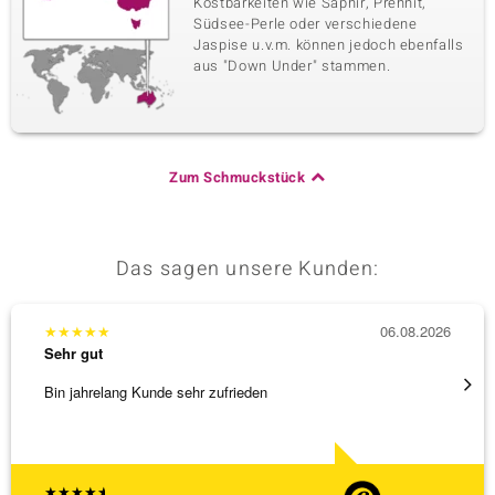
Kostbarkeiten wie Saphir, Prehnit,
Südsee-Perle oder verschiedene
Jaspise u.v.m. können jedoch ebenfalls
aus "Down Under" stammen.
Zum Schmuckstück
Das sagen unsere Kunden:
★
★
★
★
★
06.08.2026
★
★
★
Sehr gut
Sehr g
Bin jahrelang Kunde sehr zufrieden
Schnel
★
★
★
★
★