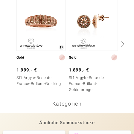
17
Gold
Gold
Gold
1.999,- €
1.899,- €
3.499
SI1 Argyle-Rose de
SI1 Argyle-Rose de
Gelber 
France-Brillant-Goldring
France-Brillant-
Goldoh
Goldohrringe
Kategorien
Ähnliche Schmuckstücke