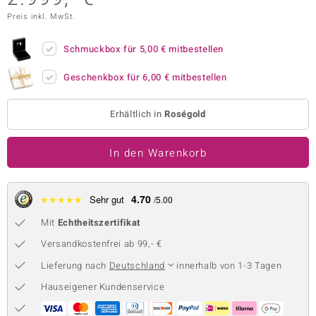
Preis inkl. MwSt.
 JUWELO
remonti
Schmuckbox für
5,00 €
mitbestellen
uca
Geschenkbox für
6,00 €
mitbestellen
no Collection
Erhältlich in
Roségold
ENTS BY DE MELO
In den Warenkorb
va
otenier
4.70
★
★
★
★
★
Sehr gut
/5.00
 1894 Collection
Mit
Echtheitszertifikat
Versandkostenfrei ab 99,- €
Lieferung nach
Deutschland
innerhalb von 1-3 Tagen
ana
Hauseigener Kundenservice