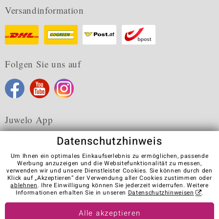
Versandinformation
Folgen Sie uns auf
Juwelo App
Datenschutzhinweis
Um Ihnen ein optimales Einkaufserlebnis zu ermöglichen, passende
Werbung anzuzeigen und die Websitefunktionalität zu messen,
verwenden wir und unsere Dienstleister Cookies. Sie können durch den
Karriere
AGB
Datenschutz
Cookies
Impressum
Klick auf „Akzeptieren“ der Verwendung aller Cookies zustimmen oder
Kontakt
Vertrag widerrufen
ablehnen
. Ihre Einwilligung können Sie jederzeit widerrufen. Weitere
Informationen erhalten Sie in unseren
Datenschutzhinweisen
.
Visit our stores in other countries:
Alle akzeptieren