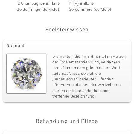
Edelsteinvarietät
Anzahl und Größe
I2 Champagner-Brillant-
I1 (H) Brillant-
I1 Arg
SI1 Argyle-Rose de France-
12 à 1,1 mm
Goldohrringe (de Melo)
Goldohrringe (de Melo)
Brillan
Diamant
Karatgewicht Summe
Schliff
0,065 ct
Runder Brillantschliff
Edelsteinwissen
Fassung
Herkunft
Pavéfassung
Australien
Diamant
Diamanten, die im Erdmantel im Herzen
der Erde entstanden sind, verdanken
ihren Namen dem griechischen Wort
„adamas“, was so viel wie
„unbesiegbar“ bedeutet – für den
härtesten und einen der wertvollsten
aller Edelsteine sicherlich eine
treffende Bezeichnung!
Behandlung und Pflege