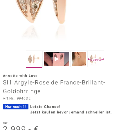
ors Edition
ana
Prince Designs
o
360°
Chic
Annette with Love
insell
SI1 Argyle-Rose de France-Brillant-
Goldohrringe
n Vogue
Art.Nr.: 9946DE
 Show
Nur noch 1!
Letzte Chance!
Jetzt kaufen bevor jemand schneller ist.
o Paraíso
nur
Classics
2.999,- €