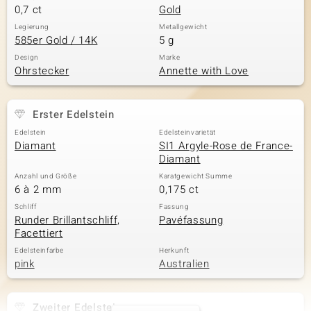
0,7 ct
Gold
Legierung
Metallgewicht
585er Gold / 14K
5 g
Design
Marke
Ohrstecker
Annette with Love
Erster Edelstein
Edelstein
Edelsteinvarietät
Diamant
SI1 Argyle-Rose de France-
Diamant
Anzahl und Größe
Karatgewicht Summe
6 à 2 mm
0,175 ct
Schliff
Fassung
Runder Brillantschliff,
Pavéfassung
Facettiert
Edelsteinfarbe
Herkunft
pink
Australien
Zweiter Edelstein