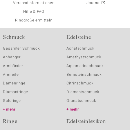
Versandinformationen
Journal
Hilfe & FAQ
Ringgröße ermitteln
Schmuck
Edelsteine
Gesamter Schmuck
Achatschmuck
Anhänger
Amethystschmuck
Armbänder
Aquamarinschmuck
Armreife
Bernsteinschmuck
Damenringe
Citrinschmuck
Diamantringe
Diamantschmuck
Goldringe
Granatschmuck
mehr
mehr
Ringe
Edelsteinlexikon