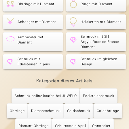
Ohrringe mit Diamant
Ringe mit Diamant
Anhänger mit Diamant
Halsketten mit Diamant
Schmuck mit SI1
Armbänder mit
Argyle-Rose de France-
Diamant
Diamant
Schmuck mit
Schmuck im gleichen
Edelsteinen in pink
Design
Kategorien dieses Artikels
Schmuck online kaufen bei JUWELO
Edelsteinschmuck
Ohrringe
Diamantschmuck
Goldschmuck
Goldohrringe
Diamant Ohrringe
Geburtsstein April
Ohrstecker