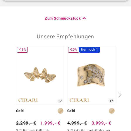
Zum Schmuckstück
Unsere Empfehlungen
-13%
-20%
Nur noch 1
17
17
Gold
Gold
Gold
2.299,- €
1.999,- €
4.999,- €
3.999,- €
1.999
SI2 Fancy-Brillant-
SI2 (H) Brillant-Goldring
SI2 (H)