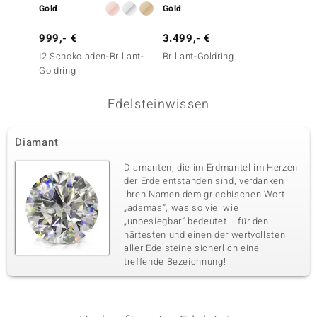
Gold
Gold
Gold
999,- €
3.499,- €
1.999
I2 Schokoladen-Brillant-
Brillant-Goldring
SI2 Fan
Goldring
Goldri
Edelsteinwissen
Diamant
Diamanten, die im Erdmantel im Herzen
der Erde entstanden sind, verdanken
ihren Namen dem griechischen Wort
„adamas“, was so viel wie
„unbesiegbar“ bedeutet – für den
härtesten und einen der wertvollsten
aller Edelsteine sicherlich eine
treffende Bezeichnung!