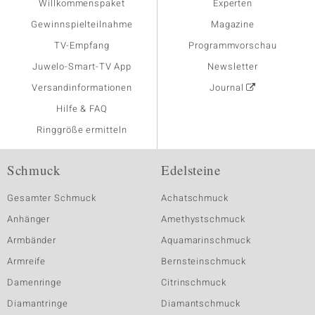
Willkommenspaket
Experten
Gewinnspielteilnahme
Magazine
TV-Empfang
Programmvorschau
Juwelo-Smart-TV App
Newsletter
Versandinformationen
Journal
Hilfe & FAQ
Ringgröße ermitteln
Schmuck
Edelsteine
Gesamter Schmuck
Achatschmuck
Anhänger
Amethystschmuck
Armbänder
Aquamarinschmuck
Armreife
Bernsteinschmuck
Damenringe
Citrinschmuck
Diamantringe
Diamantschmuck