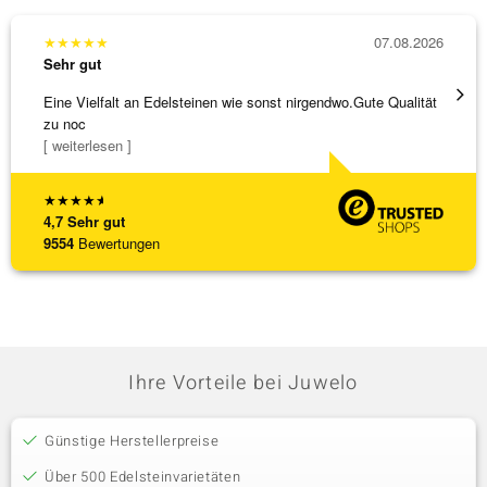
★
★
★
★
★
07.08.2026
★
★
★
Sehr gut
Sehr g
Eine Vielfalt an Edelsteinen wie sonst nirgendwo.Gute Qualität
Die Wa
zu noc
[ weiterlesen ]
★
★
★
★
★
4,7
Sehr gut
9554
Bewertungen
Ihre Vorteile bei Juwelo
Günstige Herstellerpreise
Über 500 Edelsteinvarietäten