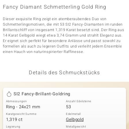
Fancy Diamant Schmetterling Gold Ring
Dieser exquisite Ring zeigt ein atemberaubendes Duo von
& Classics
Schmetterlingsmotiven, die mit 53 SI2 Fancy-Diamanten im runden
Brillantschliff von insgesamt 1,319 Karat besetzt sind. Der Ring aus
Minerale
14 Karat Gelbgold wiegt etwa 3,74 Gramm und strahlt Eleganz aus.
Er eignet sich perfekt für besondere Anlässe und passt sowohl zu
formellen als auch zu legeren Outfits und verleiht jedem Ensemble
einen Hauch von naturinspirierter Raffinesse.
Details des Schmuckstücks
SI2 Fancy-Brillant-Goldring
Abmessungen
Anzahl Edelsteine
Ring - 24x21 mm
53
Karatgewicht Summe
Edelmetall
1,319 ct
Gelbgold
Legierung
Metallgewicht