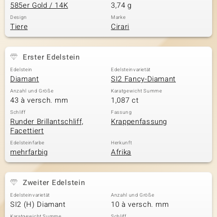
585er Gold / 14K
3,74 g
Design
Marke
Tiere
Cirari
Erster Edelstein
Edelstein
Edelsteinvarietät
Diamant
SI2 Fancy-Diamant
Anzahl und Größe
Karatgewicht Summe
43 à versch. mm
1,087 ct
Schliff
Fassung
Runder Brillantschliff,
Krappenfassung
Facettiert
Edelsteinfarbe
Herkunft
mehrfarbig
Afrika
Zweiter Edelstein
Edelsteinvarietät
Anzahl und Größe
SI2 (H) Diamant
10 à versch. mm
Karatgewicht Summe
Schliff