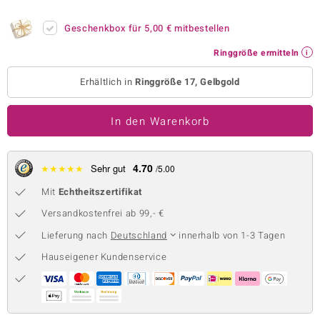
 JUWELO
Geschenkbox für
5,00 €
mitbestellen
remonti
Ringgröße ermitteln
uca
Erhältlich in
Ringgröße 17, Gelbgold
no Collection
In den Warenkorb
ENTS BY DE MELO
va
4.70
★
★
★
★
★
Sehr gut
/5.00
Mit
Echtheitszertifikat
otenier
Versandkostenfrei ab 99,- €
 1894 Collection
Lieferung nach
Deutschland
innerhalb von 1-3 Tagen
Hauseigener Kundenservice
ana