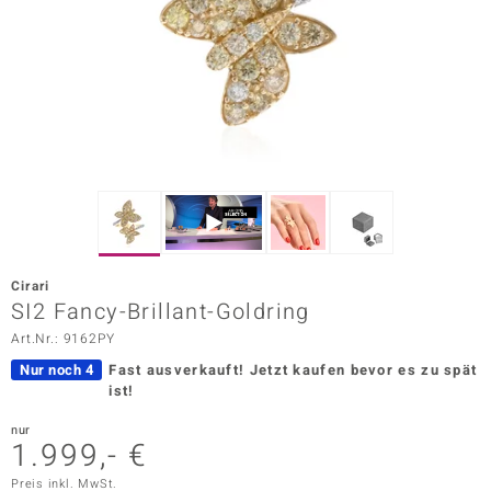
ors Edition
ana
Prince Designs
o
Chic
Cirari
insell
SI2 Fancy-Brillant-Goldring
Art.Nr.: 9162PY
n Vogue
Nur noch 4
Fast ausverkauft!
Jetzt kaufen bevor es zu spät
 Show
ist!
o Paraíso
nur
1.999,- €
Classics
Preis inkl. MwSt.