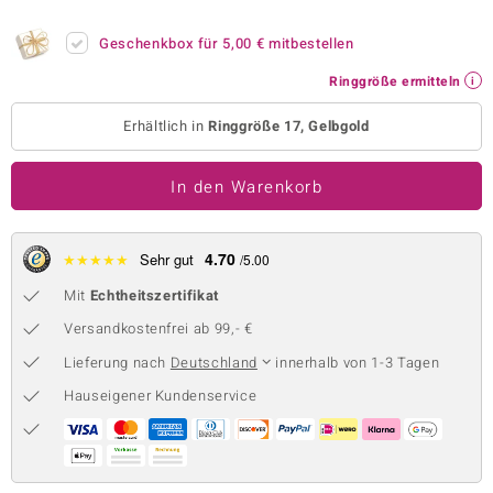
 JUWELO
Geschenkbox für
5,00 €
mitbestellen
remonti
Ringgröße ermitteln
uca
Erhältlich in
Ringgröße 17, Gelbgold
no Collection
In den Warenkorb
ENTS BY DE MELO
va
4.70
★
★
★
★
★
Sehr gut
/5.00
Mit
Echtheitszertifikat
otenier
Versandkostenfrei ab 99,- €
 1894 Collection
Lieferung nach
Deutschland
innerhalb von 1-3 Tagen
Hauseigener Kundenservice
ana