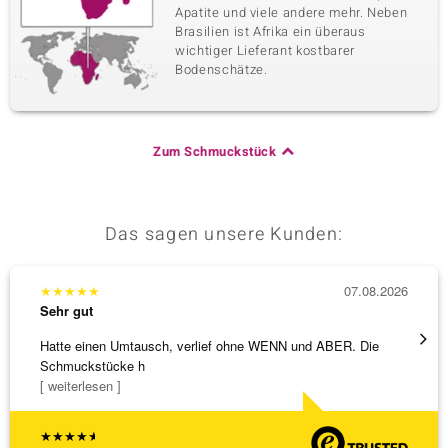
Apatite und viele andere mehr. Neben
Brasilien ist Afrika ein überaus
wichtiger Lieferant kostbarer
Bodenschätze.
Zum Schmuckstück
Das sagen unsere Kunden:
★
★
★
★
★
07.08.2026
★
★
★
Sehr gut
Sehr g
Hatte einen Umtausch, verlief ohne WENN und ABER. Die
Die Wa
Schmuckstücke h
[ weiterlesen ]
★
★
★
★
★