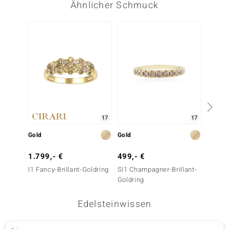
Ähnlicher Schmuck
-10%
17
17
Gold
Gold
Gold
1.799,- €
499,- €
1.999
I1 Fancy-Brillant-Goldring
SI1 Champagner-Brillant-
SI2 Fan
Goldring
Goldri
Edelsteinwissen