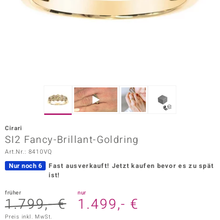
ors Edition
ana
Prince Designs
o
Chic
Cirari
insell
SI2 Fancy-Brillant-Goldring
Art.Nr.: 8410VQ
n Vogue
Nur noch 6
Fast ausverkauft!
Jetzt kaufen bevor es zu spät
 Show
ist!
o Paraíso
früher
nur
1.799,- €
1.499,- €
Classics
Preis inkl. MwSt.