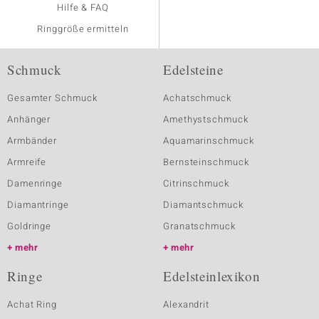
Hilfe & FAQ
Ringgröße ermitteln
Schmuck
Edelsteine
Gesamter Schmuck
Achatschmuck
Anhänger
Amethystschmuck
Armbänder
Aquamarinschmuck
Armreife
Bernsteinschmuck
Damenringe
Citrinschmuck
Diamantringe
Diamantschmuck
Goldringe
Granatschmuck
mehr
mehr
Ringe
Edelsteinlexikon
Achat Ring
Alexandrit