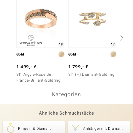
18
17
Gold
Gold
Gold
1.499,- €
1.799,- €
3.999
SI1 Argyle-Rose de
SI1 (H) Diamant-Goldring
SI1 (G)
France-Brillant-Goldring
Kategorien
Ähnliche Schmuckstücke
Ringe mit Diamant
Anhänger mit Diamant