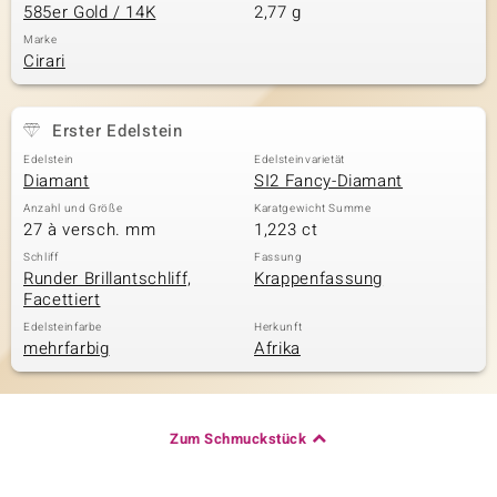
585er Gold / 14K
2,77 g
Marke
Cirari
Erster Edelstein
Edelstein
Edelsteinvarietät
Diamant
SI2 Fancy-Diamant
Anzahl und Größe
Karatgewicht Summe
27 à versch. mm
1,223 ct
Schliff
Fassung
Runder Brillantschliff,
Krappenfassung
Facettiert
Edelsteinfarbe
Herkunft
mehrfarbig
Afrika
Zum Schmuckstück