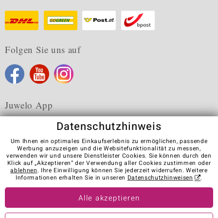
Folgen Sie uns auf
Juwelo App
Datenschutzhinweis
Um Ihnen ein optimales Einkaufserlebnis zu ermöglichen, passende
Werbung anzuzeigen und die Websitefunktionalität zu messen,
verwenden wir und unsere Dienstleister Cookies. Sie können durch den
Karriere
AGB
Datenschutz
Cookies
Impressum
Klick auf „Akzeptieren“ der Verwendung aller Cookies zustimmen oder
Kontakt
Vertrag widerrufen
ablehnen
. Ihre Einwilligung können Sie jederzeit widerrufen. Weitere
Informationen erhalten Sie in unseren
Datenschutzhinweisen
.
Visit our stores in other countries:
Alle akzeptieren