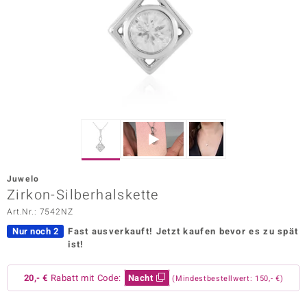
ors Edition
ana
Prince Designs
o
Chic
Juwelo
insell
Zirkon-Silberhalskette
Art.Nr.: 7542NZ
n Vogue
Nur noch 2
Fast ausverkauft!
Jetzt kaufen bevor es zu spät
 Show
ist!
o Paraíso
20,- €
Rabatt mit Code:
Nacht
(Mindestbestellwert: 150,- €)
Classics