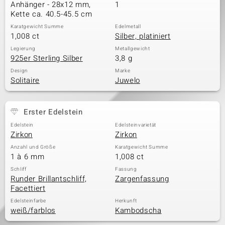
Anhänger - 28x12 mm,
1
Kette ca. 40.5-45.5 cm
Karatgewicht Summe
Edelmetall
1,008 ct
Silber, platiniert
Legierung
Metallgewicht
925er Sterling Silber
3,8 g
Design
Marke
Solitaire
Juwelo
Erster Edelstein
Edelstein
Edelsteinvarietät
Zirkon
Zirkon
Anzahl und Größe
Karatgewicht Summe
1 à 6 mm
1,008 ct
Schliff
Fassung
Runder Brillantschliff,
Zargenfassung
Facettiert
Edelsteinfarbe
Herkunft
weiß/farblos
Kambodscha