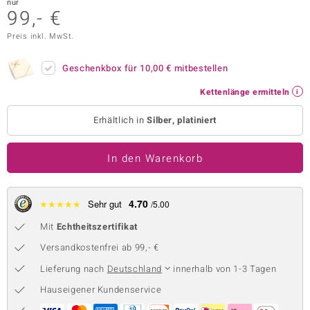
nur
99,- €
 JUWELO
Preis inkl. MwSt.
remonti
Geschenkbox für
10,00 €
mitbestellen
uca
Kettenlänge ermitteln
no Collection
Erhältlich in
Silber, platiniert
ENTS BY DE MELO
In den Warenkorb
va
otenier
4.70
★
★
★
★
★
Sehr gut
/5.00
 1894 Collection
Mit
Echtheitszertifikat
Versandkostenfrei ab 99,- €
Lieferung nach
Deutschland
innerhalb von 1-3 Tagen
ana
Hauseigener Kundenservice