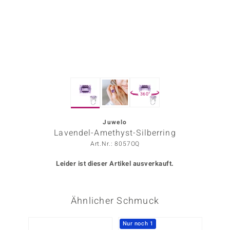
ors Edition
ana
Prince Designs
360°
o
Chic
Juwelo
Lavendel-Amethyst-Silberring
insell
Art.Nr.: 8057OQ
n Vogue
Leider ist dieser Artikel ausverkauft.
 Show
Ähnlicher Schmuck
o Paraíso
Classics
Nur noch 1
Nur n