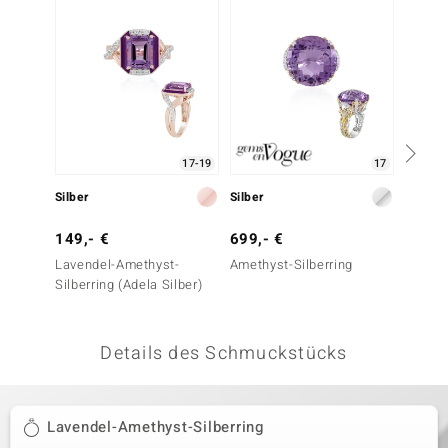
 JUWELO
remonti
uca
no Collection
17-19
17
ENTS BY DE MELO
Silber
Silber
Silber
va
149,- €
699,- €
169,-
Lavendel-Amethyst-
Amethyst-Silberring
Lavend
otenier
Silberring (Adela Silber)
Silberr
 1894 Collection
Details des Schmuckstücks
ana
Lavendel-Amethyst-Silberring