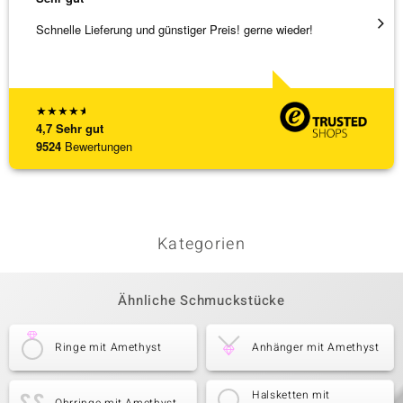
Schnelle Lieferung und günstiger Preis! gerne wieder!
Tolles
★
★
★
★
★
4,7
Sehr gut
9524
Bewertungen
Kategorien
Ähnliche Schmuckstücke
Ringe mit Amethyst
Anhänger mit Amethyst
Halsketten mit