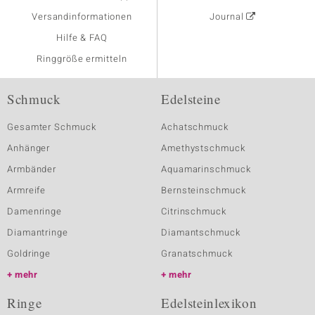
Versandinformationen
Journal
Hilfe & FAQ
Ringgröße ermitteln
Schmuck
Edelsteine
Gesamter Schmuck
Achatschmuck
Anhänger
Amethystschmuck
Armbänder
Aquamarinschmuck
Armreife
Bernsteinschmuck
Damenringe
Citrinschmuck
Diamantringe
Diamantschmuck
Goldringe
Granatschmuck
mehr
mehr
Ringe
Edelsteinlexikon