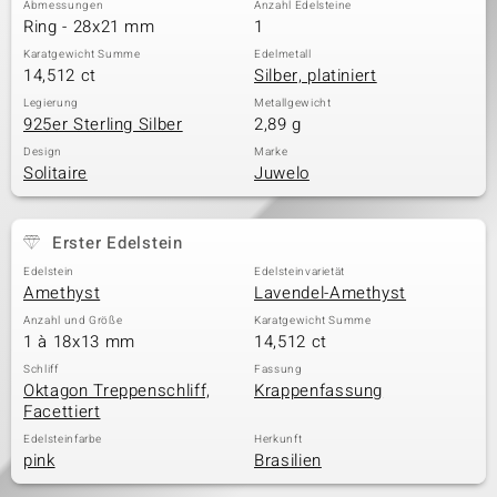
Abmessungen
Anzahl Edelsteine
Ring - 28x21 mm
1
Karatgewicht Summe
Edelmetall
14,512 ct
Silber, platiniert
& Classics
Legierung
Metallgewicht
925er Sterling Silber
2,89 g
Minerale
Design
Marke
Solitaire
Juwelo
Erster Edelstein
Edelstein
Edelsteinvarietät
Amethyst
Lavendel-Amethyst
Anzahl und Größe
Karatgewicht Summe
1 à 18x13 mm
14,512 ct
Schliff
Fassung
Oktagon Treppenschliff,
Krappenfassung
Facettiert
Edelsteinfarbe
Herkunft
pink
Brasilien