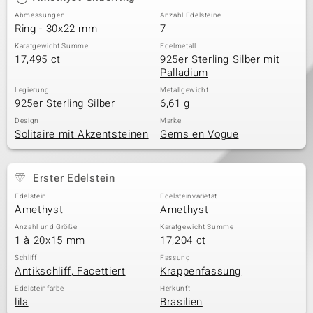
Abmessungen
Anzahl Edelsteine
Ring - 30x22 mm
7
Karatgewicht Summe
Edelmetall
17,495 ct
925er Sterling Silber mit
Palladium
Legierung
Metallgewicht
925er Sterling Silber
6,61 g
Design
Marke
Solitaire mit Akzentsteinen
Gems en Vogue
Erster Edelstein
Edelstein
Edelsteinvarietät
Amethyst
Amethyst
Anzahl und Größe
Karatgewicht Summe
1 à 20x15 mm
17,204 ct
Schliff
Fassung
Antikschliff, Facettiert
Krappenfassung
Edelsteinfarbe
Herkunft
lila
Brasilien