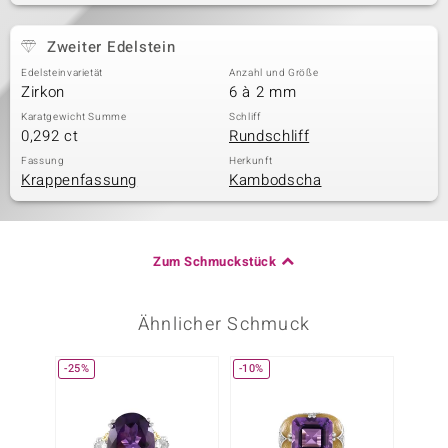
Zweiter Edelstein
Edelsteinvarietät
Anzahl und Größe
Zirkon
6 à 2 mm
Karatgewicht Summe
Schliff
0,292 ct
Rundschliff
Fassung
Herkunft
Krappenfassung
Kambodscha
Zum Schmuckstück
Ähnlicher Schmuck
-25%
-10%
-17%