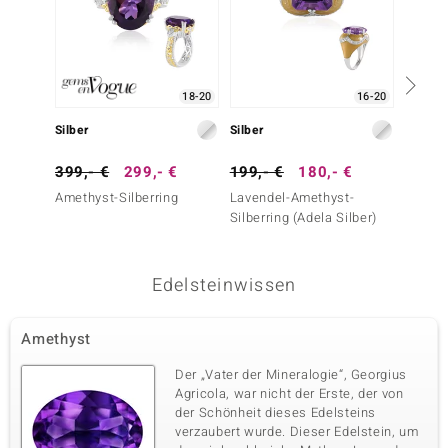
18-20
16-20
Silber
Silber
Silber
399,- €
299,- €
199,- €
180,- €
299,-
Amethyst-Silberring
Lavendel-Amethyst-
Sibiri
Silberring (Adela Silber)
Silberr
Essenc
Edelsteinwissen
Amethyst
Der „Vater der Mineralogie“, Georgius
Agricola, war nicht der Erste, der von
der Schönheit dieses Edelsteins
verzaubert wurde. Dieser Edelstein, um