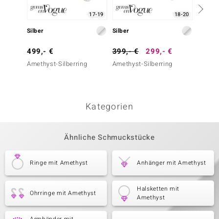
17-19
18-20
Silber
Silber
Silber
499,- €
399,- €
299,- €
699,-
Amethyst-Silberring
Amethyst-Silberring
Ametri
Kategorien
Ähnliche Schmuckstücke
Ringe mit Amethyst
Anhänger mit Amethyst
Halsketten mit
Ohrringe mit Amethyst
Amethyst