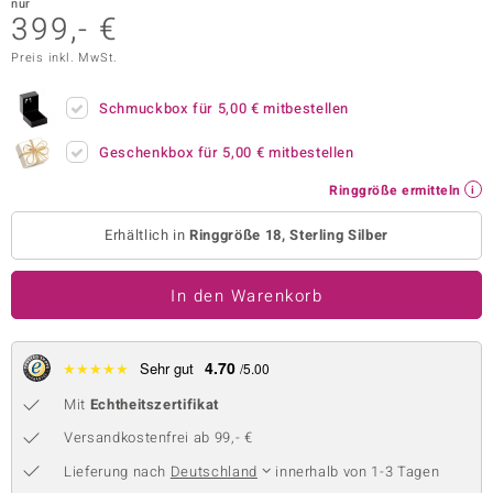
nur
399,- €
 JUWELO
Preis inkl. MwSt.
remonti
Schmuckbox für
5,00 €
mitbestellen
uca
Geschenkbox für
5,00 €
mitbestellen
no Collection
Ringgröße ermitteln
ENTS BY DE MELO
Erhältlich in
Ringgröße 18, Sterling Silber
va
In den Warenkorb
otenier
 1894 Collection
4.70
★
★
★
★
★
Sehr gut
/5.00
Mit
Echtheitszertifikat
ana
Versandkostenfrei ab 99,- €
Lieferung nach
Deutschland
innerhalb von 1-3 Tagen