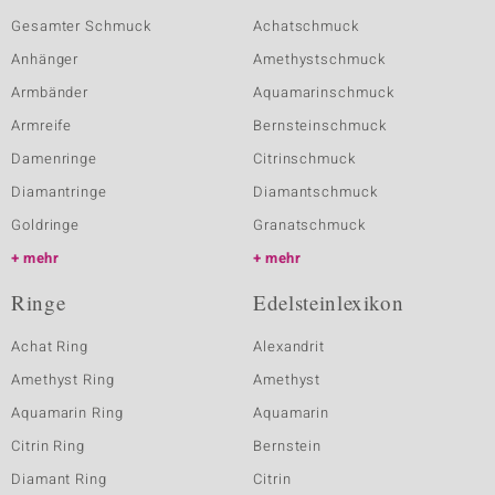
Gesamter Schmuck
Achatschmuck
Anhänger
Amethystschmuck
Armbänder
Aquamarinschmuck
Armreife
Bernsteinschmuck
Damenringe
Citrinschmuck
Diamantringe
Diamantschmuck
Goldringe
Granatschmuck
mehr
mehr
Ringe
Edelsteinlexikon
Achat Ring
Alexandrit
Amethyst Ring
Amethyst
Aquamarin Ring
Aquamarin
Citrin Ring
Bernstein
Diamant Ring
Citrin