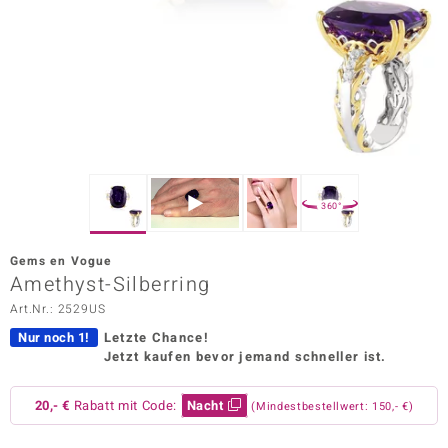
ors Edition
ana
Prince Designs
o
360°
Chic
Gems en Vogue
insell
Amethyst-Silberring
Art.Nr.: 2529US
n Vogue
Nur noch 1!
Letzte Chance!
 Show
Jetzt kaufen bevor jemand schneller ist.
o Paraíso
20,- €
Rabatt mit Code:
Nacht
(Mindestbestellwert: 150,- €)
Classics