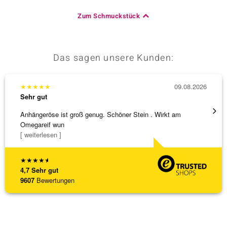
Zum Schmuckstück
Das sagen unsere Kunden:
★
★
★
★
★
09.08.2026
★
★
★
Sehr gut
Sehr g
Anhängeröse ist groß genug. Schöner Stein . Wirkt am
3 x Wa
Omegareif wun
falsch
[ weiterlesen ]
[ weite
★
★
★
★
★
4,7
Sehr gut
9607
Bewertungen