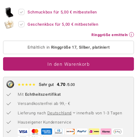
 JUWELO
Schmuckbox für
5,00 €
mitbestellen
remonti
Geschenkbox für
5,00 €
mitbestellen
uca
Ringgröße ermitteln
no Collection
Erhältlich in
Ringgröße 17, Silber, platiniert
ENTS BY DE MELO
In den Warenkorb
va
otenier
4.70
★
★
★
★
★
Sehr gut
/5.00
Mit
Echtheitszertifikat
 1894 Collection
Versandkostenfrei ab 99,- €
Lieferung nach
Deutschland
innerhalb von 1-3 Tagen
ana
Hauseigener Kundenservice