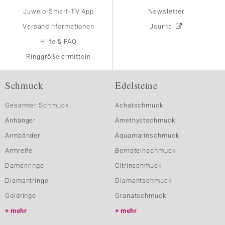
Juwelo-Smart-TV App
Newsletter
Versandinformationen
Journal
Hilfe & FAQ
Ringgröße ermitteln
Schmuck
Edelsteine
Gesamter Schmuck
Achatschmuck
Anhänger
Amethystschmuck
Armbänder
Aquamarinschmuck
Armreife
Bernsteinschmuck
Damenringe
Citrinschmuck
Diamantringe
Diamantschmuck
Goldringe
Granatschmuck
mehr
mehr