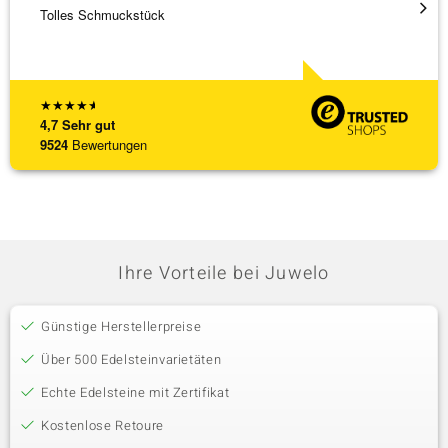
Tolles Schmuckstück
Schnel
★
★
★
★
★
4,7
Sehr gut
9524
Bewertungen
Ihre Vorteile bei Juwelo
Günstige Herstellerpreise
Über 500 Edelsteinvarietäten
Echte Edelsteine mit Zertifikat
Kostenlose Retoure