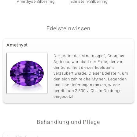
Karatgewicht Summe
Amethyst-Silberring
Schliff
Edelstein-Silberring
Amethy
0,034 ct
Rundschliff
Fassung
Herkunft
Krappenfassung
Kambodscha
Edelsteinwissen
Fünfter Edelstein
Amethyst
Edelsteinvarietät
Anzahl und Größe
Zirkon
1 à 1,3 mm
Der „Vater der Mineralogie“, Georgius
Karatgewicht Summe
Schliff
Agricola, war nicht der Erste, der von
0,012 ct
Rundschliff
der Schönheit dieses Edelsteins
verzaubert wurde. Dieser Edelstein, um
Fassung
Herkunft
den sich zahlreiche Mythen, Legenden
Krappenfassung
Kambodscha
und Überlieferungen ranken, wurde
bereits um 2.500 v. Chr. in Goldringe
eingesetzt.
Sechster Edelstein
Edelsteinvarietät
Anzahl und Größe
Zirkon
11 à versch. mm
Behandlung und Pflege
Karatgewicht Summe
Schliff
0,108 ct
Rundschliff
Fassung
Herkunft