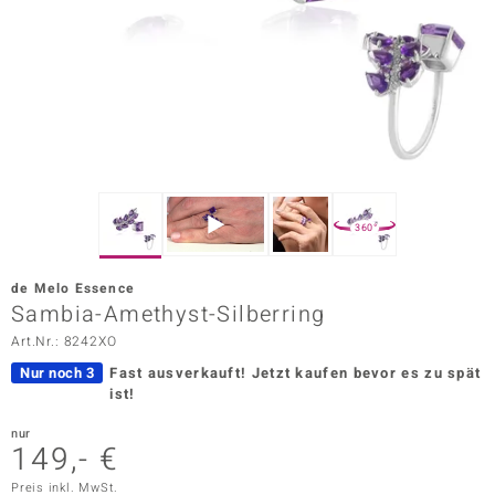
ors Edition
ana
Prince Designs
o
360°
Chic
de Melo Essence
insell
Sambia-Amethyst-Silberring
Art.Nr.: 8242XO
n Vogue
Nur noch 3
Fast ausverkauft!
Jetzt kaufen bevor es zu spät
 Show
ist!
o Paraíso
nur
149,- €
Classics
Preis inkl. MwSt.