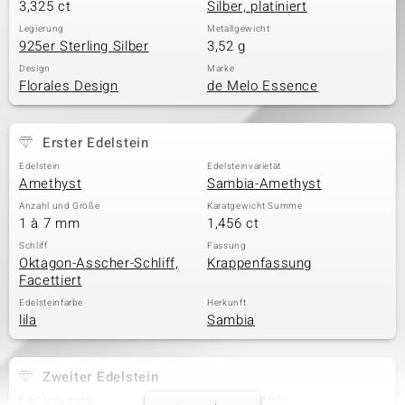
3,325 ct
Silber, platiniert
Legierung
Metallgewicht
925er Sterling Silber
3,52 g
Design
Marke
Florales Design
de Melo Essence
Erster Edelstein
Edelstein
Edelsteinvarietät
Amethyst
Sambia-Amethyst
Anzahl und Größe
Karatgewicht Summe
1 à 7 mm
1,456 ct
Schliff
Fassung
Oktagon-Asscher-Schliff,
Krappenfassung
Facettiert
Edelsteinfarbe
Herkunft
lila
Sambia
Zweiter Edelstein
Edelsteinvarietät
Anzahl und Größe