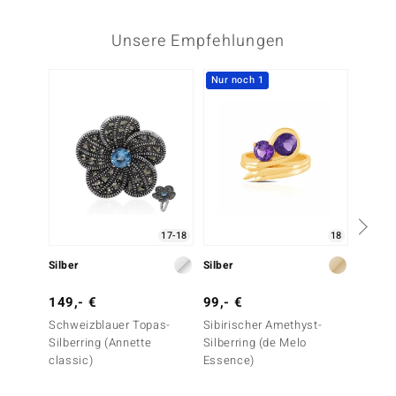
Unsere Empfehlungen
Nur noch 1
Nur n
17-18
18
Silber
Silber
Silber
149,- €
99,- €
149,-
Schweizblauer Topas-
Sibirischer Amethyst-
Magent
Silberring (Annette
Silberring (de Melo
Silberr
classic)
Essence)
Essenc