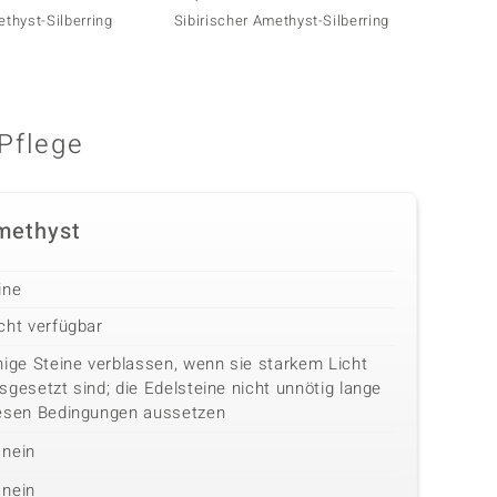
ethyst-Silberring
Sibirischer Amethyst-Silberring
Urugua
Pflege
methyst
ine
cht verfügbar
nige Steine verblassen, wenn sie starkem Licht
sgesetzt sind; die Edelsteine nicht unnötig lange
esen Bedingungen aussetzen
nein
nein