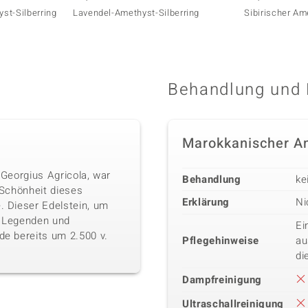
st-Silberring
Lavendel-Amethyst-Silberring
Sibirischer Am
Behandlung und 
Marokkanischer A
 Georgius Agricola, war
Behandlung
ke
 Schönheit dieses
Erklärung
Ni
. Dieser Edelstein, um
, Legenden und
Ei
de bereits um 2.500 v.
Pflegehinweise
au
di
Dampfreinigung
Ultraschallreinigung