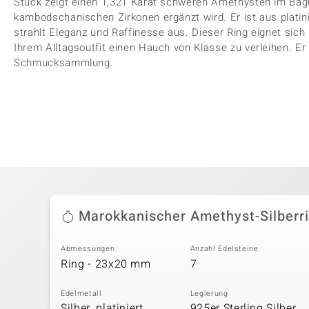
Stück zeigt einen 1,321 Karat schweren Amethysten im Bagu
kambodschanischen Zirkonen ergänzt wird. Er ist aus platini
strahlt Eleganz und Raffinesse aus. Dieser Ring eignet sich
Ihrem Alltagsoutfit einen Hauch von Klasse zu verleihen. Er 
Schmucksammlung.
Marokkanischer Amethyst-Silberr
Abmessungen
Anzahl Edelsteine
Ring - 23x20 mm
7
Edelmetall
Legierung
Silber, platiniert
925er Sterling Silber