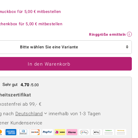
Perle
Ringgröße ermitteln
lith
Spinell
muckbox für
5,00 €
mitbestellen
in
Zirkon
chenkbox für
5,00 €
mitbestellen
Ringgröße ermitteln
Gelb
Bitte wählen Sie eine Variante
In den Warenkorb
Sehr gut
4.70
/5.00
heitszertifikat
ostenfrei ab 99,- €
ng nach
Deutschland
innerhalb von 1-3 Tagen
ener Kundenservice