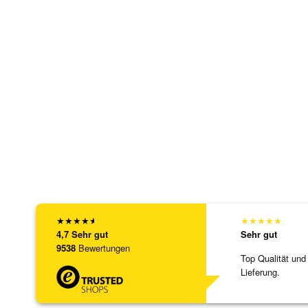
★
★
★
★
★
★
★
★
★
★
4,7
Sehr gut
Sehr gut
9538
Bewertungen
Top Qualität und
Lieferung.