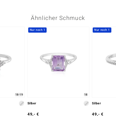
Ähnlicher Schmuck
Nur noch 1
Nur noch 1
18-19
18
Silber
Silber
49,- €
49,- €