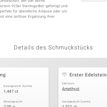
etteschliff, der von sechs
ertem 925er Sterlingsilber gefertigt und
 perfekt für abendliche Anlässe oder um
ist eine zeitlose Ergänzung Ihrer
Details des Schmuckstücks
ing
Erster Edelstein
Edelstein
Karatgewicht Summe
Amethyst
1,447 ct
Metallgewicht
Karatgewicht Summe
2,05 g
1,321 ct