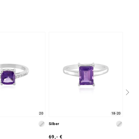
20
18-20
Silber
Silber
69,- €
79,- 