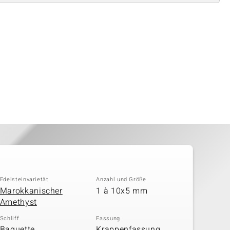
Edelsteinvarietät
Anzahl und Größe
Marokkanischer
1 à 10x5 mm
Amethyst
Schliff
Fassung
Baguette
Krappenfassung