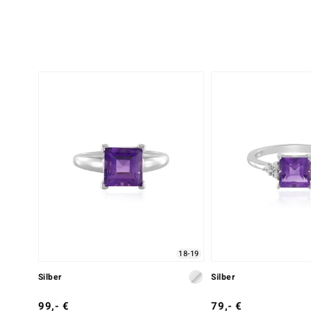
18-19
Silber
Silber
99,- €
79,- €