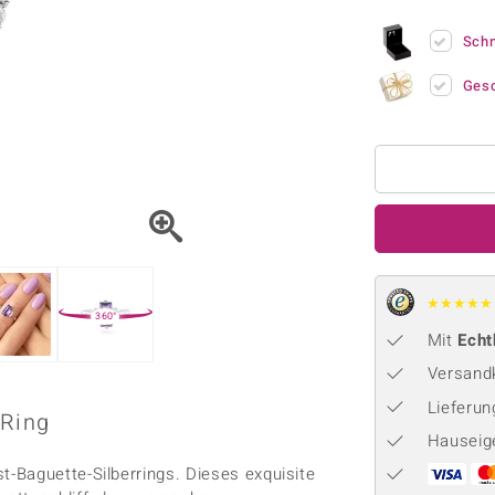
Onyx
Peridot
ns
♦ Silberhalsketten
TPC
Rhodolith
Spektro
Sch
k
♦ Silberohrringe
Trends & Classics
Türkis
Turmal
♦ Silberanhänger
Vitale Minerale
Ges
n
Platinschmuck
Blau
Grün
★
★
★
★
★
360°
Mit
Echt
Versandk
Lieferu
 Ring
Hauseig
-Baguette-Silberrings. Dieses exquisite