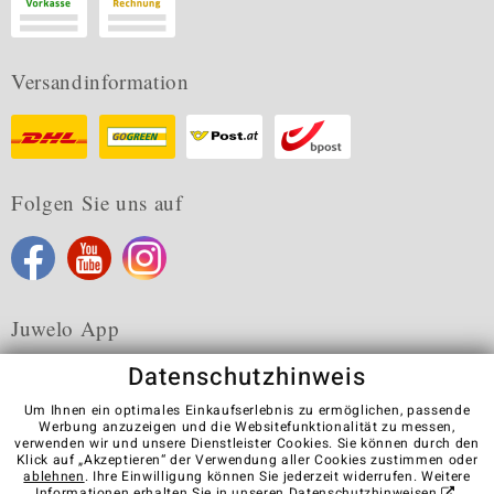
Versandinformation
Folgen Sie uns auf
Juwelo App
Datenschutzhinweis
Um Ihnen ein optimales Einkaufserlebnis zu ermöglichen, passende
Werbung anzuzeigen und die Websitefunktionalität zu messen,
verwenden wir und unsere Dienstleister Cookies. Sie können durch den
Karriere
AGB
Datenschutz
Cookies
Impressum
Klick auf „Akzeptieren“ der Verwendung aller Cookies zustimmen oder
Kontakt
Vertrag widerrufen
ablehnen
. Ihre Einwilligung können Sie jederzeit widerrufen. Weitere
Informationen erhalten Sie in unseren
Datenschutzhinweisen
.