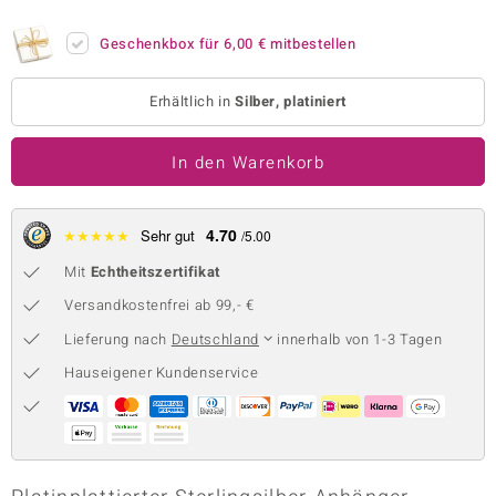
 JUWELO
Geschenkbox für
6,00 €
mitbestellen
remonti
Erhältlich in
Silber, platiniert
uca
In den Warenkorb
no Collection
ENTS BY DE MELO
4.70
★
★
★
★
★
Sehr gut
/5.00
va
Mit
Echtheitszertifikat
otenier
Versandkostenfrei ab 99,- €
Lieferung nach
Deutschland
innerhalb von 1-3 Tagen
 1894 Collection
Hauseigener Kundenservice
ana