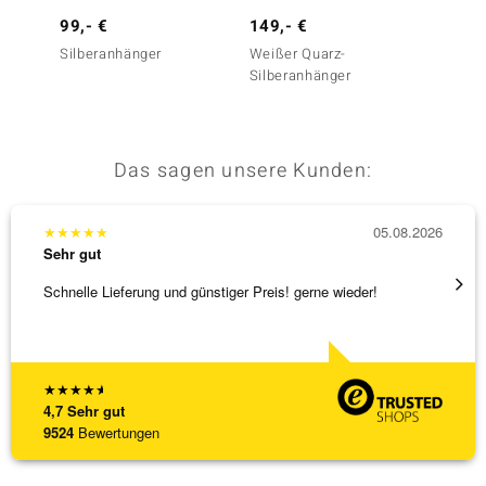
99,- €
149,- €
149,-
Silberanhänger
Weißer Quarz-
Weißer
Silberanhänger
Silber
Das sagen unsere Kunden:
★
★
★
★
★
05.08.2026
★
★
★
Sehr gut
Sehr g
Schnelle Lieferung und günstiger Preis! gerne wieder!
Ich ha
werden
[ weite
★
★
★
★
★
4,7
Sehr gut
9524
Bewertungen