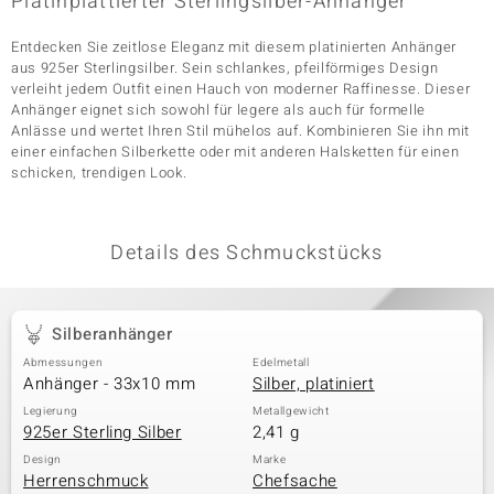
Platinplattierter Sterlingsilber-Anhänger
Entdecken Sie zeitlose Eleganz mit diesem platinierten Anhänger
aus 925er Sterlingsilber. Sein schlankes, pfeilförmiges Design
& Classics
verleiht jedem Outfit einen Hauch von moderner Raffinesse. Dieser
Anhänger eignet sich sowohl für legere als auch für formelle
Minerale
Anlässe und wertet Ihren Stil mühelos auf. Kombinieren Sie ihn mit
einer einfachen Silberkette oder mit anderen Halsketten für einen
schicken, trendigen Look.
Details des Schmuckstücks
Silberanhänger
Abmessungen
Edelmetall
Anhänger - 33x10 mm
Silber, platiniert
Legierung
Metallgewicht
925er Sterling Silber
2,41 g
Design
Marke
Herrenschmuck
Chefsache