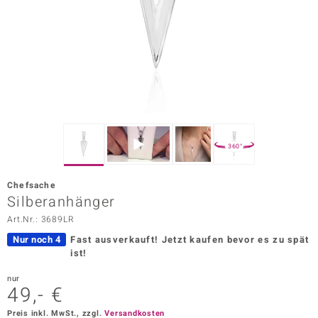
ors Edition
ana
Prince Designs
o
360°
Chic
Chefsache
insell
Silberanhänger
Art.Nr.: 3689LR
n Vogue
Nur noch 4
Fast ausverkauft!
Jetzt kaufen bevor es zu spät
 Show
ist!
o Paraíso
nur
49,- €
Classics
Preis inkl. MwSt., zzgl.
Versandkosten