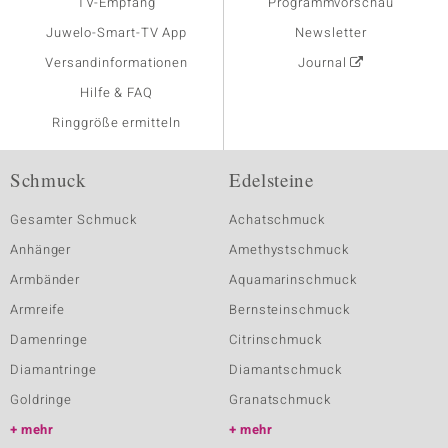
TV-Empfang
Programmvorschau
Juwelo-Smart-TV App
Newsletter
Versandinformationen
Journal
Hilfe & FAQ
Ringgröße ermitteln
Schmuck
Edelsteine
Gesamter Schmuck
Achatschmuck
Anhänger
Amethystschmuck
Armbänder
Aquamarinschmuck
Armreife
Bernsteinschmuck
Damenringe
Citrinschmuck
Diamantringe
Diamantschmuck
Goldringe
Granatschmuck
mehr
mehr