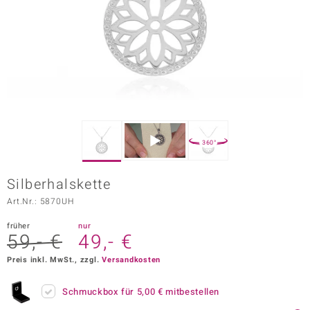
ors Edition
ana
Prince Designs
o
360°
Chic
Silberhalskette
insell
Art.Nr.: 5870UH
n Vogue
früher
nur
59,- €
49,- €
 Show
Preis inkl. MwSt., zzgl.
Versandkosten
o Paraíso
Schmuckbox für
5,00 €
mitbestellen
Classics