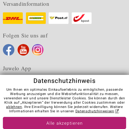
Versandinformation
Folgen Sie uns auf
Juwelo App
Datenschutzhinweis
Um Ihnen ein optimales Einkaufserlebnis zu ermöglichen, passende
Werbung anzuzeigen und die Websitefunktionalität zu messen,
verwenden wir und unsere Dienstleister Cookies. Sie können durch den
Karriere
AGB
Datenschutz
Cookies
Impressum
Klick auf „Akzeptieren“ der Verwendung aller Cookies zustimmen oder
Kontakt
Vertrag widerrufen
ablehnen
. Ihre Einwilligung können Sie jederzeit widerrufen. Weitere
Informationen erhalten Sie in unseren
Datenschutzhinweisen
.
Visit our stores in other countries:
Alle akzeptieren