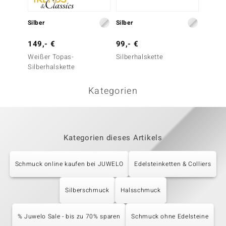
Silber
Silber
Silber
149,- €
99,- €
49,- 
Weißer Topas-
Silberhalskette
Silberh
Silberhalskette
cm
Kategorien
Kategorien dieses Artikels
Schmuck online kaufen bei JUWELO
Edelsteinketten & Colliers
Silberschmuck
Halsschmuck
% Juwelo Sale - bis zu 70% sparen
Schmuck ohne Edelsteine