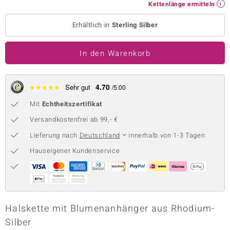
Kettenlänge ermitteln
 JUWELO
Erhältlich in
Sterling Silber
remonti
In den Warenkorb
uca
no Collection
4.70
★
★
★
★
★
Sehr gut
/5.00
ENTS BY DE MELO
Mit
Echtheitszertifikat
va
Versandkostenfrei ab 99,- €
Lieferung nach
Deutschland
innerhalb von 1-3 Tagen
otenier
Hauseigener Kundenservice
 1894 Collection
ana
Halskette mit Blumenanhänger aus Rhodium-
Silber