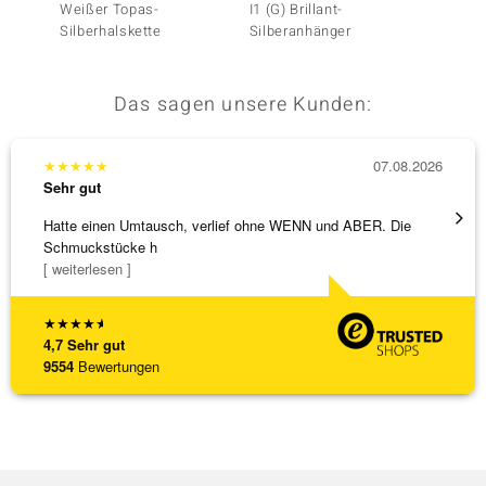
Weißer Topas-
I1 (G) Brillant-
Blauer
Silberhalskette
Silberanhänger
Silber
Das sagen unsere Kunden:
★
★
★
★
★
07.08.2026
★
★
★
Sehr gut
Sehr g
Hatte einen Umtausch, verlief ohne WENN und ABER. Die
Die Wa
Schmuckstücke h
[ weiterlesen ]
★
★
★
★
★
4,7
Sehr gut
9554
Bewertungen