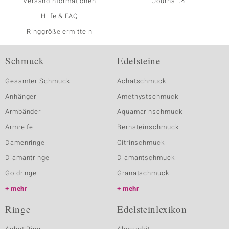
Versandinformationen
Journal
Hilfe & FAQ
Ringgröße ermitteln
Schmuck
Edelsteine
Gesamter Schmuck
Achatschmuck
Anhänger
Amethystschmuck
Armbänder
Aquamarinschmuck
Armreife
Bernsteinschmuck
Damenringe
Citrinschmuck
Diamantringe
Diamantschmuck
Goldringe
Granatschmuck
mehr
mehr
Ringe
Edelsteinlexikon