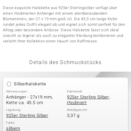
Diese exquisite Halskette aus 925er Sterlingsilber verfügt über
einen rhodinierten Anhänger mit einem atemberaubenden
Blumenmotiv, der 27 x 19 mm groß ist. Die 45,5 cm lange Kette
& Classics
rundet jedes Outfit elegant ab und eignet sich somit perfekt für den
Alltag oder besondere Anlässe. Diese Halskette lässt sich ideal
Minerale
sowohl zu legerer als auch zu eleganter Kleidung kombinieren und
verleiht Ihrer Kollektion einen Hauch von Raffinesse.
Details des Schmuckstücks
Silberhalskette
Abmessungen
Edelmetall
Anhänger - 27x19 mm,
925er Sterling Silber,
Kette ca. 45.5 cm
rhodiniert
Legierung
Metallgewicht
925er Sterling Silber
3,37 g
Farbe
silbern