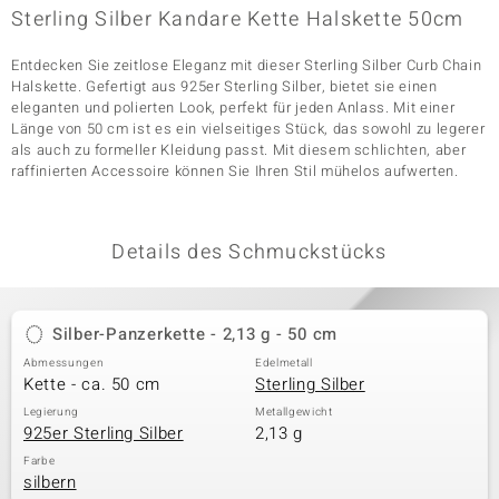
Sterling Silber Kandare Kette Halskette 50cm
Entdecken Sie zeitlose Eleganz mit dieser Sterling Silber Curb Chain
& Classics
Halskette. Gefertigt aus 925er Sterling Silber, bietet sie einen
eleganten und polierten Look, perfekt für jeden Anlass. Mit einer
Minerale
Länge von 50 cm ist es ein vielseitiges Stück, das sowohl zu legerer
als auch zu formeller Kleidung passt. Mit diesem schlichten, aber
raffinierten Accessoire können Sie Ihren Stil mühelos aufwerten.
Details des Schmuckstücks
Silber-Panzerkette - 2,13 g - 50 cm
Abmessungen
Edelmetall
Kette - ca. 50 cm
Sterling Silber
Legierung
Metallgewicht
925er Sterling Silber
2,13 g
Farbe
silbern