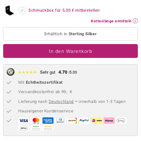
 JUWELO
Schmuckbox für
5,00 €
mitbestellen
remonti
Kettenlänge ermitteln
Erhältlich in
Sterling Silber
uca
no Collection
In den Warenkorb
ENTS BY DE MELO
4.70
★
★
★
★
★
Sehr gut
/5.00
va
Mit
Echtheitszertifikat
otenier
Versandkostenfrei ab 99,- €
 1894 Collection
Lieferung nach
Deutschland
innerhalb von 1-3 Tagen
Hauseigener Kundenservice
ana