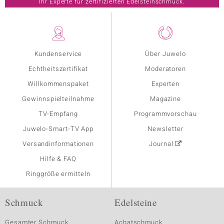
Ihr Experte für zertifizierten Edelsteinschmuck.
Kundenservice
Über Juwelo
Echtheitszertifikat
Moderatoren
Willkommenspaket
Experten
Gewinnspielteilnahme
Magazine
TV-Empfang
Programmvorschau
Juwelo-Smart-TV App
Newsletter
Versandinformationen
Journal
Hilfe & FAQ
Ringgröße ermitteln
Schmuck
Edelsteine
Gesamter Schmuck
Achatschmuck