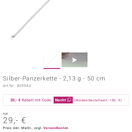
ors Edition
ana
Prince Designs
o
Chic
Silber-Panzerkette - 2,13 g - 50 cm
insell
Art.Nr.: 8599AU
n Vogue
20,- €
Rabatt mit Code:
Nacht
(Mindestbestellwert: 150,- €)
 Show
nur
o Paraíso
29,- €
Classics
Preis inkl. MwSt., zzgl.
Versandkosten