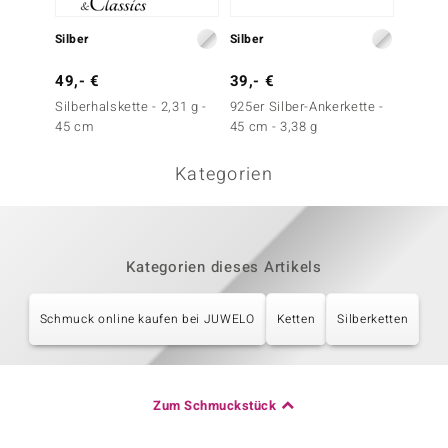
Silber
Silber
Silber
49,- €
39,- €
29,- 
Silberhalskette - 2,31 g -
925er Silber-Ankerkette -
Silber-
45 cm
45 cm - 3,38 g
g - 45
Kategorien
Kategorien dieses Artikels
Schmuck online kaufen bei JUWELO
Ketten
Silberketten
Zum Schmuckstück