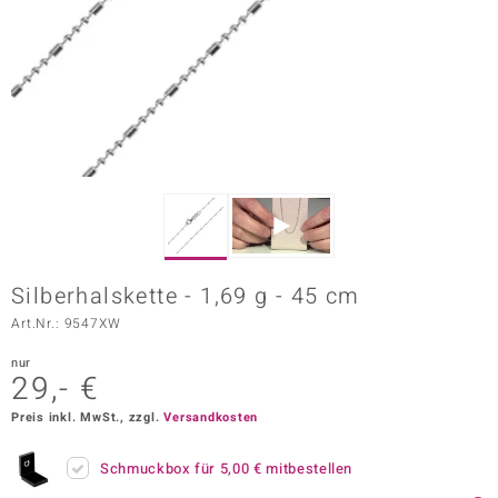
ors Edition
ana
Prince Designs
o
Chic
Silberhalskette - 1,69 g - 45 cm
insell
Art.Nr.: 9547XW
n Vogue
nur
29,- €
 Show
Preis inkl. MwSt., zzgl.
Versandkosten
o Paraíso
Schmuckbox für
5,00 €
mitbestellen
Classics