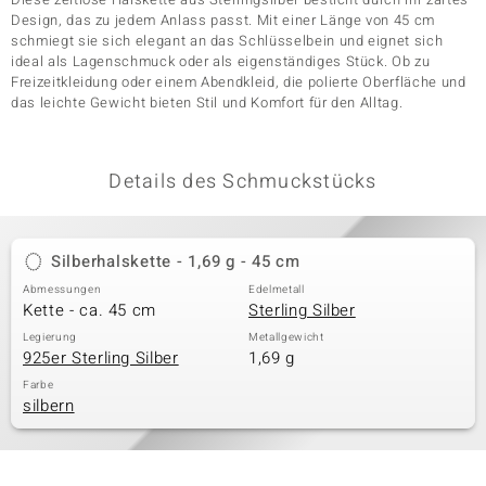
Design, das zu jedem Anlass passt. Mit einer Länge von 45 cm
schmiegt sie sich elegant an das Schlüsselbein und eignet sich
ideal als Lagenschmuck oder als eigenständiges Stück. Ob zu
& Classics
Freizeitkleidung oder einem Abendkleid, die polierte Oberfläche und
das leichte Gewicht bieten Stil und Komfort für den Alltag.
Minerale
Details des Schmuckstücks
Silberhalskette - 1,69 g - 45 cm
Abmessungen
Edelmetall
Kette - ca. 45 cm
Sterling Silber
Legierung
Metallgewicht
925er Sterling Silber
1,69 g
Farbe
silbern