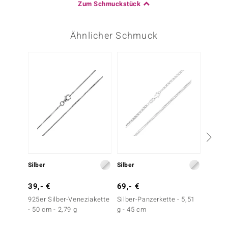
Zum Schmuckstück
Ähnlicher Schmuck
-20%
Silber
Silber
Silber
39,- €
69,- €
49,- 
925er Silber-Veneziakette
Silber-Panzerkette - 5,51
Silber-
- 50 cm - 2,79 g
g - 45 cm
cm - 4