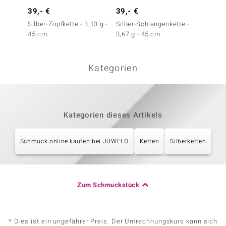
39,- €
39,- €
49,- 
Silber-Zopfkette - 3,13 g -
Silber-Schlangenkette -
Silber-
45 cm
3,67 g - 45 cm
g - 58
Kategorien
Kategorien dieses Artikels
Schmuck online kaufen bei JUWELO
Ketten
Silberketten
Zum Schmuckstück
* Dies ist ein ungefährer Preis. Der Umrechnungskurs kann sich