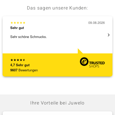
Das sagen unsere Kunden:
★
★
★
★
★
09.08.2026
★
★
★
Sehr gut
Sehr g
Sehr schöne Schmucks.
Schöne
weiter
★
★
★
★
★
4,7
Sehr gut
9607
Bewertungen
Ihre Vorteile bei Juwelo