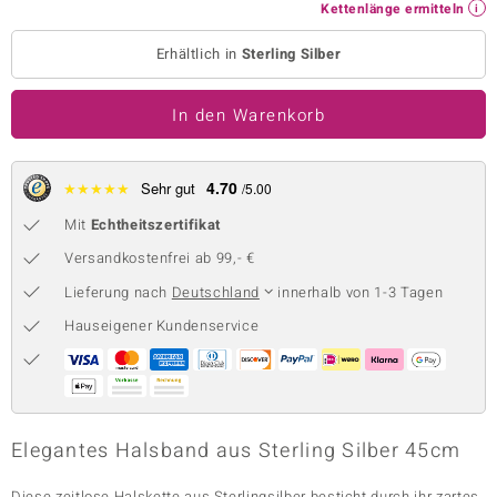
Kettenlänge ermitteln
 JUWELO
Erhältlich in
Sterling Silber
remonti
In den Warenkorb
uca
no Collection
4.70
★
★
★
★
★
Sehr gut
/5.00
ENTS BY DE MELO
Mit
Echtheitszertifikat
va
Versandkostenfrei ab 99,- €
Lieferung nach
Deutschland
innerhalb von 1-3 Tagen
otenier
Hauseigener Kundenservice
 1894 Collection
ana
Elegantes Halsband aus Sterling Silber 45cm
Diese zeitlose Halskette aus Sterlingsilber besticht durch ihr zartes