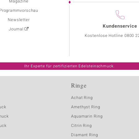
Magazine
Programmvorschau
Newsletter
Kundenservice
Journal
Kostenlose Hotline
0800 2
Ihr Experte für zertifizierten Edelsteinschmuck.
Ringe
Achat Ring
uck
Amethyst Ring
muck
Aquamarin Ring
uck
Citrin Ring
Diamant Ring