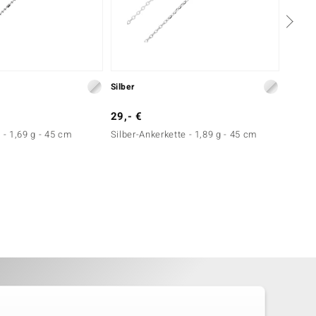
Silber
Silber
29,- €
49,- 
 - 1,69 g - 45 cm
Silber-Ankerkette - 1,89 g - 45 cm
Silber