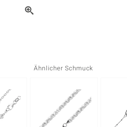
Onyx
Peridot
ns
♦ Silberhalsketten
TPC
Rhodolith
Spektro
k
♦ Silberohrringe
Trends & Classics
Türkis
Turmal
♦ Silberanhänger
Vitale Minerale
n
Platinschmuck
Blau
Grün
Ähnlicher Schmuck