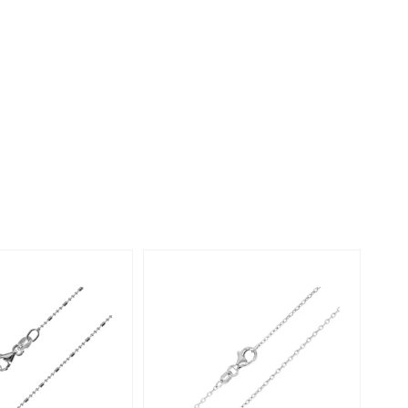
Perle
Ringgröße ermitteln
lith
Spinell
in
Zirkon
Gelb
-20%