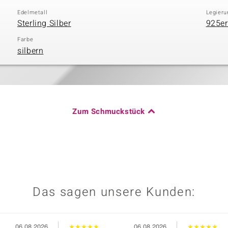
Edelmetall
Legieru
Sterling Silber
925er
Farbe
silbern
Zum Schmuckstück
Das sagen unsere Kunden:
06.08.2026
★
★
★
★
★
06.08.2026
★
★
★
★
★