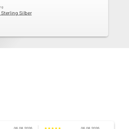
ng
 Sterling Silber
06.08.2026
★
★
★
★
★
06.08.2026