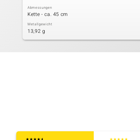
Abmessungen
Kette - ca. 45 cm
Metallgewicht
13,92 g
★
★
★
★
★
★
★
★
★
★