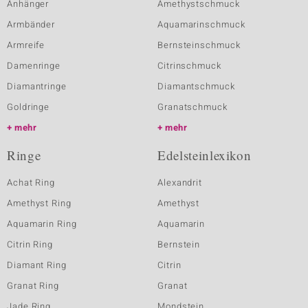
Anhänger
Amethystschmuck
Armbänder
Aquamarinschmuck
Armreife
Bernsteinschmuck
Damenringe
Citrinschmuck
Diamantringe
Diamantschmuck
Goldringe
Granatschmuck
mehr
mehr
Ringe
Edelsteinlexikon
Achat Ring
Alexandrit
Amethyst Ring
Amethyst
Aquamarin Ring
Aquamarin
Citrin Ring
Bernstein
Diamant Ring
Citrin
Granat Ring
Granat
Jade Ring
Mondstein