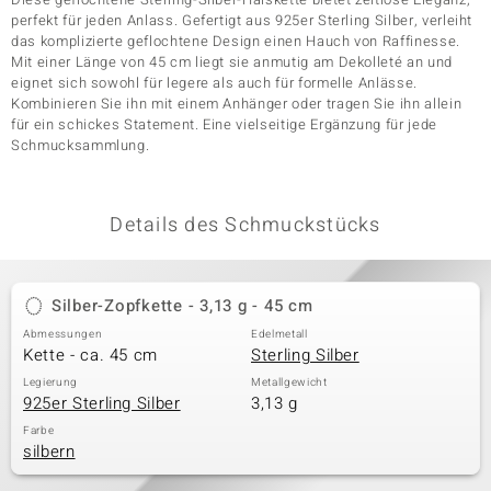
perfekt für jeden Anlass. Gefertigt aus 925er Sterling Silber, verleiht
das komplizierte geflochtene Design einen Hauch von Raffinesse.
Mit einer Länge von 45 cm liegt sie anmutig am Dekolleté an und
& Classics
eignet sich sowohl für legere als auch für formelle Anlässe.
Kombinieren Sie ihn mit einem Anhänger oder tragen Sie ihn allein
Minerale
für ein schickes Statement. Eine vielseitige Ergänzung für jede
Schmucksammlung.
Details des Schmuckstücks
Silber-Zopfkette - 3,13 g - 45 cm
Abmessungen
Edelmetall
Kette - ca. 45 cm
Sterling Silber
Legierung
Metallgewicht
925er Sterling Silber
3,13 g
Farbe
silbern