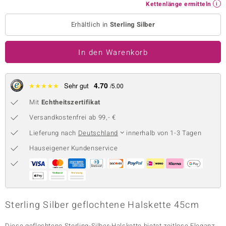
Kettenlänge ermitteln
 JUWELO
Erhältlich in
Sterling Silber
remonti
In den Warenkorb
uca
no Collection
4.70
★
★
★
★
★
Sehr gut
/5.00
ENTS BY DE MELO
Mit
Echtheitszertifikat
va
Versandkostenfrei ab 99,- €
Lieferung nach
Deutschland
innerhalb von 1-3 Tagen
otenier
Hauseigener Kundenservice
 1894 Collection
ana
Sterling Silber geflochtene Halskette 45cm
Diese geflochtene Sterling-Silber-Halskette bietet zeitlose Eleganz,