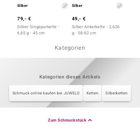
Silber
Silber
Silber
79,- €
49,- €
59,- 
Silber-Singapurkette -
Silber-Ankerkette - 2,626
Silber
6,65 g - 45 cm
g - 58-62 cm
4,5 g -
Kategorien
Kategorien dieses Artikels
Schmuck online kaufen bei JUWELO
Ketten
Silberketten
Zum Schmuckstück