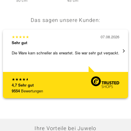
50 cm
45 cm
cm - 1
Das sagen unsere Kunden:
★
★
★
★
★
07.08.2026
★
★
★
Sehr gut
Sehr g
Die Ware kam schneller als erwartet. Sie war sehr gut verpackt.
Wunder
Steg is
[ weite
★
★
★
★
★
4,7
Sehr gut
9554
Bewertungen
Ihre Vorteile bei Juwelo