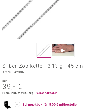
ors Edition
ana
Prince Designs
o
Chic
Silber-Zopfkette - 3,13 g - 45 cm
insell
Art.Nr.: 4238NL
n Vogue
nur
39,- €
 Show
Preis inkl. MwSt., zzgl.
Versandkosten
o Paraíso
Schmuckbox für
5,00 €
mitbestellen
Classics