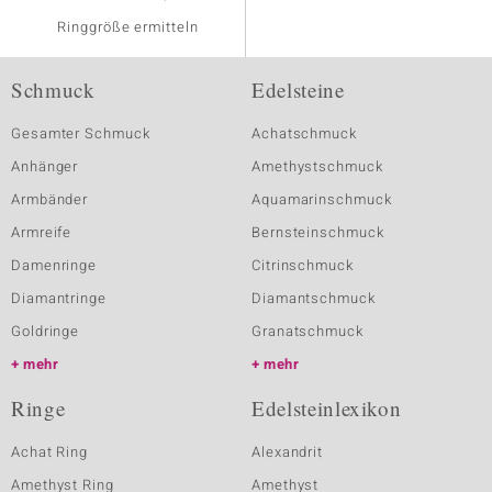
Ringgröße ermitteln
Schmuck
Edelsteine
Gesamter Schmuck
Achatschmuck
Anhänger
Amethystschmuck
Armbänder
Aquamarinschmuck
Armreife
Bernsteinschmuck
Damenringe
Citrinschmuck
Diamantringe
Diamantschmuck
Goldringe
Granatschmuck
mehr
mehr
Ringe
Edelsteinlexikon
Achat Ring
Alexandrit
Amethyst Ring
Amethyst