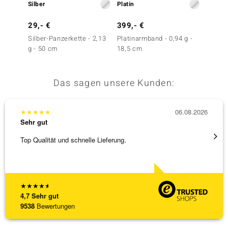
Silber
Platin
Platin
29,- €
399,- €
699,-
Silber-Panzerkette - 2,13
Platinarmband - 0,94 g -
Platina
g - 50 cm
18,5 cm
18,5 c
Das sagen unsere Kunden:
★
★
★
★
★
06.08.2026
★
★
★
Sehr gut
Sehr g
Top Qualität und schnelle Lieferung.
Schnel
★
★
★
★
★
4,7
Sehr gut
9538
Bewertungen