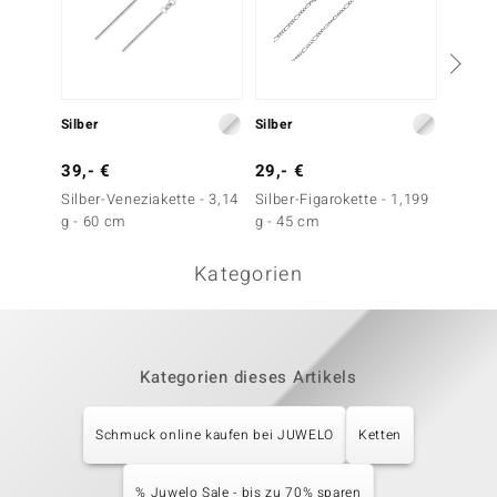
Silber
Silber
Silber
39,- €
29,- €
59,- 
Silber-Veneziakette - 3,14
Silber-Figarokette - 1,199
Silber-
g - 60 cm
g - 45 cm
4,369 
Kategorien
Kategorien dieses Artikels
Schmuck online kaufen bei JUWELO
Ketten
% Juwelo Sale - bis zu 70% sparen