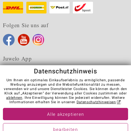
Folgen Sie uns auf
Juwelo App
Datenschutzhinweis
Um Ihnen ein optimales Einkaufserlebnis zu ermöglichen, passende
Werbung anzuzeigen und die Websitefunktionalität zu messen,
verwenden wir und unsere Dienstleister Cookies. Sie können durch den
Karriere
AGB
Datenschutz
Cookies
Impressum
Klick auf „Akzeptieren“ der Verwendung aller Cookies zustimmen oder
Kontakt
Vertrag widerrufen
ablehnen
. Ihre Einwilligung können Sie jederzeit widerrufen. Weitere
Informationen erhalten Sie in unseren
Datenschutzhinweisen
.
Visit our stores in other countries:
Alle akzeptieren
© Juwelo Deutschland GmbH (ein Tochterunternehmen der elumeo
bearbeiten