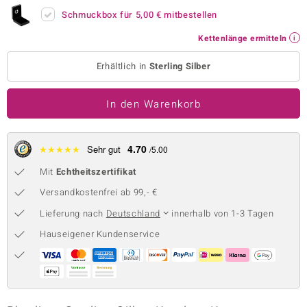
Schmuckbox für
5,00 €
mitbestellen
 JUWELO
Kettenlänge ermitteln
remonti
Erhältlich in
Sterling Silber
uca
no Collection
In den Warenkorb
ENTS BY DE MELO
4.70
★
★
★
★
★
Sehr gut
/5.00
va
Mit
Echtheitszertifikat
otenier
Versandkostenfrei ab 99,- €
Lieferung nach
Deutschland
innerhalb von 1-3 Tagen
 1894 Collection
Hauseigener Kundenservice
ana