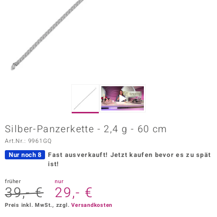
ors Edition
ana
Prince Designs
o
Chic
Silber-Panzerkette - 2,4 g - 60 cm
insell
Art.Nr.: 9961GQ
n Vogue
Nur noch 8
Fast ausverkauft!
Jetzt kaufen bevor es zu spät
ist!
 Show
früher
nur
39,- €
29,- €
o Paraíso
Preis inkl. MwSt., zzgl.
Versandkosten
Classics