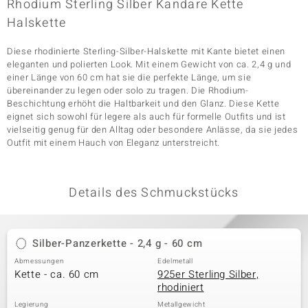
Rhodium Sterling Silber Kandare Kette
Halskette
& Classics
Diese rhodinierte Sterling-Silber-Halskette mit Kante bietet einen
eleganten und polierten Look. Mit einem Gewicht von ca. 2,4 g und
Minerale
einer Länge von 60 cm hat sie die perfekte Länge, um sie
übereinander zu legen oder solo zu tragen. Die Rhodium-
Beschichtung erhöht die Haltbarkeit und den Glanz. Diese Kette
eignet sich sowohl für legere als auch für formelle Outfits und ist
vielseitig genug für den Alltag oder besondere Anlässe, da sie jedes
Outfit mit einem Hauch von Eleganz unterstreicht.
Details des Schmuckstücks
Silber-Panzerkette - 2,4 g - 60 cm
Abmessungen
Edelmetall
Kette - ca. 60 cm
925er Sterling Silber,
rhodiniert
Legierung
Metallgewicht