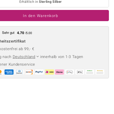
Perle
Erhältlich in
Sterling Silber
Ringgröße ermitteln
lith
Spinell
in
In den Warenkorb
Zirkon
Sehr gut
4.70
/5.00
Gelb
heitszertifikat
ostenfrei ab 99,- €
ng nach
Deutschland
innerhalb von 1-3 Tagen
ener Kundenservice