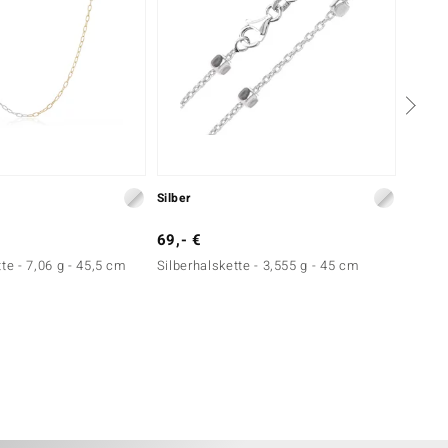
Silber
Gold
69,- €
149,-
te - 7,06 g - 45,5 cm
Silberhalskette - 3,555 g - 45 cm
Gelbgo
cm