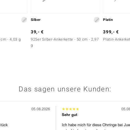
Silber
Platin
39,- €
399,- €
 cm - 4,03 g
925er Silber-Ankerkette - 50 cm - 2,97
Platin-Ankerket
g
Das sagen unsere Kunden:
05.08.2026
★
★
★
★
★
05.0
Sehr gut
stück
Ich habe mich für diese Ohrringe bei Ju