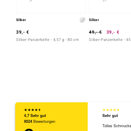
Silber
Silber
39,- €
49,- €
39,- €
Silber-Panzerkette - 4,57 g - 80 cm
Silber-Panzerkette - 45
★
★
★
★
★
★
★
★
★
★
4,7
Sehr gut
Sehr gut
9524
Bewertungen
Tolles Schmuck