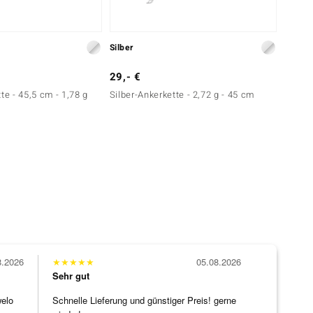
Silber
Silber
29,- €
49,- 
te - 45,5 cm - 1,78 g
Silber-Ankerkette - 2,72 g - 45 cm
Silber
8.2026
★
★
★
★
★
05.08.2026
Sehr gut
welo
Schnelle Lieferung und günstiger Preis! gerne