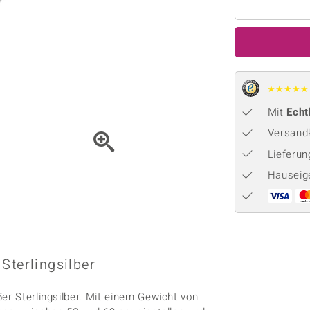
Onyx
Peridot
ns
♦ Silberhalsketten
TPC
Rhodolith
Spektro
k
♦ Silberohrringe
Trends & Classics
Türkis
Turmal
♦ Silberanhänger
Vitale Minerale
n
★
★
★
★
★
Platinschmuck
Blau
Grün
Mit
Echt
Versandk
Lieferu
Hauseig
Sterlingsilber
er Sterlingsilber. Mit einem Gewicht von