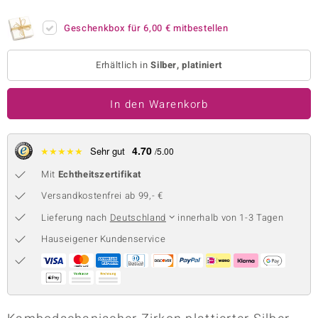
 JUWELO
Geschenkbox für
6,00 €
mitbestellen
remonti
Erhältlich in
Silber, platiniert
uca
In den Warenkorb
no Collection
ENTS BY DE MELO
4.70
★
★
★
★
★
Sehr gut
/5.00
va
Mit
Echtheitszertifikat
otenier
Versandkostenfrei ab 99,- €
Lieferung nach
Deutschland
innerhalb von 1-3 Tagen
 1894 Collection
Hauseigener Kundenservice
ana