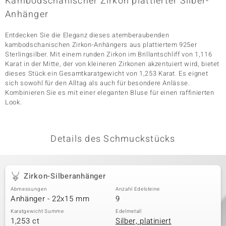
Kambodschanischer Zirkon plattierter Silber-
Anhänger
Entdecken Sie die Eleganz dieses atemberaubenden
& Classics
kambodschanischen Zirkon-Anhängers aus plattiertem 925er
Sterlingsilber. Mit einem runden Zirkon im Brillantschliff von 1,116
Minerale
Karat in der Mitte, der von kleineren Zirkonen akzentuiert wird, bietet
dieses Stück ein Gesamtkaratgewicht von 1,253 Karat. Es eignet
sich sowohl für den Alltag als auch für besondere Anlässe.
Kombinieren Sie es mit einer eleganten Bluse für einen raffinierten
Look.
Details des Schmuckstücks
Zirkon-Silberanhänger
Abmessungen
Anzahl Edelsteine
Anhänger - 22x15 mm
9
Karatgewicht Summe
Edelmetall
1,253 ct
Silber, platiniert