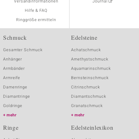
Versandinformationen
Journal
Hilfe & FAQ
Ringgröße ermitteln
Schmuck
Edelsteine
Gesamter Schmuck
Achatschmuck
Anhänger
Amethystschmuck
Armbänder
Aquamarinschmuck
Armreife
Bernsteinschmuck
Damenringe
Citrinschmuck
Diamantringe
Diamantschmuck
Goldringe
Granatschmuck
mehr
mehr
Ringe
Edelsteinlexikon