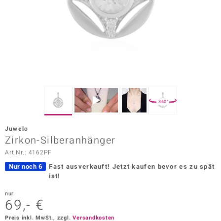
ors Edition
ana
Prince Designs
o
360°
Chic
Juwelo
insell
Zirkon-Silberanhänger
Art.Nr.: 4162PF
n Vogue
Nur noch 6
Fast ausverkauft!
Jetzt kaufen bevor es zu spät
 Show
ist!
o Paraíso
nur
69,- €
Classics
Preis inkl. MwSt., zzgl.
Versandkosten