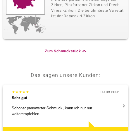
Zirkon, Pinkfarbener Zirkon und Preah
Vihear-Zirkon. Die berühmteste Varietät
ist der Ratanakiri-Zirkon.
Zum Schmuckstück
Das sagen unsere Kunden:
★
★
★
★
★
09.08.2026
★
★
★
Sehr gut
Sehr g
Schöner preiswerter Schmuck, kann ich nur nur
3 x Wa
weiterempfehlen.
falsch
[ weite