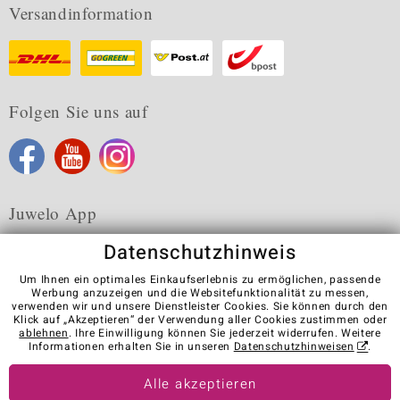
Versandinformation
Folgen Sie uns auf
Juwelo App
Datenschutzhinweis
Um Ihnen ein optimales Einkaufserlebnis zu ermöglichen, passende
Werbung anzuzeigen und die Websitefunktionalität zu messen,
verwenden wir und unsere Dienstleister Cookies. Sie können durch den
Karriere
AGB
Datenschutz
Cookies
Impressum
Klick auf „Akzeptieren“ der Verwendung aller Cookies zustimmen oder
Kontakt
Vertrag widerrufen
ablehnen
. Ihre Einwilligung können Sie jederzeit widerrufen. Weitere
Informationen erhalten Sie in unseren
Datenschutzhinweisen
.
Visit our stores in other countries:
Alle akzeptieren