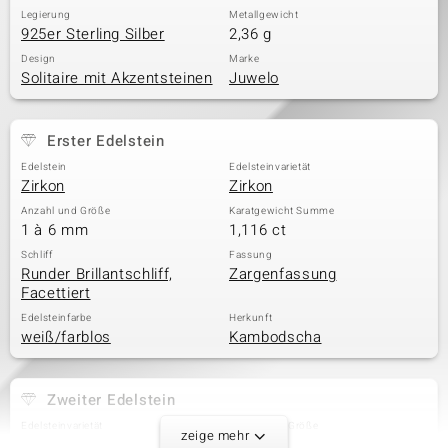
Legierung
Metallgewicht
925er Sterling Silber
2,36 g
Design
Marke
Solitaire mit Akzentsteinen
Juwelo
Erster Edelstein
Edelstein
Edelsteinvarietät
Zirkon
Zirkon
Anzahl und Größe
Karatgewicht Summe
1 à 6 mm
1,116 ct
Schliff
Fassung
Runder Brillantschliff,
Zargenfassung
Facettiert
Edelsteinfarbe
Herkunft
weiß/farblos
Kambodscha
Zweiter Edelstein
Edelsteinvarietät
Anzahl und Größe
zeige mehr
Zirkon
4 à 1,5 mm